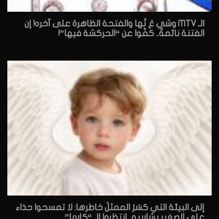
الـ MTV وشي عَ تُها والفتحة الظاهرة على آخره! إن
الفتنة نائمةٌ.. كفّوا عن “الحركشة فيها”!
إلى البيئة التي كسَرَ الممثلُ خاطرها: لا تمسحوا حذاء
علي الصغير بشاربيه.. انتظروا الـ “كارما”