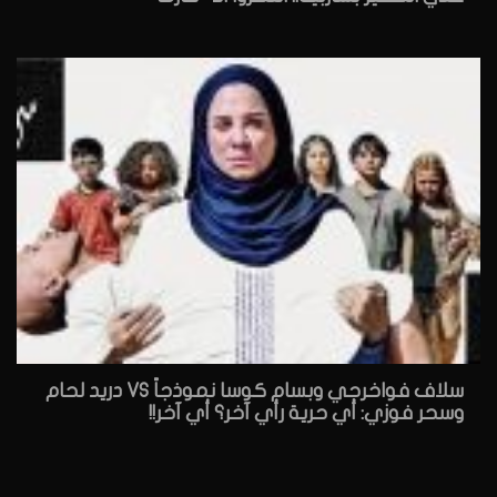
سلاف فواخرجي وبسام كوسا نموذجاً VS دريد لحام
وسحر فوزي: أي حرية رأي آخر؟ أي آخر!!