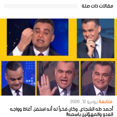
مقالات ذات صلة
متابعة
يونيو 12, 2026
أحمد طه الشجاع.. وكان فخراً له أنه استفز، أغاظ وواجه
العدو والمهوّلين باسمه!!