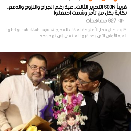
قريباً SOON التحرير الثالث.. عيدٌ رغم الجراح والنزوح والدمع..
نكايةً بكل من تآمر وشمت احتفلوا
627 مشاهدات
كتبت: حنان فضل الله لوحة الغلاف للمخرج #garabettahmajian لعلها
المرة الأولى التي يجد فيها المنتمي إلى نهج وخط …