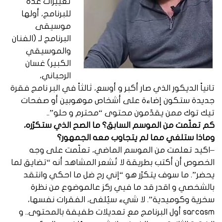
تغييرات عدة
للبرنامج، أولها
موسيقى
البرنامج لـ (الفنان
والموسيقي
الكبير) غسان
الرحباني،
تانياً الديكور الذي صار أكبر و أوسع، ثالثاً في البر نامج فقرة
جديدة ستكون إضاءة على أشخاص موهوبين أو صفحات
تيك توك ممن يقدّمون محتوى “محترم و حلو”..
كم تعلّمت من الموسم السابق؟ ما الصح الذي ستكرّره،
وماذا ستلغي مما لم يتجاوب معه الجمهور؟
–اكيد تعلمت من الموسم الماضي، تعلّمت على وجه
الخصوص أن أكتب بطريقة لا تُشعر المشاهد أنه “تضايق لما
يحضر”. ما سوف يتكرّر هو “إني رح ضل ما احكي وانتقد
بالشخصي و اقدر قد ما فيي ركز عالموضوع من نظرة
سخرية وكوميدية”. لا شيء سيُلغى، الفقرات نفسها،
sarcasm أول البرنامج مع تعديلات طفيفة بالمحتوى.. و