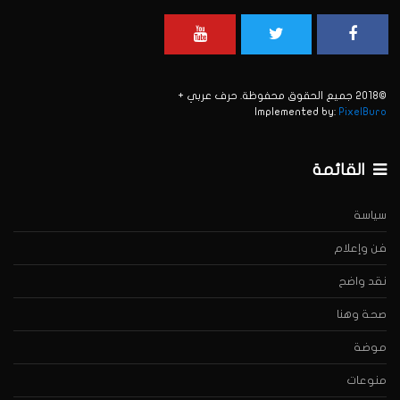
©2018 جميع الحقوق محفوظة. حرف عربي +
Implemented by:
PixelBuro
القائمة
سياسة
فن وإعلام
نقد واضح
صحة وهنا
موضة
منوعات