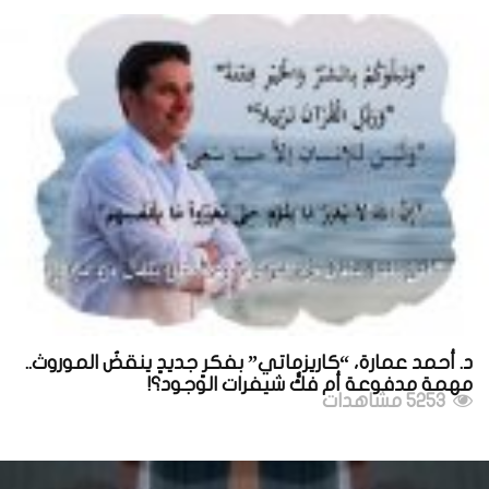
د. أحمد عمارة، “كاريزماتي” بفكرٍ جديدٍ ينقضُ الموروث..
مهمة مدفوعة أم فكُّ شيفرات الوجود؟!
5253 مشاهدات