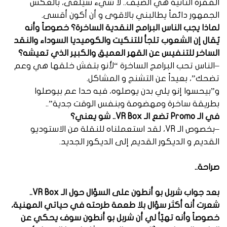
الفقرة الثانية هي الضيف.. لا شيء سيُلغى، بالعكس
الجمهور دائماً يطالبني بالاقوى و أن أكون أقسى.
لماذا يجب الناس البرامج النقدية الساخرة؟ خصوصاً وأنه
يُقال إن الشعوب تلجأ للتنكيت والكوميديا السوداء والنقد
الساخر للتنفيس عن القهر العميق والكبير الذي تعيشه؟
–الناس تحب البرامج الساخرة “لأنو بتفش خلقها هي وعم
تضحك”، بعيداً عن التشنج و المشاكل.
و”بيحسوا إنو يلي بدن يوصلوه، فيه حدا عم بيوصلوا
بطريقة ساخرة ومهضومة وبنفس الوقت جدية”..
في الـ Promo تضع الـ VR Box.. شو يعني؟
–بخصوص الـ VR، لقد استعملناه للنقلة من الاستوديو
القديم و الديكور القديم إلى الديكور الجديد.
صراحة..
بعد جواب شربل بو أنطون على السؤال حول الـ
VR Box..
شعرت أنه أكثر سؤال بلا طعمة طرحته في حياتي المهنية،
خصوصاً وأنه تهيّأ لي أن شربل بو أنطون سوف يحكي عن