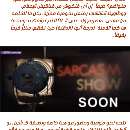
متواضع؟ طبعاً.. إن أي فنكوش من فناكيش الإعلام،
ووظاويظ الشاشات يفتعل نجومية مقزّزة، بكل ما للكلمة
من معنى، بعضهم وُلِد على الـ OTV ثم تورّمت نجوميته/
ها كما الدّملة.. لدرجة أنها (الدمّلة) حين تفقع، ستنزُّ قيحاً
بغيضاً..
نتجه نحو موهبة وحضور ِموهبة خاصة ونظيفة كـ شربل بو