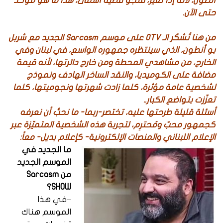
أنطون، لأنه إذا تغيّر، فنجو قضية أسمى، هذا ما هو مؤكّد
حتى الآن.
من هنا تُشكَر الـ OTV على موسم Sarcasm الجديد مع شربل
بو أنطون، الذي سينتظره جمهوره الواسع، في لبنان وفي
الخارج، من مشاهدي المحطة ومن خارج دائرتها، لأنه قيمة
مضافة على الكوميديا، والنقد الساخر الهادف ونموذج
لشخصية عامة مؤثرة، كلما زادت شهرتها ونجوميتها، كلما
تعزّزت بتواضع الكبار..
أسئلة قليلة طرحتها عليه، تختصر-ربما- ما نحبُّ أن نعرفه
كجمهور محبّ ومُحترِم، لتجربة هذه الشخصية المتميّزة عبر
الإعلام اللبناني والمنصات الإلكترونية- كإعلام بديل- معاً:
ما الجديد في
الموسم الجديد
من Sarcasm
SHOW؟
–في هذا
الموسم هناك