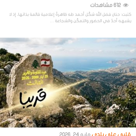
612 مشاهدات
كتبت: حنان فضل الله شكّل أحمد طه ظاهرةً إعلامية قائمة بذاتها، إذ لا
يشبهه أحدٌ في الحضور والتمكّن والشجاعة …
قلبي على بلدي
مايو 24, 2026