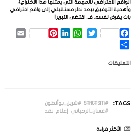
الواقع الافتراضي (المهمة التي يمثلها هذا الاختراع)،
وأهمية التوفيق ببعد نظر مستقبلي إلى واقع افتراضي
بات يفرض نفسه.. فـ.. اقتضى التبرير!!
mail
Pinterest
LinkedIn
WhatsApp
Twitter
Facebook
نشر
التعليقات
TAGS:
#SARCASM
#شربل_بوأنطون
#غسان_الرحباني
إعلام
نقد
الأكثر قراءة