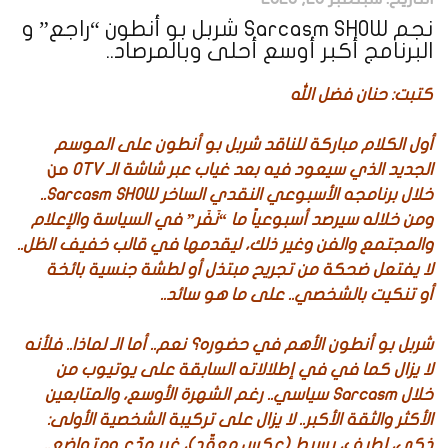
نجم Sarcasm SHOW شربل بو أنطون “راجع” و
البرنامج أكبر أوسع أحلى وبالمرصاد..
كتبت: حنان فضل الله
أول الكلام مباركة للناقد شربل بو أنطون على الموسم
الجديد الذي سيعود فيه بعد غياب عبر شاشة الـ OTV
من
خلال برنامجه الأسبوعي النقدي الساخر Sarcasm SHOW..
ومن خلاله سيرصد أسبوعياً ما “نَفَر” في السياسة والإعلام
والمجتمع والفن وغير ذلك، ليقدمها في قالب خفيف الظل..
لا يفتعل ضحكة من تجريح مبتذل أو لطشة جنسية بائخة
أو تنكيت بالشخصي.. على ما هو سائد..
شربل بو أنطون الأهم في حضوره؟ نعم.. أما الـ لماذا.. فلأنه
لا يزال كما في في إطلالاته السابقة على يوتيوب من
خلال Sarcasm سياسي.. رغم الشهرة الأوسع، والمتابعين
الأكثر والثقة الأكبر.. لا يزال على تركيبة الشخصية الأولى:
ذكي، لطيف، بسيط (عكس معقّد)، غير مدّع ومتواضع..