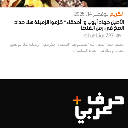
تكريم
نوفمبر 14, 2025
الأصيل جهاد أيوب و”أصدقاء” كرّموا الزميلة هلا حداد:
الصحّ في زمن الغلط!
727 مشاهدات
كتبت: حنان فضل الله “مجموعة “اصدقاء” يكرمون الزميلة هلا توفيق
حداد، وذلك في تمام الساعة …