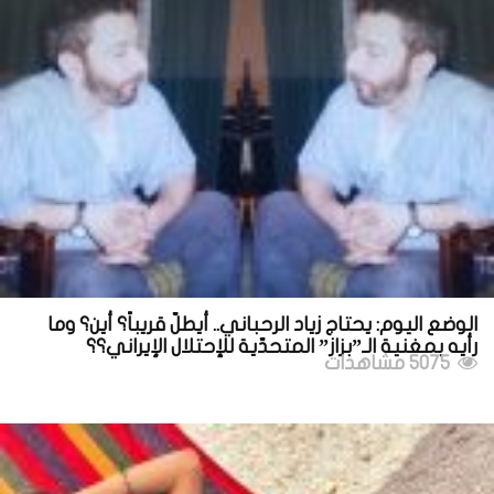
الوضع اليوم: يحتاج زياد الرحباني.. أيطلّ قريباً؟ أين؟ وما
رأيه بمغنية الـ”بزاز” المتحدّية للإحتلال الإيراني؟؟
5075 مشاهدات