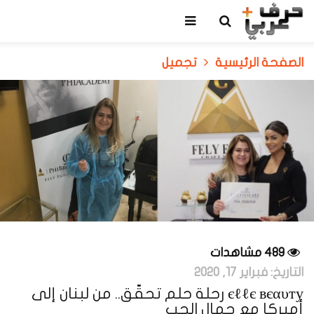
الصفحة الرئيسية
تجميل
489 مشاهدات
التاريخ:
فبراير 17, 2020
єℓℓє вєαυту رحلة حلم تحقّق.. من لبنان إلى
أميركا مع جمال الحب