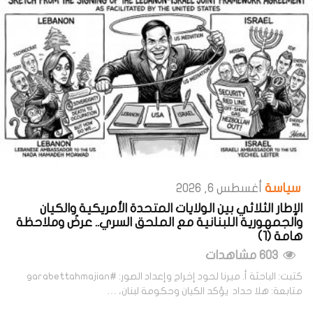
سياسة
أغسطس 6, 2026
الإطار الثلاثي بين الولايات المتحدة الأمريكية والكيان
والجمهورية اللبنانية مع الملحق السري.. عرضٌ وملاحظة
هامة (1)
603 مشاهدات
كتبت: الباحثة أ. ميرنا لحود إخراج وإعداد الصور: #garabettahmajian
متابعة: هلا حداد يؤكد الكيان وحكومة لبنان، …