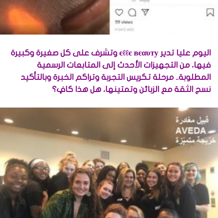
اليوم عليا تدير єℓℓє вєαυту وتشرف على كل صغيرة وكبيرة
فيها، من التجهيزات الأحدث إلى المتابعات الرسمية
المطلوبة.. مرحلة تكريس التجربة وتراكم الخبرة وبالتأكيد
نسج الثقة مع الزبائن وتمتينها، هل هذا كافٍ؟