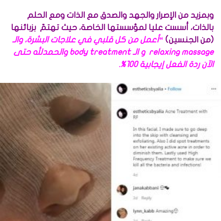
وبمزيد من الإصرار والجهد والصدق مع الذات ومع الحلم
بالذات، أسست عليا لمؤسستها الخاصة، حيث تهتمّ بزبائنها
(من الجنسين)
“أعمل من كل قلبي في علاجات البشرة، والـ
relaxing massage و الـ body treatment والحمدلله حتى
الآن ردة الفعل إيجابية 100%.