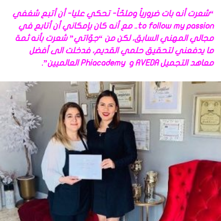
“شعرت أنه بات ضرورياً وملحّاً- تحكي عليا- أن أتبع شغفي
to follow my passion.. مع أنه كان بإمكاني أن أتابع في
مجالي المهني السابق، لكن من “جوّاتي” شعرت بأنه ثمة
ما يدفعني لتحقيق حلمي القديم، فدخلت الى أفضل
معاهد التجميل AVEDA و Phiacademy العالميين”.