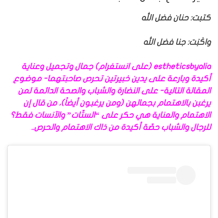
كتبت: حنان فضل الله
واكَبَت: جنا فضل الله
estheticsbyalia (على انستغرام) جمال وتجميل وعناية
أكيدة وبارعة على يدين خبيرتين تحرص صاحبتهما- موضوع
المقالة التالية- على النضارة والشباب والصحة الدائمة لمن
يرغبن بالاهتمام بجمالهن (ومن يرغبون أيضاً)، من قال إن
الاهتمام والعناية هي حكر على “الستّات” والآنسات فقط؟
للرجال والشباب حصّة أكيدة من ذاك الاهتمام والحرص..