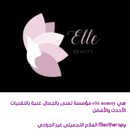
هي єℓℓє вєαυту مؤسسة تعنى بالجمال، غنية بالتقنيات
الأحدث والأفضل:
Misotherapy العلاج التجميلي غير الجراحي