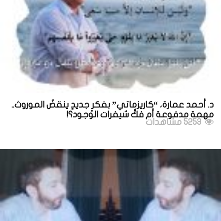
د. أحمد عمارة، “كاريزماتي” بفكرٍ جديدٍ ينقضُ الموروث..
مهمة مدفوعة أم فكُّ شيفرات الوجود؟!
5253 مشاهدات