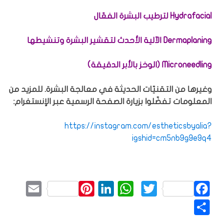
Hydrafacial لترطيب البشرة الفعّال
Dermaplaning الآلية الأحدث لتقشير البشرة وتنشيطها
Microneedling (الوخز بالأبر الدقيقة)
وغيرها من التقنيّات الحديثة في معالجة البشرة. للمزيد من
المعلومات تفضّلوا بزيارة الصفحة الرسمية عبر الإنستغرام:
https://instagram.com/estheticsbyalia?
igshid=cm5nb9g9e9q4
mail
Pinterest
LinkedIn
WhatsApp
Twitter
Facebook
نشر