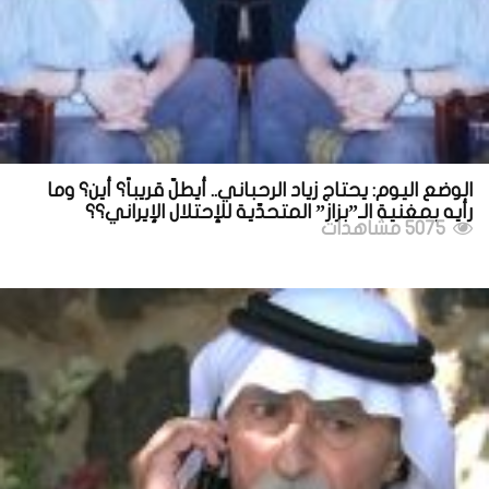
الوضع اليوم: يحتاج زياد الرحباني.. أيطلّ قريباً؟ أين؟ وما
رأيه بمغنية الـ”بزاز” المتحدّية للإحتلال الإيراني؟؟
5075 مشاهدات