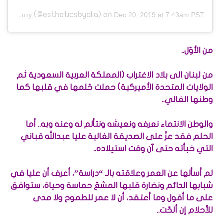
(@estheticsbyalia) on
єℓℓє вєαυту
Dec 20, 2019 at 7:43am PST
من الأوّل..
من لبنان الى بلاد الاغتراب (المملكة العربية السعودية ثم
الولايات المتحدة الأميركية) حملت حُلمها في قلبها كما
وطنها الغالي..
والوطن الانتماء نعرفه ونعيشه ونتألم له وعنه وبه.. أما
الحلم فقد عزّ على الصديقة الغالية عليا عبدالله قباني
التي خبأته حتى آن وقت استيلاده..
لم أسألها عن العمر وعلاقته بالـ “دراسة”، أعرف أن عليا في
شبابها الدائم ونضارة قلبها المشعّ حماسة وحياة، ستوافق
على ما أقول وما أعتقد، أن لا عمر للطموح ولا مدى
للأحلام إن ألحّت..