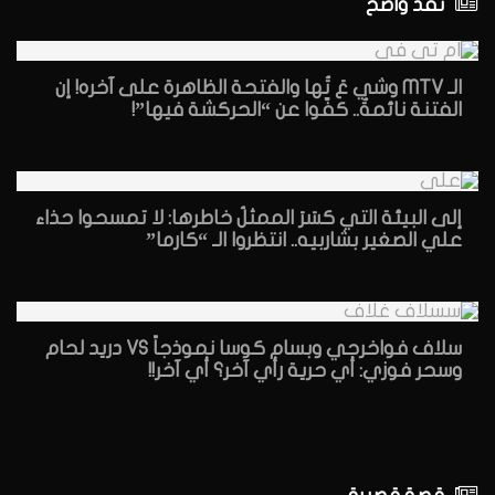
نقد واضح
الـ MTV وشي عَ تُها والفتحة الظاهرة على آخره! إن
الفتنة نائمةٌ.. كفّوا عن “الحركشة فيها”!
إلى البيئة التي كسَرَ الممثلُ خاطرها: لا تمسحوا حذاء
علي الصغير بشاربيه.. انتظروا الـ “كارما”
سلاف فواخرجي وبسام كوسا نموذجاً VS دريد لحام
وسحر فوزي: أي حرية رأي آخر؟ أي آخر!!