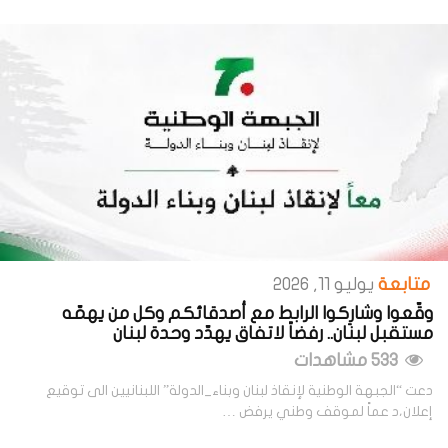
متابعة
يوليو 11, 2026
وقّعوا وشارِكوا الرابط مع أصدقائكم وكل من يهمّه
مستقبل لبنان.. رفضاً لاتفاق يهدّد وحدة لبنان
533 مشاهدات
دعت “الجبهة الوطنية لإنقاذ لبنان وبناء_الدولة” اللبنانيين الى توقيع
إعلان،د عماً لموقف وطني يرفض …