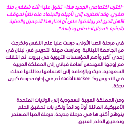
“اخترت اختصاصي الجديد هذا-
تقول عليا-
لأنه شغفي منذ
صغري، وقد اضطررت إلى تأجيله والابتعاد عنه نظراً لموقف
الأهل الذين لم يوافقوا على أن اختار هذا التجميل والعناية
بالبشرة كمجال اختصاص ودراسة”..
في مرحلة الصبا الأولى، درست عليا علم النفس وتخرجت
من الجامعة اللبنانبة، ومارست مهنة التدريس في لبنان في
إحدى أكبر وأهم المؤسسات التربوية في بيروت، ثم انتقلت
مع زوجها المهندس أسامة قباني إلى المملكة العربية
السعودية، حيث وبالإضافة إلى اهتمامها بعائلتها عملت
في التدريس وكـ social worker ثم في إدارة مدرسة كبرى
بجدّة..
ومن المملكة العربية السعودية إلى الولايات المتحدة
الأميركية، العائلة أولاً ودائماً ولكن بات تحقيق الحلم
يتوهّج أكثر.. ها هي مرحلة جديدة، مرحلة الصبا المستمر
وتحقيق الحلم العتيق: