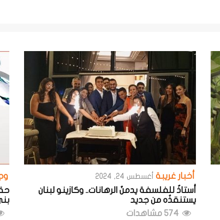
أخبار غريبة
وج
أغسطس 24, 2024
أستاذٌ للفلسفة يدمنُ الرهانات.. وكازينو لبنان
حقو
يستنقذُه من جديد
بني
574 مشاهدات