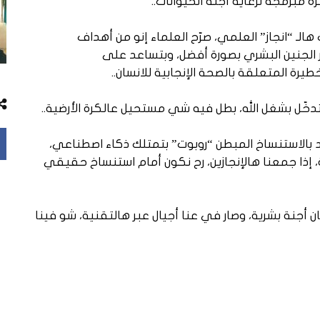
ة مبرمجة لرعاية أجنة الحيوانات..
 “انجاز” العلمي، صرّح العلماء إنو من أهداف
الجنين البشري بصورة أفضل، وبتساعد على
رة المتعلقة بالصحة الإنجابية للانسان..
 يتدخّل بشغل الله، بطل فيه شي مستحيل عالكرة الأرضية..
ود بالاستنساخ المبطن “روبوت” بتمتلك ذكاء اصطناعي،
 إذا جمعنا هالإنجازين، رح نكون أمام استنساخ حقيقي
أجنة بشرية، وصار في عنا أجيال عبر هالتقنية، شو فينا