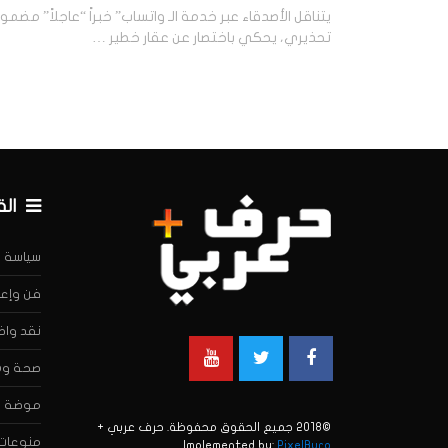
يتناقل الأصدقاء عبر خدمة الـ واتساب” خبراً “عاجلاً” مضمو
تحذيري، يحكي باختصار عن عقار خطير …
ال
سياسة
فن وإعل
نقد واض
صحة وه
موضة
©2018 جميع الحقوق محفوظة. حرف عربي +
منوعات
Implemented by:
PixelBuro