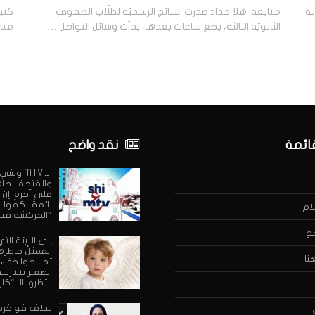
نه
متابعة: هلا حداد صدرت النتائج الرسميّة لطلّاب الصفوف
كتبت
الثانويّة الثالثة، بضع ساعات بعدها، بدأت وسائل التواصل …
…
قائمة
نقد واضح
الـ MTV وش
والفتحة الظا
على آخره! إن 
نائمةٌ.. كفّوا
ام
“الحركشة فيه
ح
إلى البيئة التي
الممثلُ خاطرها:
نا
تمسحوا حذاء
الصغير بشاربيه
انتظروا الـ “كار
سلاف فواخر