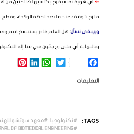
⇐
أي هوية نفسية رح يكتسبها هالجنين من ه
ما رح نتوقف عند ما بعد لحظة الولادة، وقطع حب
وبيبقى نسأل
:
هل العلم قادر يستنسخ قيم ومشا
وبالنهاية أي متى رح يكون في عنا إله التكنولو
rest
inkedIn
WhatsApp
Twitter
Facebook
التعليقات
TAGS:
#تكنولوجيا
#معهد سوتشو للهندسة
#JOURNAL OF BIOMEDICAL ENGINEERING