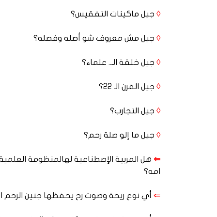
◊
جيل ماكينات التفقيس؟
◊
جيل مش معروف شو أصله وفصله؟
◊
جيل خلقة الـ.. علماء؟
◊
جيل القرن الـ 22؟
◊
جيل التجارب؟
◊
جيل ما إلو صلة رحم؟
⇐
هل المربية الإصطناعية لهالمنظومة العلمية،
امه؟
⇐
أي نوع ريحة وصوت رح يحفظها جنين الرحم ا