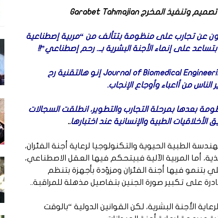
وتنفيذ المخرج Garabet Tahmajian
ون عن تجارب على منظومة بتتألف من “مربية إصطناعية
ساعد على إنماء الأجنة البشرية بـ.. رحم إصطناعي”!!
وأشارت مجلة Journal of Biomedical Engineering إنو هالتقنية رح
الناس من أاعباء وأوجاع الإنجاب.
ومة بعدها بمرحلة التجارب والتطوير، انطلقت السجالات
الأخلاقيات الطبية والإنسانية عند اختبارها
..
ة الطبية الحيوية والتكنولوجيا لرعاية أجنة الفئران،
، أما المربية الآلية فبيتحكم فيها العقل الاصطناعي،
بتنمو فيها أجنة الفئران ومزوّدة بأجهزة بتنظم
درة على تكبير صورة الجنين بتفاصيل مذهلة للمراقبة..
ية الأجنة البشرية، لكن القوانين الدولية “بالوقت