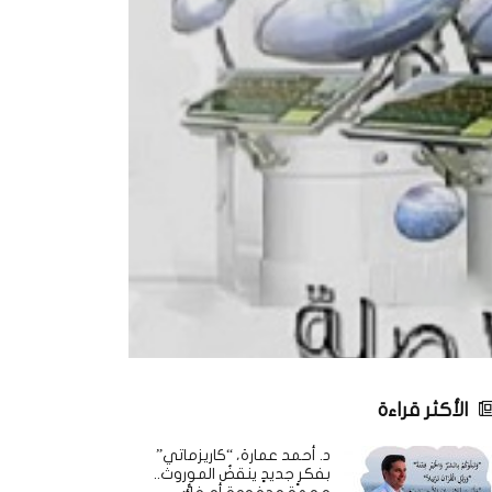
الأكثر قراءة
د. أحمد عمارة، “كاريزماتي”
بفكرٍ جديدٍ ينقضُ الموروث..