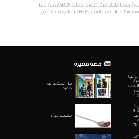
: أ. ريجينا صنيفر مركز تموز والمجلس الثقافي بلاد جبيل
متابعة: هلا حداد، الصور للمخرج@GaroTNT يعتقد البعض
قصة قصيرة
ي عَ تُها
هرة
كل الحكاية في
الفتنة
صورة
 عن
ا”!
 كسَرَ
 لا
 علي
ملعقة دواء
..
ما”
جي