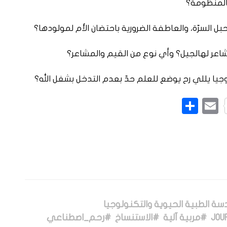
المنظومة؟
ل السرّة، والعاطفة الضرورية باحتضان الأم لمولودها؟
عر لهالجيل؟ وأي نوع من القيم والمشاعر؟
جيا يللي رح يوضع للعلم حدّ بعدم التدخل بشغل الله؟
L
Pinte
Email
نشر
 الطبية الحيوية والتكنولوجيا
#مربية آلية
#الاستنساخ
#رحم_اصطناعي