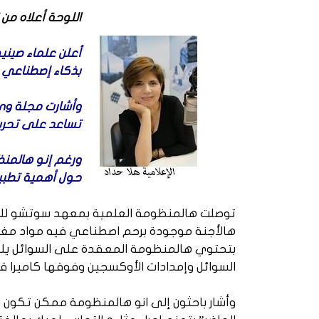
اللوحة أعلاه من تصميم 
أعلن علماء صيني
بذكاء إصطناعي بت
تساعد على تحرير 
ورغم إنو هالمنظ
حول أهمية تطبيق 
توصلت هالمنظومة العلمية بمعهد سوتشو للهندس
هالأجنة موجودة برحم اصطناعي فيه مواد مغذية
بتحتوي هالمنظومة المعقدة على السوائل يللي 
السوائل وإمدادات الأوكسجين وفوقها كاميرا قا
وأشار باحثون إلى انو هالمنظومة ممكن تكون لرعا