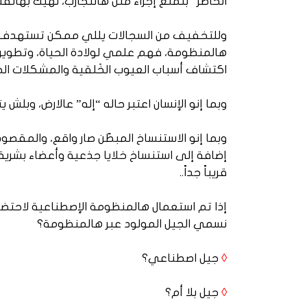
الحاضر” بتمنع إجراء مثل هالتجارب، لهيك بهالفتر
وللتخفيف من السجالات يللي ممكن تستهدف هالـ
هالمنظومة، فهم علمي لولادة الحياة، وتطوير 
اكتشاف أسباب العيوب الخَلقية والمشكلات الخطي
وبما إنو الإنسان اعتبر حاله “إله” عالارض، وبلش
وبما إنو الاستنساخ المبطّن صار واقع، والمقص
إضافة إلى استنساخ خلايا جذعية وأعضاء بشرية،
قريباً جداً..
إذا تم استعمال هالمنظومة الإصطناعية لاحتضان 
نسمي الجيل المولود عبر هالمنظومة؟
◊
جيل اصطناعي؟
◊
جيل بلا أم؟