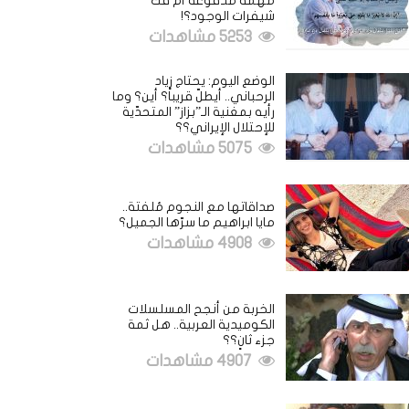
مهمة مدفوعة أم فكُّ
شيفرات الوجود؟!
5253 مشاهدات
الوضع اليوم: يحتاج زياد
الرحباني.. أيطلّ قريباً؟ أين؟ وما
رأيه بمغنية الـ”بزاز” المتحدّية
للإحتلال الإيراني؟؟
5075 مشاهدات
صداقاتها مع النجوم مُلفتة..
مايا ابراهيم ما سرّها الجميل؟
4908 مشاهدات
الخربة من أنجح المسلسلات
الكوميدية العربية.. هل ثمة
جزء ثانٍ؟؟
4907 مشاهدات