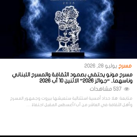
مسرح
يوليو 28, 2026
مسرح مونو يحتفي بصمود الثقافة والمسرح اللبناني
وناسهما.. “جوائز 2026” الاثنين 10 آب 2026
537 مشاهدات
متابعة: هلا حداد أمسية استثنائية ستعيشها بيروت وجمهور المسرح
وأهل الثقافة في العاشر من آب/أغسطس المقبل احتفاءً …