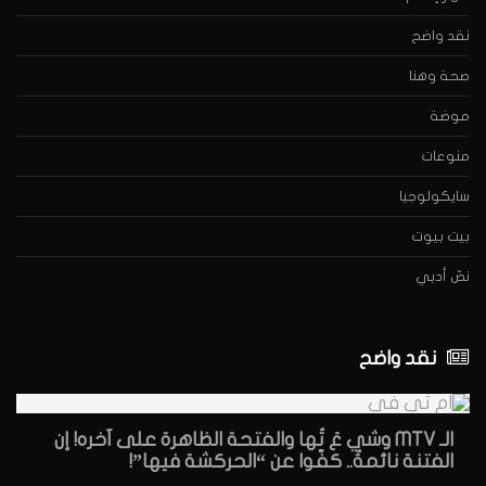
نقد واضح
صحة وهنا
موضة
منوعات
سايكولوجيا
بيت بيوت
نصّ أدبي
نقد واضح
الـ MTV وشي عَ تُها والفتحة الظاهرة على آخره! إن
الفتنة نائمةٌ.. كفّوا عن “الحركشة فيها”!