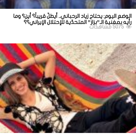
الوضع اليوم: يحتاج زياد الرحباني.. أيطلّ قريباً؟ أين؟ وما
رأيه بمغنية الـ”بزاز” المتحدّية للإحتلال الإيراني؟؟
5075 مشاهدات