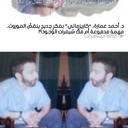
د. أحمد عمارة، “كاريزماتي” بفكرٍ جديدٍ ينقضُ الموروث..
مهمة مدفوعة أم فكُّ شيفرات الوجود؟!
5253 مشاهدات