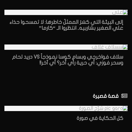
إلى البيئة التي كسَرَ الممثلُ خاطرها: لا تمسحوا حذاء
علي الصغير بشاربيه.. انتظروا الـ “كارما”
سلاف فواخرجي وبسام كوسا نموذجاً VS دريد لحام
وسحر فوزي: أي حرية رأي آخر؟ أي آخر!!
قصة قصيرة
كل الحكاية في صورة