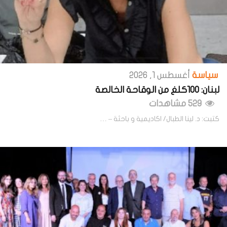
سياسة
أغسطس 1, 2026
لبنان: 100كلغ من الوقاحة الخالصة
529 مشاهدات
كتبت: د. لينا الطبال/ اكاديمية و باحثة – …