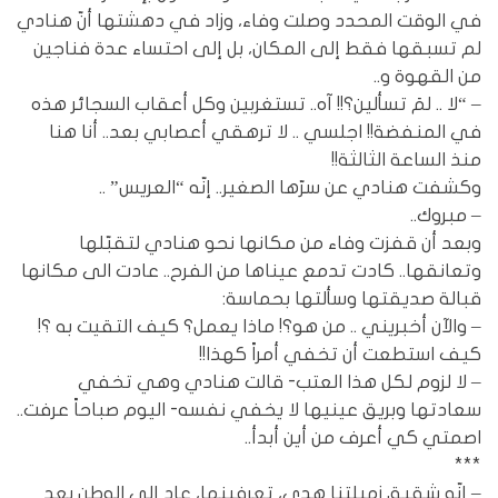
في الوقت المحدد وصلت وفاء، وزاد في دهشتها أنّ هنادي
لم تسبقها فقط إلى المكان، بل إلى احتساء عدة فناجين
من القهوة و..
– “لا .. لمَ تسألين؟!! آه.. تستغربين وكل أعقاب السجائر هذه
في المنفضة!! اجلسي .. لا ترهقي أعصابي بعد.. أنا هنا
منذ الساعة الثالثة!!
وكشفت هنادي عن سرّها الصغير.. إنّه “العريس” ..
– مبروك..
وبعد أن قفزت وفاء من مكانها نحو هنادي لتقبّلها
وتعانقها.. كادت تدمع عيناها من الفرح.. عادت الى مكانها
قبالة صديقتها وسألتها بحماسة:
– والآن أخبريني .. من هو؟! ماذا يعمل؟ كيف التقيت به ؟!
كيف استطعت أن تخفي أمراً كهذا!!
– لا لزوم لكل هذا العتب- قالت هنادي وهي تخفي
سعادتها وبريق عينيها لا يخفي نفسه- اليوم صباحاً عرفت..
اصمتي كي أعرف من أين أبدأ..
***
– إنّه شقيق زميلتنا هدى، تعرفينها، عاد إلى الوطن بعد