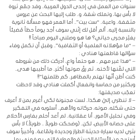
سنوات من العمل في إحدى الدول العربية.. وقد جمّع ثروة
لا بأس بها، وتملك شقة، و.. طلب إليها البحث عن عروس
مثقفة.. واعية.. “ست بيت”.. أما العمر فهو مسألة ثانوية
بالنسبة إليه.. ألم أقل لك إنّني سوف أجد يوماً حظاً مُضيئاً
يغيّر مجرى حياتي؟ ها هو وصلني اليوم صباحاً !!
– “ما مؤهلاته العلمية أو الثقافية”.. وقبل أن تكمل وفاء
سؤالها قاطعتها هنادي :
– “هذا غير مهم .. هو حتماً واعٍ، أدركت ذلك من شروطه
التي لقّنها لأخته.. ثم رقّ صوتها أكثر.. ما أطيبها هدى..
كنت أظن أنّها تهتم بالمظاهر.. كم ظلمتها”!!
وبكثير من حماسة وانفعال أكملت هنادي وقد لاحظت
تعجّب صديقتها:
– لا تنظري إليّ هكذا.. لست مجنونة لكي أُغرم بمن لا أعرف
حتى شكله، صوته، حركاته والأهم.. أسلوبه في التفكير
وفي تحليل الأمور.. أنا عقلانية.. لم أعد أحلم بفارس الأحلام
على حصانه الأبيض، لكن.. (وضحكت طويلاً .. طويلاً) لا بأس
بثري لديه سيارة حديثة الطراز وجديدة ولمّاعة.. وأخيراً سوف
أستريح من الأسئلة الخبيثة والمواربة التي يصفعني بها