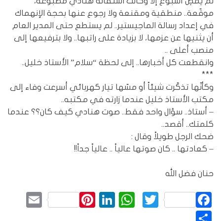
لم يمضِ أسبوع إلاّ وكانت استقالة هنادي مطبوعة،
موقّعة.. منطقية ومقنعة ولا رجوع عنها بحجة الإنهماك
في إعداد رسالة الماجيستير.. لم يستطع حتى المدير العام
أن يثنيها عن عزمها، لا بزيادة على راتبها.. ولا بترفيعها إلى
منصب أعلى ..
وانقطعت كل أخبارها.. إلى لحظة “سلام” الأستاذ خليل..
***
وكأنّها تذكّرت شيئاً أو مسّها تيار كهربائي أسرعت وفاء إلى
مكتب الأستاذ خليل عندما زارته في مكتبه..
– أستاذ.. سؤال واحد فقط.. صوت هنادي كيف كان؟؟ عندما
كلمتك.. أقصد..
ضحك الرجل طويلاً وقال :
– كعادتها .. كان صوتها عالياً .. عالياً جداً!!
حنان فضل الله
mail
Pinterest
LinkedIn
WhatsApp
Twitter
Facebook
نشر