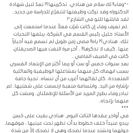
-“وفاء!! لك سلام من هنادي.. تذكرينها؟! تعدّ لنيل شهادة
الدكتوراه وقد تركت وظيفتها لتتفرّغ للدراسة من جديد..
لقد قابلتها للتو في الشارع”!
..لم تعرف وفاء إن كانت سُرّت فعلاً عندما استمعت إلى
الأستاذ خليل، رئيس القسم في الشركة، يبلغها التحيات
تلك.. هنادي؟! ياه!! مضى زمن طويل لم تسمع فيه أخباراً
عنها.. كيف لا تذكرها!! .. آخر مرة التقت فيها الصديقتان،
كانت في الصيف الماضي ..
بعد سنوات خمس أو ست أو ربما أكثر من الإبتعاد القسري
بسبب انهماك كل منهما بمشاغلها الوظيفية والعائلية
المتعددة.. كان لقائهما أغرب من أن تنساه.. تحية جافة
بإشارة من اليد.. وابتسامة متعبة ارتسمت على شفتيها.. لم
تبادر وفاء بطرح المزيد من الأسئلة للإطمئنان.. ومشت كل
منهما بإتجاه..
***
في أواخر عقدها الثالث اليوم.. هنادي بقيت على حُسن
يبدو عنيداً خلف خطوط بدأت تظهر تحت عينيها ، فوقهما،
حولهما وتشتد عندما تضحك وهي لا تضحك إلاّ من شدة