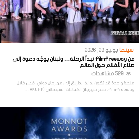
سينما
يوليو 29, 2026
من FilmFreeway تبدأ الرحلة… ولبنان يوجّه دعوة إلى
صناع الأفلام حول العالم
529 مشاهدات
منصة واحدة قد تكون بداية الطريق إلى مهرجان دولي. فمن خلال
FilmFreeway، فتح مهرجان الكفاءات السينمائي (AKUFF …