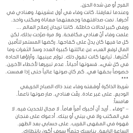
الفرح أو من شدة الحزن..
وعندما تعارفتا، كانت وفاء في أول عشرينها، وهنادي في
آخرها.. نمت صداقتهما وجمعتهما معاناة ومكتب واحد..
ورفض كبير لحالات خاطئة.. كانتا تريدان إصلاح العالم …
علمت وفاء أنّ هنادي مكافحة.. ولا مرة صرّحت بذلك، لكن
كل ما فيها كان يدلّ على كفاحها.. ركضها المستمر لتأمين
المال لرفع العبء عن عائلتها كبيرة العدد وسدّ الثغرات وما
أكثرها.. ثيابها كانت تقول ذلك.. تورّم عينيها.. وآراؤها الحادة
في كل شيء.. قسوتها أحياناً.. عدم تبريرها لأخطاء الآخرين..
خصوصاً بحقها هي.. كم كان صوتها عالياً حتى إذا همست..
***
شريط الذاكرة أوقفته وفاء عند ذاك الصباح الخريفي
الوديع.. على غير عادة.. رقّت هنادي.. صار صوتها ناعماً..
هامساً:
– “وفاء .. أريد أن أخبرك أمراً هاماً.. لا مجال للحديث فيه.. لا
في المكتب ولا في بيتي أو بيتك.. أدعوك على فنجان
قهوة في المقهى القريب.. على حسابي بعد الظهر..
الساعة الرابعة.. يناسبك حتماً!! سوف أكون بإنتظارك..