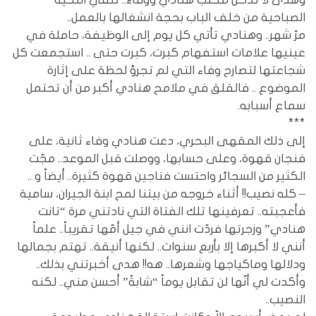
الصباحية من خلف الباب بحجة انشغالها بالعمل..
مرّ شهر.. وهنادي تأتي كل يوم إلى الوظيفة، حاملة في
عينيها علامات استفهام كبرت، كبرت حتى .. استجمعت كل
شجاعتها لتصارح وفاء التي لم تجرؤ لحظة على إثارة
الموضوع .. فالقلق في ملامح هنادي أكبر من أن تحتمل
سماع أسبابه.
***
إلى ذلك المقهى البحري، دعت هنادي وفاء ثانية، على
فنجان قهوة، وعلى حسابها، ووصلت قبل الموعد.. مجّت
الكثير من السجائر واحتست فناجين قهوة كثيرة.. أيضاً و ..
– كله نصيب!! أثناء خروجه من بيتنا لمح ابنة الجيران، سامية
فأعجبته.. تعرفينها تلك الفتاة التي نادتني مرة “تانت
هنادي” وزجرتها فردّت انني في جيل أمّها تقريباً.. علماً
أنني لا أكبرها إلا بأربع سنوات.. لكنها أنيقة.. تهتم بجمالها
ودلالها وماكياجها وشعرها.. هه!! هدى أخبرتني بذلك..
وأكدت لي أنّها لن تقابل يوماً “شابةً” أحسن مني.. لكنه
النصيب..