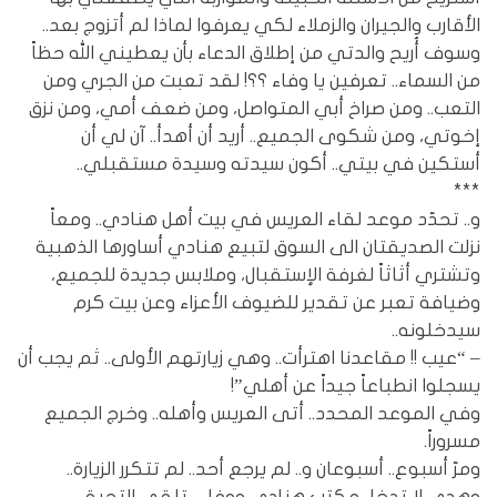
الأقارب والجيران والزملاء لكي يعرفوا لماذا لم أتزوج بعد..
وسوف أُريح والدتي من إطلاق الدعاء بأن يعطيني الله حظاً
من السماء.. تعرفين يا وفاء ؟؟! لقد تعبت من الجري ومن
التعب.. ومن صراخ أبي المتواصل، ومن ضعف أمي، ومن نزق
إخوتي، ومن شكوى الجميع.. أريد أن أهدأ.. آن لي أن
أستكين في بيتي.. أكون سيدته وسيدة مستقبلي..
***
و.. تحدّد موعد لقاء العريس في بيت أهل هنادي.. ومعاً
نزلت الصديقتان الى السوق لتبيع هنادي أساورها الذهبية
وتشتري أثاثاً لغرفة الإستقبال، وملابس جديدة للجميع،
وضيافة تعبر عن تقدير للضيوف الأعزاء وعن بيت كرم
سيدخلونه..
– “عيب !! مقاعدنا اهترأت.. وهي زيارتهم الأولى.. ثم يجب أن
يسجلوا انطباعاً جيداً عن أهلي”!
وفي الموعد المحدد.. أتى العريس وأهله.. وخرج الجميع
مسروراً.
ومرّ أسبوع.. أسبوعان و.. لم يرجع أحد.. لم تتكرر الزيارة..
وهدى لا تدخل مكتب هنادي ووفاء.. تلقي التحية