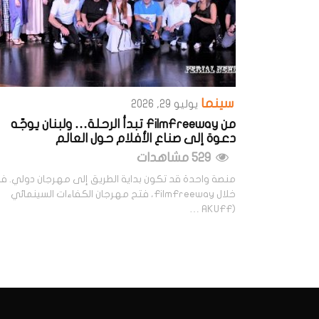
سينما
يوليو 29, 2026
من FilmFreeway تبدأ الرحلة… ولبنان يوجّه
دعوة إلى صناع الأفلام حول العالم
529 مشاهدات
منصة واحدة قد تكون بداية الطريق إلى مهرجان دولي. ف
خلال FilmFreeway، فتح مهرجان الكفاءات السينمائي
(AKUFF …