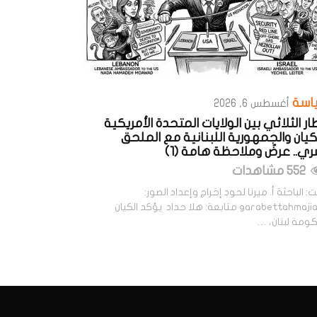
اسة
أغسطس 6, 2026
طار الثلاثي بين الولايات المتحدة الأمريكية
كيان والجمهورية اللبنانية مع الملحق
ري.. عرضٌ وملاحظة هامة (1)
552 مشاهدات
: الباحثة أ. ميرنا لحود إخراج وإعداد الصور:
#garabettahmajian متابعة: هلا حداد يؤكد الكيان
ومة لبنان، …