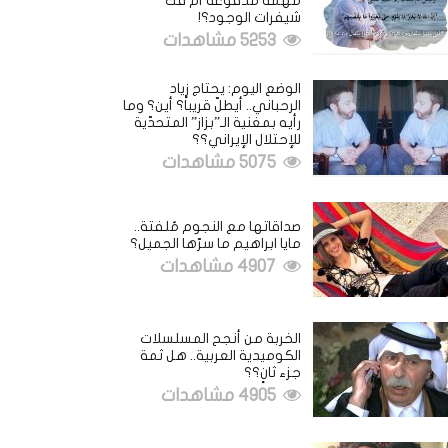
مهمة مدفوعة أم فكُّ
شيفرات الوجود؟!
5253 مشاهدات
الوضع اليوم: يحتاج زياد
الرحباني.. أيطلّ قريباً؟ أين؟ وما
رأيه بمغنية الـ”بزاز” المتحدّية
للإحتلال الإيراني؟؟
5075 مشاهدات
صداقاتها مع النجوم مُلفتة..
مايا ابراهيم ما سرّها الجميل؟
4907 مشاهدات
الخربة من أنجح المسلسلات
الكوميدية العربية.. هل ثمة
جزء ثانٍ؟؟
4905 مشاهدات