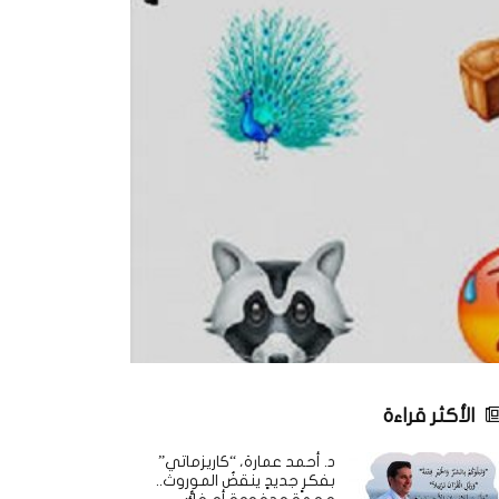
الأكثر قراءة
د. أحمد عمارة، “كاريزماتي”
بفكرٍ جديدٍ ينقضُ الموروث..