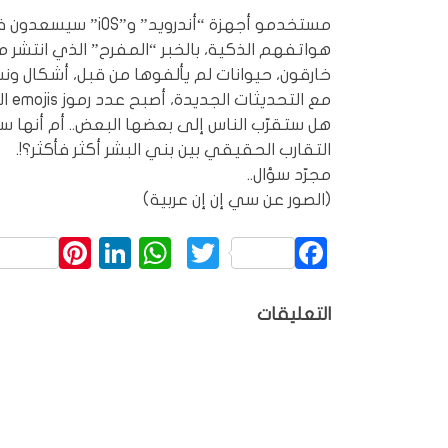
مستخدمو أجهزة “أند
خارقون، حيوانات لم يألفوها من قبل، أشكال ونشط
مع التحديثات الجديدة، أصبح عدد رموز emojis المتفق عليها 2823 رمزاً..
هل ستقرّب الناس إلى بعضها البعض.. أم أنها ست
التقارب الحقيقي بين بني البشر أكثر فأكثر؟!.
مجرّد سؤال..
(الصور عن سي إن إن عربية)
rest
inkedIn
WhatsApp
Twitter
Facebook
التعليقات