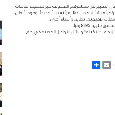
رويد” و”iOS” سيسعدون في التعبير عن مشاعرهم المتنوعة عبر لمسهم شاشات
هواتفهم الذكية، بالخبر “المفرح” الذي انتشر مؤخراً مبشراً إياهم بـ 157 رمزاً تعبيرياً جديداً.. وجوه.. أبطال
ات ترفيهية.. تطريز.. وأشياء أخرى..
زيد ما “ارتكبته” وسائل التواصل الحديثة في حق
L
Pinte
Email
نشر