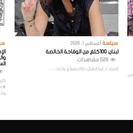
سياسة
سي
أغسطس 1, 2026
لبنان: 100كلغ من الوقاحة الخالصة
الإ
وال
529 مشاهدات
الس
كتبت: د. لينا الطبال/ اكاديمية و باحثة – …
من
كتبت
وحك