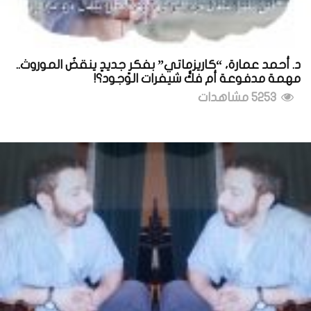
د. أحمد عمارة، “كاريزماتي” بفكرٍ جديدٍ ينقضُ الموروث..
مهمة مدفوعة أم فكُّ شيفرات الوجود؟!
5253 مشاهدات