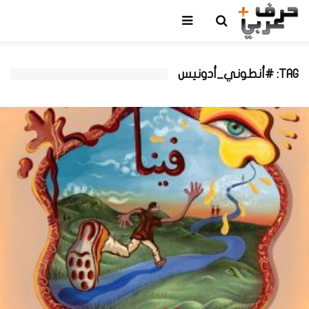
TAG: #أنطوني_أدونيس