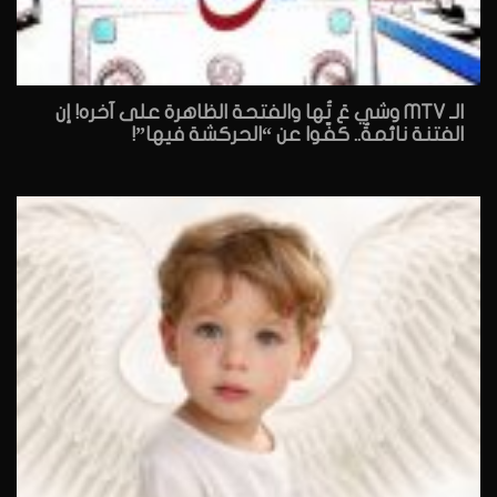
الـ MTV وشي عَ تُها والفتحة الظاهرة على آخره! إن
الفتنة نائمةٌ.. كفّوا عن “الحركشة فيها”!