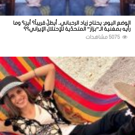
الوضع اليوم: يحتاج زياد الرحباني.. أيطلّ قريباً؟ أين؟ وما
رأيه بمغنية الـ”بزاز” المتحدّية للإحتلال الإيراني؟؟
5075 مشاهدات