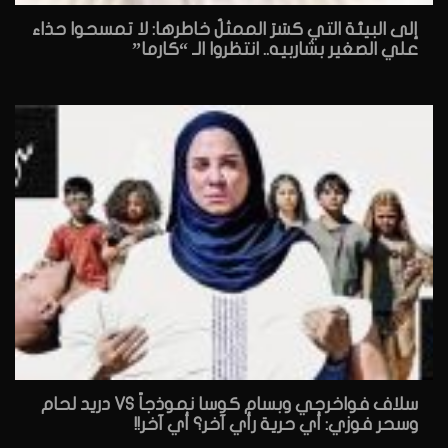
إلى البيئة التي كسَرَ الممثلُ خاطرها: لا تمسحوا حذاء
علي الصغير بشاربيه.. انتظروا الـ “كارما”
سلاف فواخرجي وبسام كوسا نموذجاً VS دريد لحام
وسحر فوزي: أي حرية رأي آخر؟ أي آخر!!