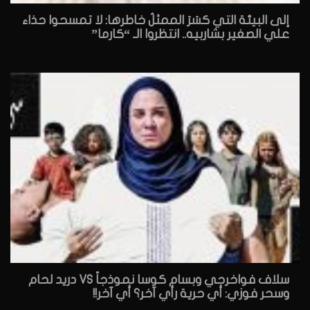
إلى البيئة التي كسَرَ الممثلُ خاطرها: لا تمسحوا حذاء
علي الصغير بشاربيه.. انتظروا الـ “كارما”
سلاف فواخرجي وبسام كوسا نموذجاً VS دريد لحام
وسحر فوزي: أي حرية رأي آخر؟ أي آخر!!