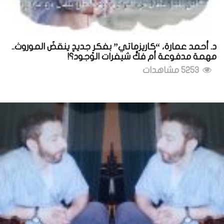
د. أحمد عمارة، “كاريزماتي” بفكرٍ جديدٍ ينقضُ الموروث..
مهمة مدفوعة أم فكُّ شيفرات الوجود؟!
5253 مشاهدات