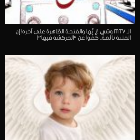
الـ MTV وشي عَ تُها والفتحة الظاهرة على آخره! إن
الفتنة نائمةٌ.. كفّوا عن “الحركشة فيها”!