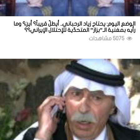
الوضع اليوم: يحتاج زياد الرحباني.. أيطلّ قريباً؟ أين؟ وما
رأيه بمغنية الـ”بزاز” المتحدّية للإحتلال الإيراني؟؟
5075 مشاهدات