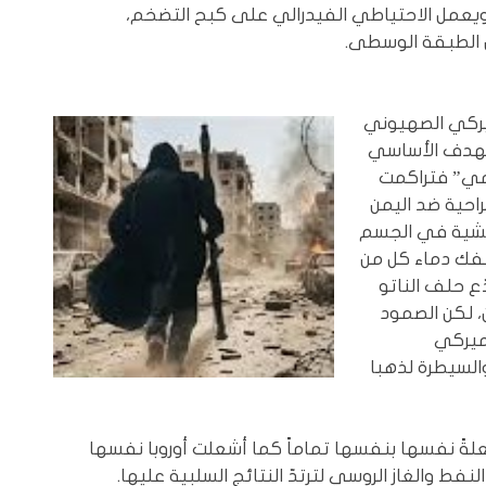
م ويعمل الاحتياطي الفيدرالي على كبح التضخم،
الطبقة الوسطى.
يركي الصهيوني
لهدف الأساسي
لمي” فتراكمت
راحية ضد اليمن
تفشية في الجسم
فك دماء كل من
 حلف الناتو
، لكن الصمود
أميركي
السيطرة لذهبا
شعلةً نفسها بنفسها تماماً كما أشعلت أوروبا نفسها
لنفط والغاز الروسي لترتدّ النتائج السلبية عليها.