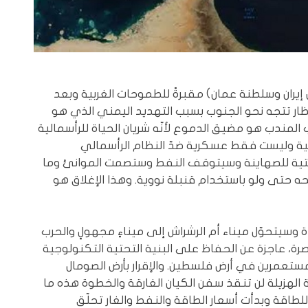
إيران وسلطنة عمان) مقبرةً للطموحات الغربية وبعد
نظار تتجه نحو الجنوب بسبب التهديد اليمني الذي هو
 المندب هو مضيق الدموع لأنّه شريان الحياة للرأسمالية
راحية وليست فقط عسكرية ضدّ النظام الرأسمالي
جستية للصهاينة وسيتوقف النفط وستصمت الموانئ وما
تحه حتى ولو باستخدام قنبلة نووية. وهذا الإغلاق هو
اة وسيتحوّل ميناء أم الرشراش إلى ميناءٍ مجهولٍ والحرب
صرة، عاجزة عن الحفاظ على البنية التحتية التكنولوجية
ستعمرين في أرض فلسطين. والإقرار بأرض الصومال
 اللعبة الهزيلة لن تنقذ سفن الكيان الغارقة والخطوة هذه ما
 للطاقة وبدأت أسعار الطاقة والنفط والغار تحلّق