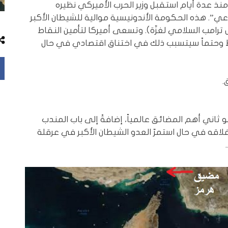
نذ عدة أيام استقبل وزير الحرب الأميركي نظيره
عي”. هذه الحكومة الأندونيسية موالية للشيطان الأكبر
رامب السلامي لغزّة). وتسعى أميركا لتأمين النقاط
 وحتماً سيتسبب ذلك في اختناق اقتصادي في حال
.
اد النفطية وهو ثاني أهم المضائق عالمياً، إضافةً إلى باب المندب
غلاقه في حال استمرّ العدو الشيطان الأكبر في عرقلة