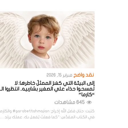
نقد واضح
فبراير 15, 2026
إلى البيئة التي كسَرَ الممثلُ خاطرها: لا
تمسحوا حذاء علي الصغير بشاربيه.. انتظروا الـ
“كارما”
645 مشاهدات
كتبت: حنان فضل الله إخراج: garabettahmajian# والكا
في الكتاب المقدّس: “كما فعلتَ يُفعل بك. عملك يرتد …