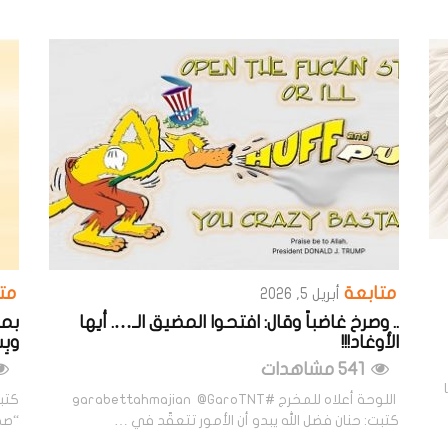
متابعة
مت
أبريل 5, 2026
.. وصرخ غاضباً وقال: افتحوا المضيق الـ…. أيها
بمو
الأوغاد!!!
وبِ
541 مشاهدات
رما
اللوحة أعلاه للمخرج #garabettahmajian @GaroTNT
كتبت: حنان فضل الله يبدو أن الأمور تتعقّد في …
“صحي