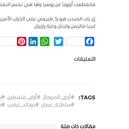
فانقطعت أوروبا عن روسيا وها هي تخسر النفط م
إن باب المندب هو ردّ طبيعي على الخراب الأمي
ليبيا فاليمن ولبنان وغزة وإيران.
rest
inkedIn
WhatsApp
Twitter
Facebook
التعليقات
TAGS:
#أرض_الصومال
#أرض_فلسطين
#ب
#سلطنة_عمان
#دونالد_ترامب
#ط
مقالات ذات صلة