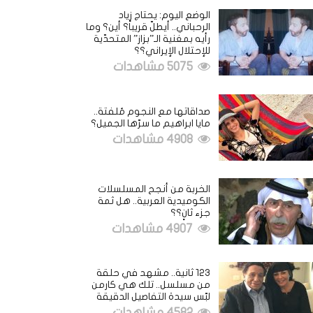
الوضع اليوم: يحتاج زياد
الرحباني.. أيطلّ قريباً؟ أين؟ وما
رأيه بمغنية الـ”بزاز” المتحدّية
للإحتلال الإيراني؟؟
5075 مشاهدات
صداقاتها مع النجوم مُلفتة..
مايا ابراهيم ما سرّها الجميل؟
4908 مشاهدات
الخربة من أنجح المسلسلات
الكوميدية العربية.. هل ثمة
جزء ثانٍ؟؟
4907 مشاهدات
123 ثانية.. مشهد في حلقة
من مسلسل.. تلك هي كارمن
لبّس سيدة التفاصيل الدقيقة
4582 مشاهدات