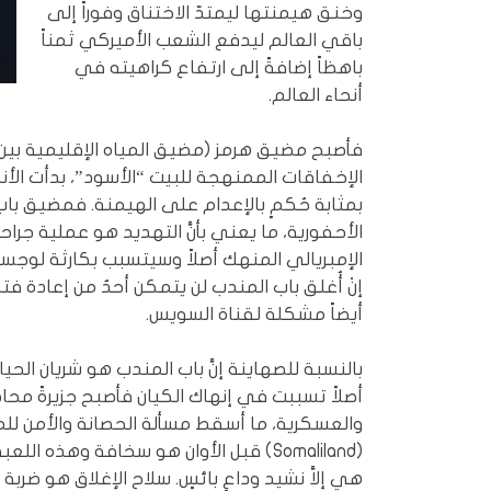
وخنق هيمنتها ليمتدّ الاختناق وفوراً إلى
باقي العالم ليدفع الشعب الأميركي ثمناً
باهظاً إضافةً إلى ارتفاع كراهيته في
أنحاء العالم.
فأصبح مضيق هرمز (مضيق المياه الإقليمية بين 
الإخفاقات الممنهجة للبيت “الأسود”، بدأت الأ
بمثابة حُكمٍ بالإعدام على الهيمنة. فمضيق باب
الأحفورية، ما يعني بأنَّ التهديد هو عملية ج
الإمبريالي المنهك أصلاً وسيتسبب بكارثة لو
إنْ أُغلق باب المندب لن يتمكن أحدٌ من إعادة ف
أيضاً مشكلة لقناة السويس.
بالنسبة للصهاينة إنَّ باب المندب هو شريان الحي
أصلاً تسببت في إنهاك الكيان فأصبح جزيرةً محا
والعسكرية، ما أسقط مسألة الحصانة والأمن للم
(Somaliland) قبل الأوان هو سخافة وهذه
هي إلاَّ نشيد وداعٍ بائسٍ. سلاح الإغلاق هو ضربة