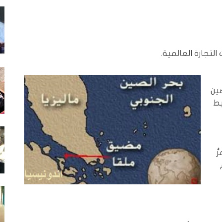
لتجارة العالمية.
ين
يط
ّ