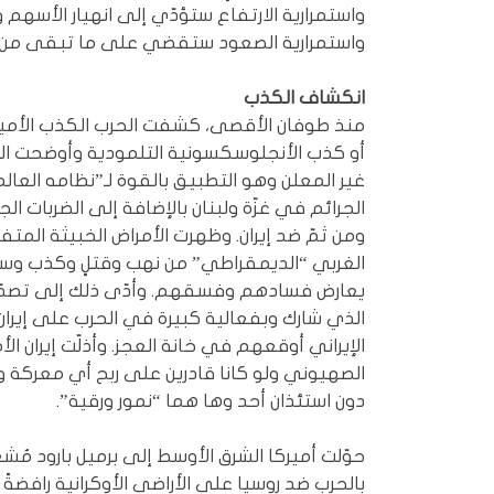
واستمرارية الارتفاع ستؤدّي إلى انهيار الأسه
واستمرارية الصعود ستقضي على ما تبقى من 
انكشاف الكذب
منذ طوفان الأقصى، كشفت الحرب الكذب الأم
أو كذب الأنجلوسكسونية التلمودية وأوضحت ا
غير المعلن وهو التطبيق بالقوة لـ”نظامه العا
الجرائم في غزّة ولبنان بالإضافة إلى الضربات الج
ومن ثمّ ضد إيران. وظهرت الأمراض الخبيثة الم
الغربي “الديمقراطي” من نهب وقتلٍ وكذب وس
يعارض فسادهم وفسقهم. وأدّى ذلك إلى تصدّع
الذي شارك وبفعالية كبيرة في الحرب على إيران
الإيراني أوقعهم في خانة العجز. وأذلّت إيران ال
الصهيوني ولو كانا قادرين على ربح أي معركة و
دون استئذان أحد وها هما “نمور ورقية”.
حوّلت أميركا الشرق الأوسط إلى برميل بارود مُ
بالحرب ضد روسيا على الأراضي الأوكرانية رافضةً ا