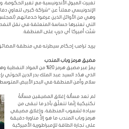
تغيرت الميول الأندونيسية مع تغير الحكومة، وم
الإندونيسي معلناً عن “شراكة كبرى لتعاونٍ دفا
وهي من الأوائل الذين عرضوا خدماتهم (لمجلس ت
التي تعتبرها حساسة المتعلقة في نقل النفط
شنّت أميركا أي حربٍ على المنطقة.
يريد ترامب إحكام سيطرته في منطقة المضائق
مضيق هرمز وباب المندب
يمرّ عبر مضيق هرمز 20% من المو
الذي هدّد السيد عبد الملك بدر الدين الحوثي بإ
سلام وأمن المنطقة في البحر الأبيض المتوسط.
لم تعد مسألة إغلاق المضيقين مسألةً
تكتيكية إنّما تتعلّق بآخر ما تبقى من
سيادة لشعوب المنطقة، وإغلاق مضيقي
هرمز وباب المندب ما هو إلاَّ مناورة دقيقة
على تجارة الطاقة للإمبراطورية الأميركية