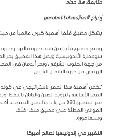
متابعة: هلا حداد
إخراج #garabettahmajian
يشكل مضيق مَلَقا أهمية كبرى عالمياً من حيث ا
ويقع مضيق مَلَقا بين شبه جزيرة ماليزيا وجزيرة
سومطرة الأندونيسية ويصل هذا المضيق بحر الص
من جهة الجنوب الشرقي وبحر أندمان في المح
الهندي من جهة الشمال الغربي.
تكمن أهمية هذا الممر الاستراتيجي في كونه
الممر الأساسي لتزويد الصين واليابان بالنفط. ويمرُ
عبر المضيق 80% من واردات الصين النفطية، أهم
الموانئ المطلّة على مضيق ملقا: مَلَقا
وسنغافورة.
التغيير في إندونيسيا لصالح أميركا