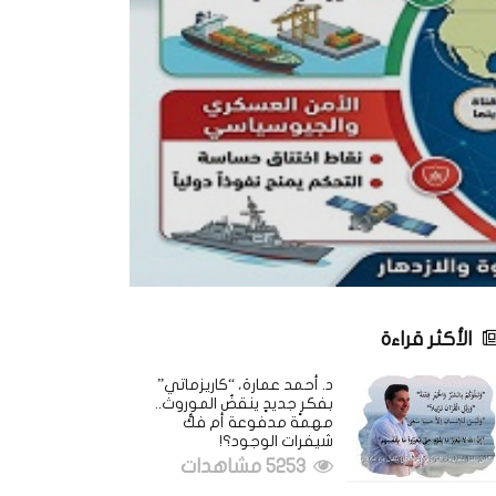
الأكثر قراءة
د. أحمد عمارة، “كاريزماتي”
بفكرٍ جديدٍ ينقضُ الموروث..
مهمة مدفوعة أم فكُّ
شيفرات الوجود؟!
5253 مشاهدات