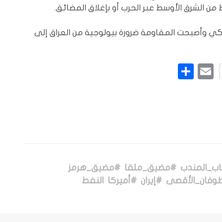
ن الشرق الأوسط عبر الحرب أو بإغلاق المضائق.
ركي وأصبحت المقاومة ضرورة بيولوجية من العراق إلى
L
Pinte
Email
نشر
اب_المندب
#مضيق_ملقا
#مضيق_هرمز
وفان_الأقصى
#إيران
#أميركا
النفط