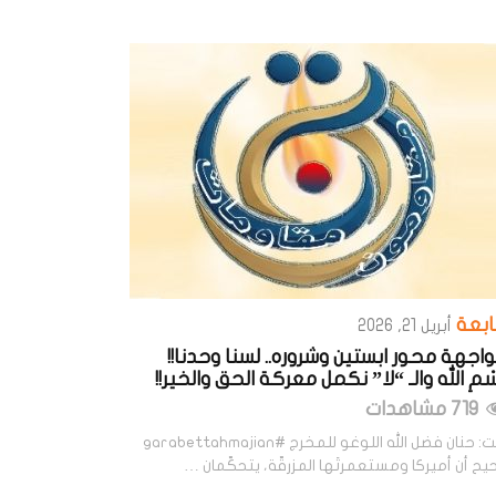
ابعة
أبريل 21, 2026
اجهة محور ابستين وشروره.. لسنا وحدنا!!
سْمِ الله والـ “لا” نكمل معركة الحق والخير!!
719 مشاهدات
كتبت: حنان فضل الله اللوغو للمخرج #garabettahmajian
ح أن أميركا ومستعمرتَها المزرقّة، يتحكّمان …