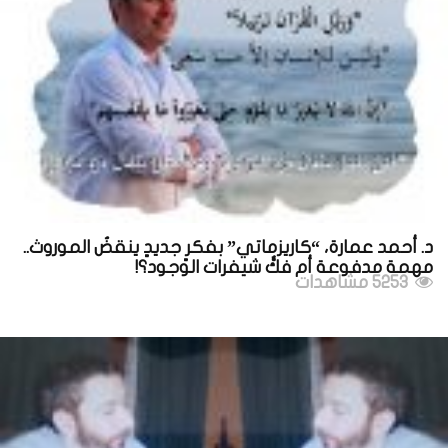
د. أحمد عمارة، “كاريزماتي” بفكرٍ جديدٍ ينقضُ الموروث..
مهمة مدفوعة أم فكُّ شيفرات الوجود؟!
5253 مشاهدات