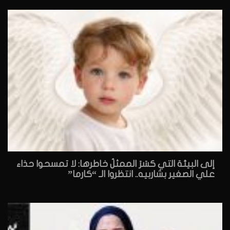
إلى البيئة التي كسَرَ الممثلُ خاطرها: لا تمسحوا حذاء
علي الصغير بشاربيه.. انتظروا الـ “كارما”