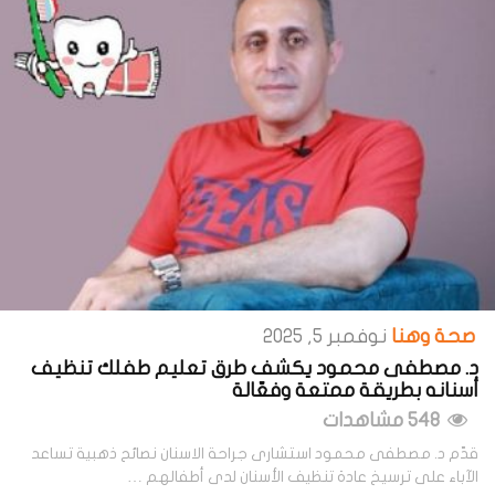
صحة وهنا
نوفمبر 5, 2025
د. مصطفى محمود يكشف طرق تعليم طفلك تنظيف
أسنانه بطريقة ممتعة وفعّالة
548 مشاهدات
قدّم د. مصطفى محمود استشارى جراحة الاسنان نصائح ذهبية تساعد
الآباء على ترسيخ عادة تنظيف الأسنان لدى أطفالهم …