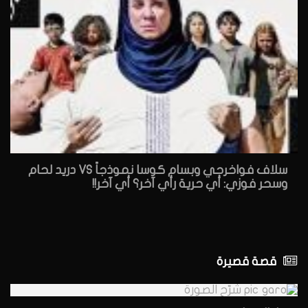
سلاف فواخرجي وبسام كوسا نموذجاً VS دريد لحام
وسحر فوزي: أي حرية رأي آخر؟ أي آخر!!
قصة قصيرة