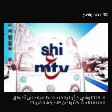
نقد واضح
الـ MTV وشي عَ تُها والفتحة الظاهرة على آخره! إن
الفتنة نائمةٌ.. كفّوا عن “الحركشة فيها”!