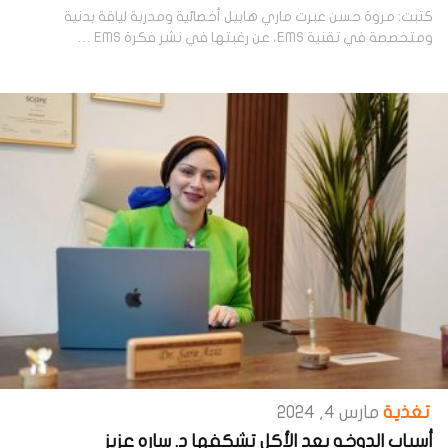
كتبت: مروة حسن عبرت ماري هابيل أخصائية ومدربة لياقة بدنية
ومتخصصة في تقنية EMS، عن رغبتها في نشر فكرة EMS …
تغذية
مارس 4, 2024
أسباب الدوخه بعد الأكل تشكفها د. ساره عزيز