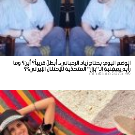
الوضع اليوم: يحتاج زياد الرحباني.. أيطلّ قريباً؟ أين؟ وما
رأيه بمغنية الـ”بزاز” المتحدّية للإحتلال الإيراني؟؟
5075 مشاهدات