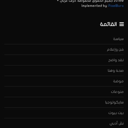
©2018 جميع الحقوق محفوظة. حرف عربي +
Implemented by:
PixelBuro
القائمة
سياسة
فن وإعلام
نقد واضح
صحة وهنا
موضة
منوعات
سايكولوجيا
بيت بيوت
نصّ أدبي