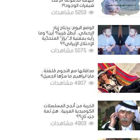
مهمة مدفوعة أم فكُّ
شيفرات الوجود؟!
5253 مشاهدات
الوضع اليوم: يحتاج زياد
الرحباني.. أيطلّ قريباً؟ أين؟ وما
رأيه بمغنية الـ”بزاز” المتحدّية
للإحتلال الإيراني؟؟
5075 مشاهدات
صداقاتها مع النجوم مُلفتة..
مايا ابراهيم ما سرّها الجميل؟
4907 مشاهدات
الخربة من أنجح المسلسلات
الكوميدية العربية.. هل ثمة
جزء ثانٍ؟؟
4903 مشاهدات