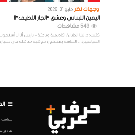
وجهات نظر
مايو 31, 2026
اليمين اللبناني وعشق “الجار اللطيف”!!
549 مشاهدات
كتبت: د. لينا الطبال/ اكاديمية وباحثة – باريس أنا لا أستجوب
السياسيين… الساسة يمتلكون موهبة مذهلة في نسيان
ال
سياسة
فن وإعل