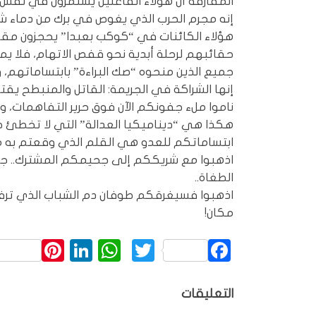
المفارقة أن هؤلاء الفاعلين يستمرون في نفس
إنه مجرم الحرب الذي يغوص في برك من دماء شبا
هؤلاء الكائنات في “كوكب بعبدا” يحجزون مق
حقائبهم لرحلة أبدية نحو قفص الاتهام، فلا ي
جميع الذين منحوه “صك البراءة” بابتساماتهم، و
إنها الشراكة في الجريمة: القاتل والمنبطح ي
ناموا ملء جفونكم الآن فوق حرير التفاهمات، وتدث
هكذا هي “ديناميكيا العدالة” التي لا تخطئ ط
ابتساماتكم للعدو هي القلم الذي وقعتم به 
اذهبوا مع شريككم إلى جحيمكم المشترك.. جحي
الطغاة..
اذهبوا فسيغرقكم طوفان دم الشباب الذي ترفض
مكان!
rest
inkedIn
WhatsApp
Twitter
Facebook
التعليقات