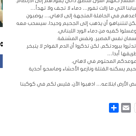
 المسار كأنهم أسرى منطق ذاتي يقودهم إلى الارتطام.
بنا التي ما زالت تفور… دماء لا تجف ولا تهدأ…
اعدهم في الحافلة المتجهة إلى لاهاي… يوضبون
مكن لنتنياهو أن يذهب إلى الجحيم وحيدا، سيسحب معه
غسلوا كفيه من دماء الورد اللبناني.
قتسمان نفس المصير.. ونفس المشنقة.
روا ببرودتكم، لكن تذكروا أن الدم الفواح لا يتبخر.
ريقها أبدا…
موعدكم المحتوم في لاهاي.
م يسكنه القتلة ونازعو الأحشاء وماسحو أحذية
 الأرض ابتلاعه… اذهبوا الآن، فليس لكم في كوكبنا
L
Pinte
Email
نشر