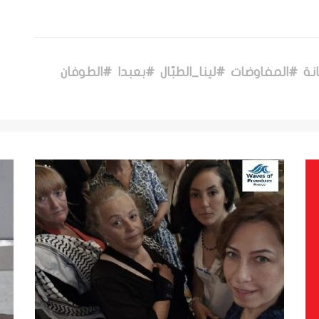
نة
#المفاوضات
#لينا_الطبّال
#بعبدا
#الطوفان