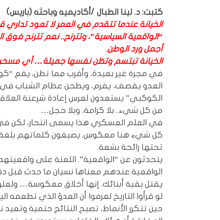
كتبت: د. لينا الطبال /أكاديميه وباحثه (باريس)
الخيانة عندما تتقدم في العمر لا تعود تداري قب
“الواقعية السياسية”، وتترنح.. نعم تترنح فوق ال
أجمل ورد الوطن.
الخيانة تبتسم وتظن نفسها جميلة… أي مسخر
في مجرة غير بعيدة، وأقرب مما تظن، يقع “كوك
العدو يقصف، يفرم، ويطحن عظام الشباب في عم
الكوكبي” يستعدون لعرس إعادة شرعنة العلاقة 
من كل شيء.. بلا كرامة، وبلا خجل…
في العلم العسكري هذا يسمى انتحار، لكن ف
كل شيء هنا معكوس. يصيغون كلماتهم بلغة تش
تحتها رائحة بشعة.
يتحدثون عن “الواقعية”. اللعنة على واقعيتهم
الواقعية عندهم معناها نسيان ما حدث قبل دقا
يقتل بقية أبنائك. إنها أخلاق معكوسة… ولعلها
لو قرأوا التاريخ لعرفوا أن العدوّ الذي تطعمه ال
حين تتكرر الأنماط، تصبح النتائج حتمية وتع