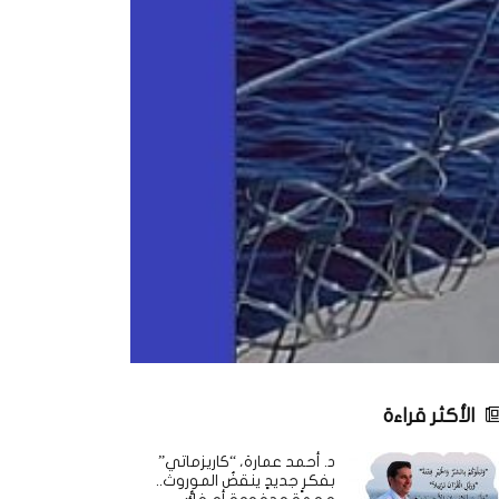
الأكثر قراءة
د. أحمد عمارة، “كاريزماتي”
بفكرٍ جديدٍ ينقضُ الموروث..