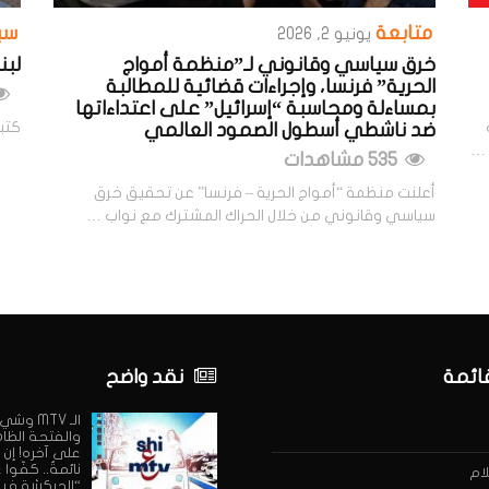
متابعة
سي
يونيو 2, 2026
خرق سياسي وقانوني لـ”منظمة أمواج
لبنان: 100كلغ من
الحرية” فرنسا، وإجراءات قضائية للمطالبة
بمساءلة ومحاسبة “إسرائيل” على اعتداءاتها
كتبت
ضد ناشطي أسطول الصمود العالمي
 …
535 مشاهدات
أعلنت منظمة “أمواج الحرية – فرنسا” عن تحقيق خرق
سياسي وقانوني من خلال الحراك المشترك مع نواب …
قائمة
نقد واضح
الـ MTV وش
والفتحة الظا
على آخره! إن 
نائمةٌ.. كفّوا
ام
“الحركشة فيه