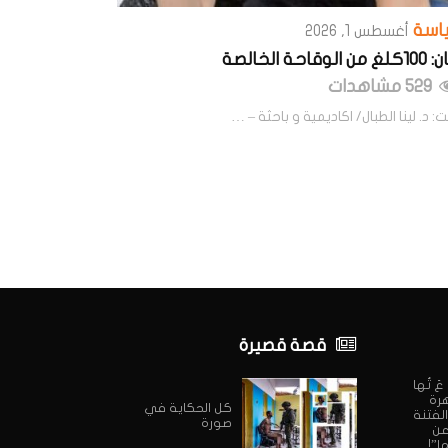
اسة
أغسطس 1, 2026
 الوقاحة الخالصة
529 مشاهدات
: د. لينا الطبال/ اكاديمية و باحثة – …
قصة قصيرة
ي عَ تُها
هرة
كل الحكاية في
الفتنة
صورة
 عن
ا”!