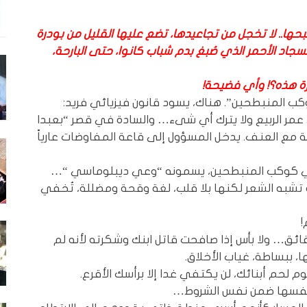
حها.. لا تخجل من تجاعيدها، تضع عليها القليل من بودرة
سجاد الأحمر الذي صُبغ بدم شباب كانوا، حتى البارحة،
ة هذه؟! وأي فضيحة!
ب المنبطحين”. هناك، يسود قانون فيزيائي فريد:
ر الربيع ولا يترك أي شىء… والسادة في قصر “بعبدا
مع العنف. يدخل المسؤول إلى قاعة المفاوضات عارياً
ي كوكب المنبطحين، يسمونه “وعي ديبلوماسي “…
به الشعر لكنها بلا قلب، لغة وقحة ومضللة، تُخفي
!
ئق… ولا بأس إذا صافحت قاتل ابنك وشكرته لأنه لم
، ببساطة، غياب الأخلاق.
يوم لحم أبنائك، لن يكتفي غدا إلا برأسك الأقرع.
يد نفسها ضمن نفس الشروط…