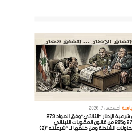
اسة
أغسطس 7, 2026
عن شرعية الإطار “الثلاثي”وفق المواد 273
و275 و285 من قانون العقوبات اللبناني
اولات السُّلطة ومن خلفَها لـ “شرعنته”(2)