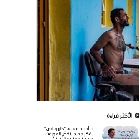
الأكثر قراءة
د. أحمد عمارة، “كاريزماتي”
بفكرٍ جديدٍ ينقضُ الموروث..