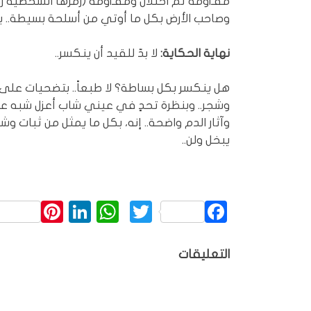
وصاحب الأرض بكل ما أوتي من أسلحة بسيطة.. يق
نهاية الحكاية:
لا بدّ للقيد أن ينكسر..
هل ينكسر بكل بساطة؟ لا طبعاً.. بتضحيات على م
وشجر.. وبنظرة تحدٍ في عيني شاب أعزل شبه عار
وآثار الدم واضحة.. إنه، بكل ما يمثل من ثبات وشج
يبخل ولن..
rest
inkedIn
WhatsApp
Twitter
Facebook
التعليقات