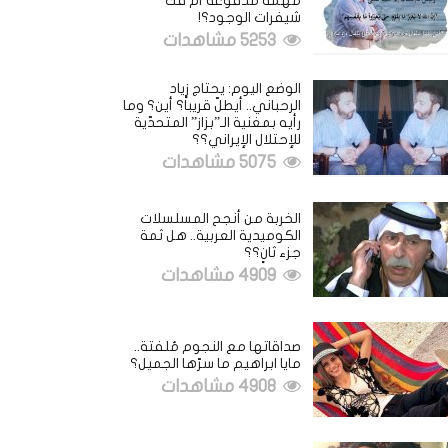
مهمة مدفوعة أم فكُّ
شيفرات الوجود؟!
5253 مشاهدات
الوضع اليوم: يحتاج زياد
الرحباني.. أيطلّ قريباً؟ أين؟ وما
رأيه بمغنية الـ”بزاز” المتحدّية
للإحتلال الإيراني؟؟
5075 مشاهدات
الخربة من أنجح المسلسلات
الكوميدية العربية.. هل ثمة
جزء ثانٍ؟؟
4909 مشاهدات
صداقاتها مع النجوم مُلفتة..
مايا ابراهيم ما سرّها الجميل؟
4908 مشاهدات