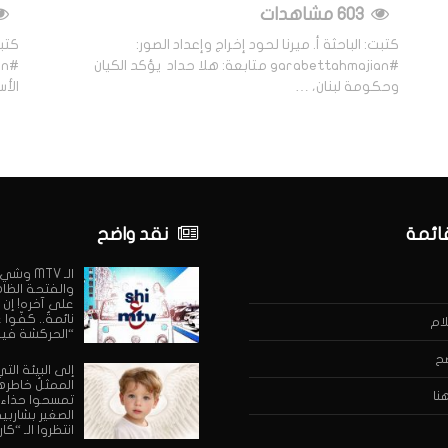
603 مشاهدات
كتبت: الباحثة أ. ميرنا لحود إخراج وإعداد الصور:
كتبت
#garabettahmajian متابعة: هلا حداد يؤكد الكيان
وحكومة لبنان، …
الأ
قائمة
نقد واضح
الـ MTV وش
والفتحة الظا
على آخره! إن 
نائمةٌ.. كفّوا
ام
“الحركشة فيه
ح
إلى البيئة التي
الممثلُ خاطرها:
نا
تمسحوا حذاء
الصغير بشاربيه
انتظروا الـ “كار