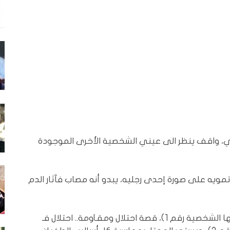
 واقف ينظر الى عيني الشخصية الأخرى الموجودة
تمويه على صورة إحدى رجليه، يبدو أنه مصاب فآثار الدم
عمرها أكثر من 75 سنة (خلاصتها الشخصية رقم 1)، قصة احتلال ومقـIومة.. احتلال فـ