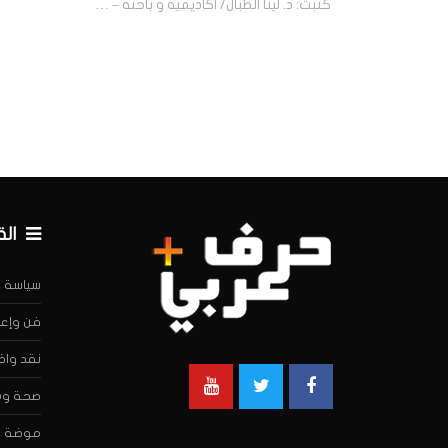
كتبت: د. لينا الطبال/ اكاديمية و باحثة – …
ال
سياسة
فن وإعل
نقد واض
صحة وه
موضة