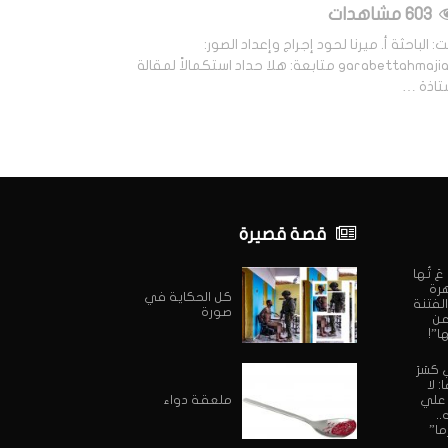
603 مشاهدات
: الباحثة أ. ميرنا لحود إجراج وإعداد الصور:
#garabettahmajian متابعة: هلا حداد استكمالاً لمقالة
ستاذة …
قصة قصيرة
ي عَ تُها
هرة
كل الحكاية في
الفتنة
صورة
 عن
ا”!
 كسَرَ
 لا
 علي
ملعقة دواء
..
ما”