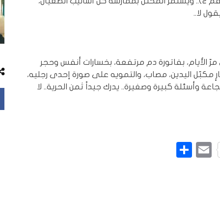
مقـIومة ثم احتلال ومقـIومة (رمزها الشخصية رقم 2).. ويستمر المحتل بممارسة كل أساليب الطغيان،
ول لا..
رّ الأيام، بفاتورة دم مرتفعة، بخسارات أنفس وحجر
ٍ مكبّل اليدين، مصاب، والتمويه على صورة إحدى رجليه،
اعة وأسئلة كبيرة وصغيرة.. يدرك جيداً ثمن الحرية.. لا
L
Pinte
Email
نشر