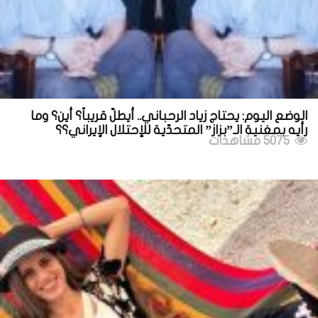
الوضع اليوم: يحتاج زياد الرحباني.. أيطلّ قريباً؟ أين؟ وما
رأيه بمغنية الـ”بزاز” المتحدّية للإحتلال الإيراني؟؟
5075 مشاهدات