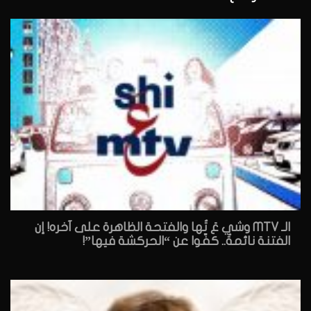
الـ MTV وشي عَ تُها والفتحة الظاهرة على آخره! إن
الفتنة نائمةٌ.. كفّوا عن “الحركشة فيها”!