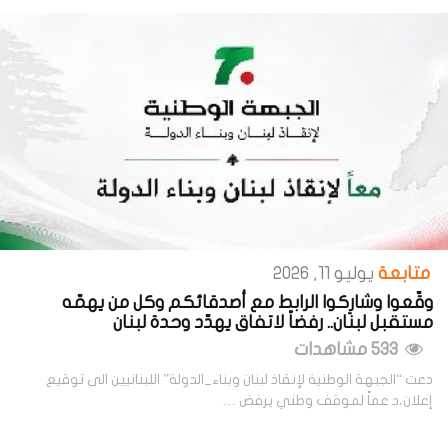
متابعة
يوليو 11, 2026
وقّعوا وشارِكوا الرابط مع أصدقائكم وكل من يهمّه
مستقبل لبنان.. رفضاً لاتفاق يهدّد وحدة لبنان
533 مشاهدات
دعت “الجبهة الوطنية لإنقاذ لبنان وبناء_الدولة” اللبنانيين الى توقيع
إعلان،د عماً لموقف وطني يرفض …