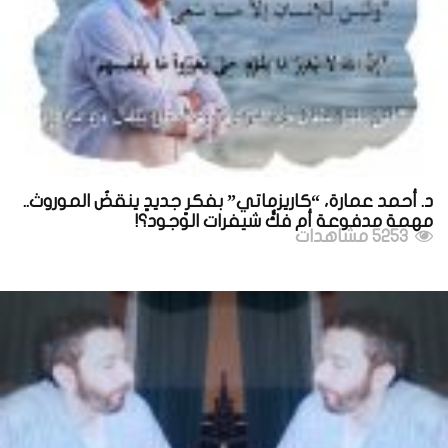
د. أحمد عمارة، “كاريزماتي” بفكرٍ جديدٍ ينقضُ الموروث..
مهمة مدفوعة أم فكُّ شيفرات الوجود؟!
5253 مشاهدات