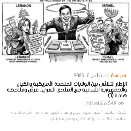
سياسة
أغسطس 6, 2026
الإطار الثلاثي بين الولايات المتحدة الأمريكية والكيان
والجمهورية اللبنانية مع الملحق السري.. عرضٌ وملاحظة
هامة (1)
542 مشاهدات
كتبت: الباحثة أ. ميرنا لحود إخراج وإعداد الصور: #garabettahmajian
متابعة: هلا حداد يؤكد الكيان وحكومة لبنان، …