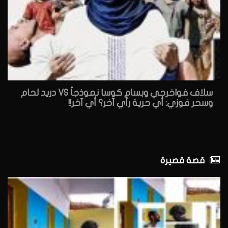
سلاف فواخرجي وبسام كوسا نموذجاً VS دريد لحام
وسحر فوزي: أي حرية رأي آخر؟ أي آخر!!
قصة قصيرة