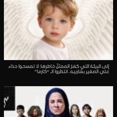
إلى البيئة التي كسَرَ الممثلُ خاطرها: لا تمسحوا حذاء
علي الصغير بشاربيه.. انتظروا الـ “كارما”