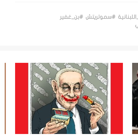
للبنانية
#سموتريتش
#بن_غفير
ي