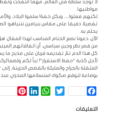
لا توجد سلطة في العالم، مهما انتفخت وتغط
مواطنيها.
لكنهم فعلوا… وبكل خفة! سلموا البلاد، والأمن،
تفصيلا دقيقا على مقاس بنيامين نتنياهو: ال
يحلم به.
الآن، دعونا نضع الختام المناسب لهذا المقال: 
من قصر نظر وجبن سياسي، أن اتفاقاتهم الميتة
كل هذا الدم تمّ تقديمه قربان على مذبح ما ي
لأجل كذبة “حفظ الاستقرار”! تباََ لكم ولضمائر
المثقلة بالجراح والمليئة بالقصص الحزينة، إلى 
بوضاعة لتوقع صكوك استسلامها المخزي عند قد
rest
inkedIn
WhatsApp
Twitter
Facebook
التعليقات