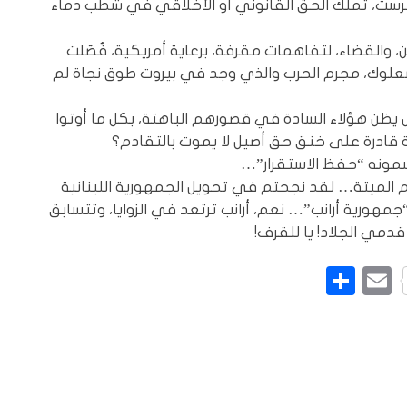
رست، تملك الحق القانوني أو الأخلاقي في شطب دماء
 والقضاء، لتفاهمات مقرفة، برعاية أمريكية، فُصّلت
صعلوك، مجرم الحرب والذي وجد في بيروت طوق نجاة لم
هل يظن هؤلاء السادة في قصورهم الباهتة، بكل ما أوتوا
 قادرة على خنق حق أصيل لا يموت بالتقادم؟
سمونه “حفظ الاستقرار”…
كم الميتة… لقد نجحتم في تحويل الجمهورية اللبنانية
“جمهورية أرانب”… نعم، أرانب ترتعد في الزوايا، وتتسابق
مي الجلاد! يا للقرف!
L
Pinte
Email
نشر