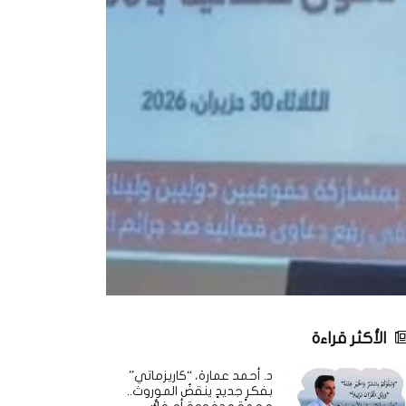
الأكثر قراءة
د. أحمد عمارة، “كاريزماتي”
بفكرٍ جديدٍ ينقضُ الموروث..