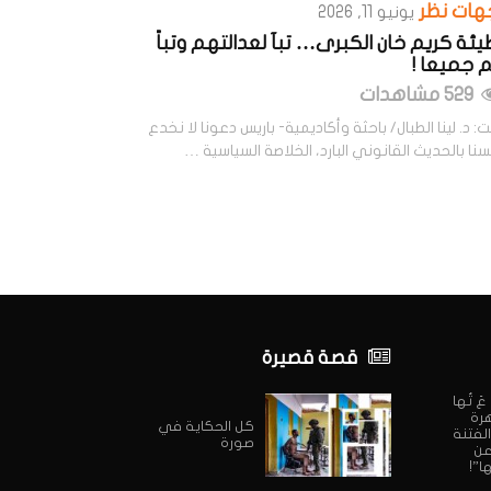
هات نظر
يونيو 11, 2026
ئة كريم خان الكبرى… تبآ لعدالتهم وتباً
 جميعا !
529 مشاهدات
: د. لينا الطبال/ باحثة وأكاديمية- باريس دعونا لا نخدع
نا بالحديث القانوني البارد، الخلاصة السياسية …
قصة قصيرة
ي عَ تُها
هرة
كل الحكاية في
الفتنة
صورة
 عن
ا”!