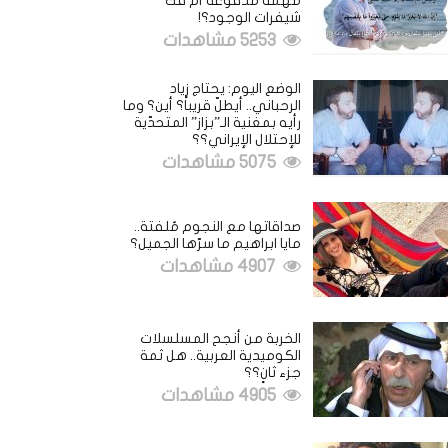
مهمة مدفوعة أم فكُّ
شيفرات الوجود؟!
5253 مشاهدات
الوضع اليوم: يحتاج زياد
الرحباني.. أيطلّ قريباً؟ أين؟ وما
رأيه بمغنية الـ”بزاز” المتحدّية
للإحتلال الإيراني؟؟
5075 مشاهدات
صداقاتها مع النجوم مُلفتة..
مايا ابراهيم ما سرّها الجميل؟
4907 مشاهدات
الخربة من أنجح المسلسلات
الكوميدية العربية.. هل ثمة
جزء ثانٍ؟؟
4905 مشاهدات