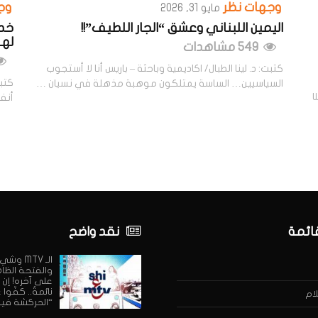
وجهات نظر
وج
مايو 31, 2026
اليمين اللبناني وعشق “الجار اللطيف”!!
خطي
لهم
549 مشاهدات
كتبت: د. لينا الطبال/ اكاديمية وباحثة – باريس أنا لا أستجوب
كتبت
السياسيين… الساسة يمتلكون موهبة مذهلة في نسيان …
W –
أنفس
قائمة
نقد واضح
الـ MTV وش
والفتحة الظا
على آخره! إن 
نائمةٌ.. كفّوا
ام
“الحركشة فيه