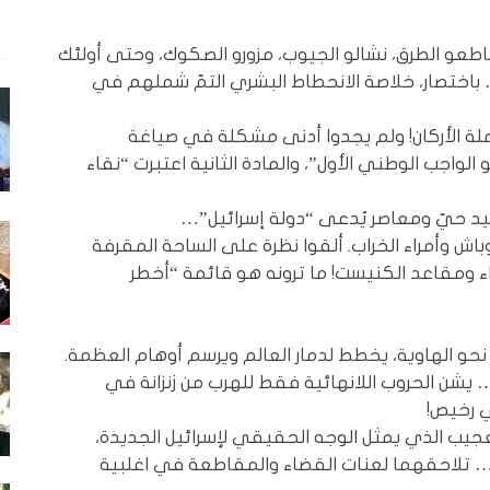
طعو الطرق، نشالو الجيوب، مزورو الصكوك، وحتى أولئك
… باختصار، خلاصة الانحطاط البشري التمّ شملهم في
املة الأركان! ولم يجدوا أدنى مشكلة في صياغة
الواجب الوطني الأول”، والمادة الثانية اعتبرت “نقاء
د حيّ ومعاصر يُدعى “دولة إسرائيل”…
وباش وأمراء الخراب. ألقوا نظرة على الساحة المقرفة
ء ومقاعد الكنيست! ما ترونه هو قائمة “أخطر
د نحو الهاوية، يخطط لدمار العالم ويرسم أوهام العظمة.
يشن الحروب اللانهائية فقط للهرب من زنزانة في
ي رخيص!
عجيب الذي يمثل الوجه الحقيقي لإسرائيل الجديدة،
ة… تلاحقهما لعنات القضاء والمقاطعة في اغلبية