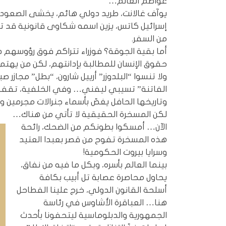
عواصم العالم…
يوآف غالانت، طريد دولي هائم، يخشى الصعود إل
إسرائيل كاتس، يزين اسمه شكاوى قانونية قد تح
من السفر.
أما بقية الجوقة؟ فوزراء تتراكم فوق رؤوسهم
حقوق الإنسان للمطالبة بإدانتهم، لكن من يهتم
ولا تنسوا “البلدوزر” أرييل شارون، “بطل” مجازر صب
الفاتنة” تسيبي ليفني… وفي الخلفية، تقف ال
وتاريخها الحافل يغصّ بأسماء جنرالات مجرمين
لكن المسخرة الحقيقية لا تأتي من هناك…
الآن… أمسكوا بطونكم من الضحك، رائحة
هذه المسخرة تفوح من قصر بعبدا العتيد
وسرايا بيروت الحكومية!
بينما العالم بأسره، وبكل ما فيه من نفاق،
يحاول محاصرة عصابة تل أبيب بكافة
أسلحة القانون الدولي، خرج علينا الفطاحل
هنا… العباقرة الأشاوس في رئاسة
الجمهورية والدبلوماسية ليتحفونا بأحدث