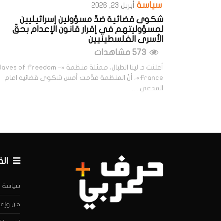
سياسة
أبريل 23, 2026
شكوى قضائية ضدّ مسؤولين إسرائيليين
لمسؤوليتهم في إقرار قانون الإعدام بحقّ
الأسرى الفلسطينيين
573 مشاهدات
أعلنت د. لينا الطبال، ممثلة منظمة «aves of Freedom
France»، أنّ المنظمة قدّمت أمس شكوى قضائية امام
المدعي …
ال
سياسة
فن وإعل