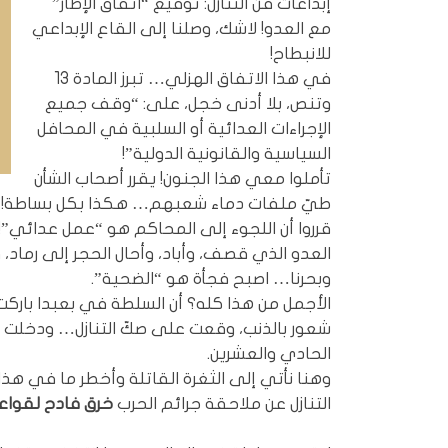
إبداعات فنّ التنازل: توقيع “اتفاق الإطار”
مع العدو! لاشك، وصلنا إلى القاع الإبداعي
للانبطاح!
في هذا الاتفاق الهزلي… تبرز المادة 13
وتنص، بلا أدنى خجل، على: “وقف جميع
الإجراءات العدائية أو السلبية في المحافل
السياسية والقانونية الدولية”!
تأملوا معي هذا الجنون! يقرر أصحاب الشأن
طيّ ملفات دماء شعبهم… هكذا بكل بساطة! يوق
قرروا أن اللجوء إلى المحاكم هو “عمل عدائي”!
العدو الذي قصف، وأباد، وأحال الحجر إلى رماد، 
وبحرنا… اصبح فجأة هو “الضحية”.
الأجمل من هذا كله؟ أن السلطة في بعبدا باركت
شعور بالذنب، وقعت على صكّ التنازل… ودخلت ال
الحادي والعشرين.
وهنا نأتي إلى الثغرة القاتلة وأخطر ما في هذ
التنازل عن ملاحقة جرائم الحرب
خرق فادح لقواعد 