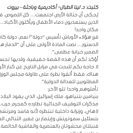
كتبت: د. لينا الطبال- أكاديمية وباحثة– بيروت
يُحكى أن حثالة الأرض اجتمعت… كل اللصوص، قا
الذين يستعذبون دماء الأطفال ويأكلون الأكباد
مكان واحد!
قرر هؤلاء الأوباش تأسيس “دولة”! نعم، دولة ك
الدستور… نصت المادة الأولى على أن “الدمار هو 
الضمير خيانة عظمى”.
أؤكد لكم أن هذه القصة حقيقية، ولديها تجسي
لا حاجة بكم للبحث في مزابل التاريخ عن كبار الأ
هناك، فقط ألقوا نظرة على طاولة مجلس الوزرا
المطلوبين للعدالة الدولية”.
تأملوهم واحدا تلو الآخر:
بنيامين نتنياهو، ملك إسرائيل، الذي يقود البلا
مذكرات التوقيف الجنائية تطارده كمجرم حرب… 
لاهاي، وزنزانة داخلية تنتظره لأنه فاسد ومرتش
بتسلئيل سموتريتش وإيتمار بن غفير، الثنائي ال
قنبلتان محشوتان بالعنصرية والفاشية الخالص