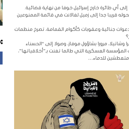
ى أي طائرة خارج إسرائيل خوفا من نهاية قضائية.
وله قريبا جدا إلى زميل لغالانت في قائمة الممنوعين
 دعوات جنائية وعقوبات كأكوام القمامة، تصرخ منظمات
؟
را وشاتيلا، مرورا بشاؤول موفاز، وصولا إلى “الحسناء
مؤسسة العسكرية التي طالما تغنت بـ”أخلاقياتها”،
 ومتعطشين للدماء…