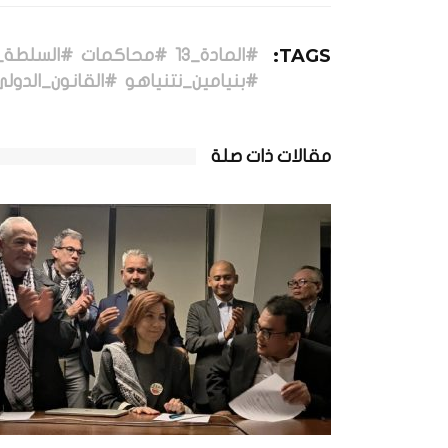
TAGS:
#المادة_13
#محاكمات
#السلطة_ا
#بنيامين_نتنياهو
#القانون_الدول
مقالات ذات صلة