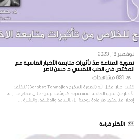
نوفمبر 18, 2023
تقوية المناعة ضدّ تأثيرات متابعة الأخبار القاسية مع
المختص في الطب النفسي د. حسن ناصر
631 مشاهدات
كتبت: حنان فضل الله (الصورة للمخرج Garabet Tahmajian) تتكثّف
الأخبار عن الحرب الظالمة المستمرة- كتوقّف الزمن- على قطاع غـ.. ز..ة،
إدمان متابعتها صار عادة يومية، بل بالساعة والدقيقة، والنشرة …
الأكثر قراءة