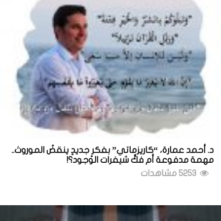
د. أحمد عمارة، “كاريزماتي” بفكرٍ جديدٍ ينقضُ الموروث..
مهمة مدفوعة أم فكُّ شيفرات الوجود؟!
5253 مشاهدات