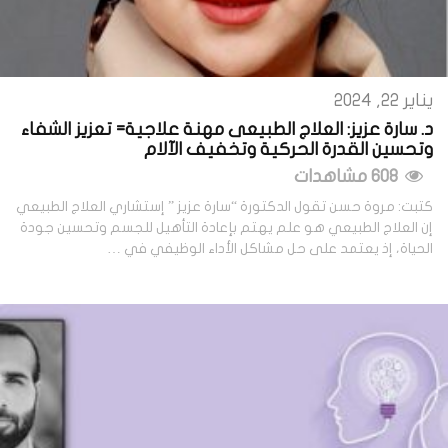
يناير 22, 2024
د. سارة عزيز: العلاج الطبيعى مهنة علاجية= تعزيز الشفاء
وتحسين القدرة الحركية وتخفيف الآلام
608 مشاهدات
كتبت: مروة حسن تقول الدكتورة “سارة عزيز ” إستشاري العلاج الطبيعي
إن العلاج الطبيعي هو علم يهتم بإعادة التأهيل للجسم وتحسين جودة
الحياة، إذ يعتمد على حل مشاكل الأداء الوظيفي في …