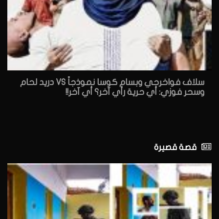
سلاف فواخرجي وبسام كوسا نموذجاً VS دريد لحام
وسحر فوزي: أي حرية رأي آخر؟ أي آخر!!
قصة قصيرة