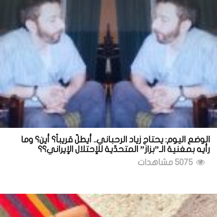
الوضع اليوم: يحتاج زياد الرحباني.. أيطلّ قريباً؟ أين؟ وما
رأيه بمغنية الـ”بزاز” المتحدّية للإحتلال الإيراني؟؟
5075 مشاهدات