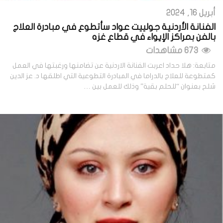
أبريل 16, 2024
الفنانة الأردنية جولييت عواد سأتطوع في مبادرة العلاج
بالفن بمراكز الإيواء في قطاع غزa
673 مشاهدات
متابعة: هلا حداد اعربت الفنانة الاردنية عن تضامنها ورغبتها في العمل
كمتطوعة للعلاج بالدراما في المبادرة التطوعية التي اطلقها د. عز الدين
شلح بعنوان “للحلم بقية” وذلك للعمل بين …