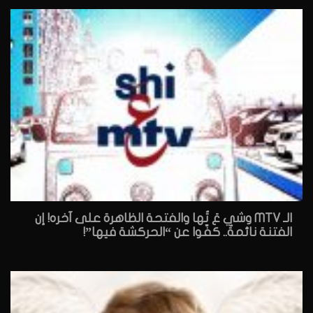
الـ MTV وشي عَ تُها والفتحة الظاهرة على آخره! إن
الفتنة نائمةٌ.. كفّوا عن “الحركشة فيها”!