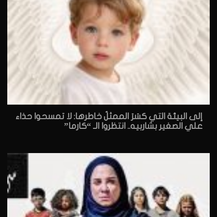
إلى البيئة التي كسَرَ الممثلُ خاطرها: لا تمسحوا حذاء
علي الصغير بشاربيه.. انتظروا الـ “كارما”