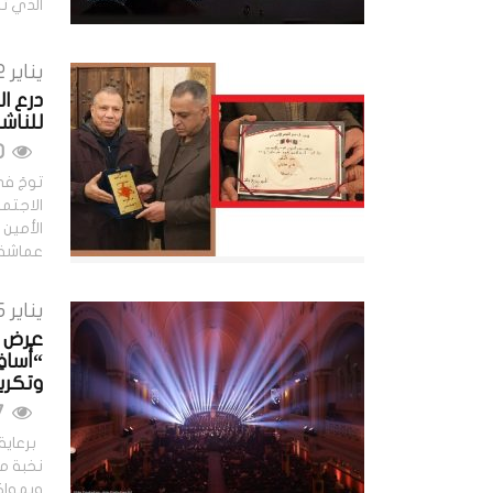
الذي تش
يناير 22, 2026
درع ا
للناش
540 مشاهدات
توجَ ف
الاجتم
الأمين 
عماشة 
يناير 15, 2026
عرض ع
“أُساف
وتكري
547 مشاهدات
برعاية 
نخبة من
وبمواكب