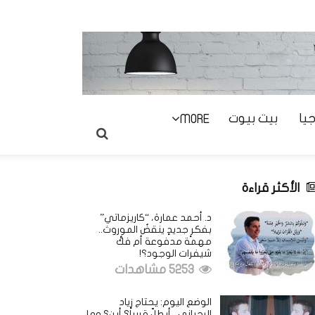
يا
بيت بيوت
MORE
الأكثر قراءة
د. أحمد عمارة، “كاريزماتي”
بفكرٍ جديدٍ ينقضُ الموروث..
مهمة مدفوعة أم فكُّ
شيفرات الوجود؟!
5253 مشاهدات
الوضع اليوم: يحتاج زياد
الرحباني.. أيطلّ قريباً؟ أين؟ وما