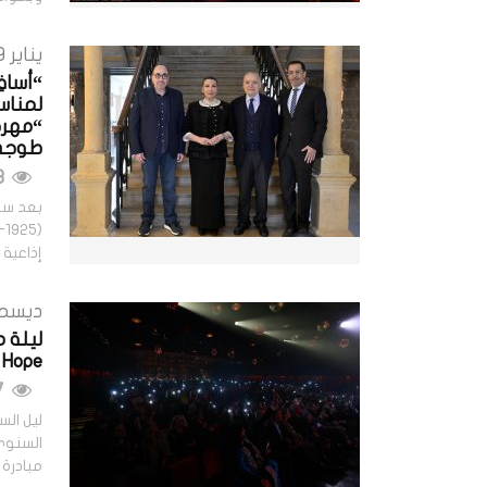
يناير 9, 2026
“أساف
لمناس
“مهرج
طوج
533 مشاهدات
بعد سل
إذاعية
ديسمبر 19,
tars of Hope
557 مشاهدات
ليل ال