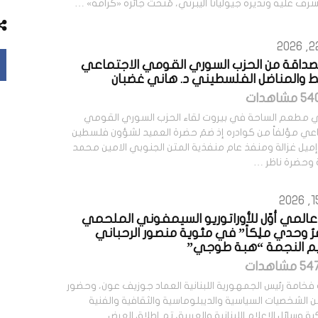
رف عليه وتديره جيوليانا أليبرتي، مُنحت جائزة «كرامة» …
لصداقة من الحزب السوري القومي الاجتماعي
ط والمناضل الفلسطيني د. هاني غضبان
ي مطعم الساحة في بيروت لقاء الحزب السوري القومي
اعي مؤلفاً من كوادره إذ ضمَ حضرة العميد لشؤون فلسطين
إميل غزالة ومنفذ عام منفذية المتن الجنوبي الامين محمد
وحضرة ناظر …
المي أوّل للأوراتوريو السيمفوني الملحمي
ِرُ وحدي ملِكاً” في مئوية منصور الرحباني
م النجمة “هبة طوجي”
فخامة رئيس الجمهورية اللبنانية العماد جوزيف عون، وحضور
 الشخصيات السياسية والديبلوماسية والثقافية والفنية
ة وسائل الإعلام اللبنانية والعربية، تم إطلاق العرض …