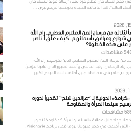
 في دعم النساء في قطاع غزة تمثل “رسالة قوية للنساء في
حاء العالم”. هذا ما قالته السيدة باتريتسيا فريغونيزي …
ً لثلاثة من فرسان الفن الملتزم العظيم.. رام الله
 شوارع ومرافق بأسمائهم.. كيف علّق أ. ناصر
 على هذه الخطوة؟
 من فرسان الفن الملتزم العظيم، الذين تكرّمهم رام الله-
 زياد الرحباني، وليد الخالدي وأحمد قعبور الذي غادرنا مؤخراً.
مرج ابن عامر في محافظة جنين أطلقت اسم المبدع الكبير …
2
«كرامة» الدولية لـ “عزالدين شلح” تقديراً لدوره
سيخ سينما المرأة والمقاومة
 هلا حداد خلال فعالية «السينما والمرأة كمقاومة تتجاوز
الصمت» التي أُقيمت في قصر ميرولانا بروما ضمن برنامج Visionarie،