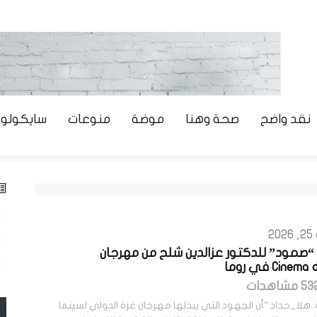
نقد واضح
صحة وهنا
موضة
منوعات
سايكولوج
2
 “صمود” للدكتور عزالدين شلح من مهرجان
Cinem في روما
 هلا_حداد “أن الجهود التي يبذلها مهرجان غزة الدولي لسينما