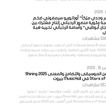
ِر وحدي ملِكاً” أوراتوريو سيمفوني ضخم
بة مئوية منصور الرحباني إنتاج مشترك بين
ان أبوظبي” وأسامة الرحباني تحييه هبة
ي
سلة الأنشطة المتعدّدة التي احتفلت بمئوية منصور الرحباني
(1925-2025) طيلة الأشهر الماضية، وتنوّعت بين ندواتٍ منبرية ولقاءات
 وتلفزيونية وصحافية، واستعاداتٍ مسرحية لأعمال منصور …
 2025
ليلة من الموسيقى والتضامن والمعنى 2025 Shining
S في MusicHall بيروت
سابع عشر من كانون الأول، نظّمت مؤسسة “تكريم” حفلها
السنوي لجمع التبرعات في MusicHall بيروت، في محطة جديدة ضمن
مبادرة Shining Stars of Hope التي أُطلقت عام 2023 لدعم المجتمع