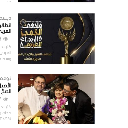
…
ديسمبر 3, 
انطلاق
العرب
543 مشاهدات
كتبت: م
العربي 
وسط حضو
نوفمبر 14, 
الأصيل
الصحّ
727 مشاهدات
كتبت: 
حداد، 
(13//11//2025). المكان: مطعم ElCOMAMDANTE …