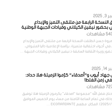
2025
 النسخة الرابعة من ملتقى التميز والإبداع
ي بحضور نيفين الكيلاني وقيادات الجبهة الوطنية
روة حسن انطلقت النسخة الرابعة من ملتقى التميز والإبداع
في أجواء احتفالية متميزة، برئاسة الإعلامية داليا المتبولي،
ر وزيرة الثقافة السابقة د.نيفين الكيلاني وقيادات الجبهة …
2025
 جهاد أيوب و”أصدقاء” كرّموا الزميلة هلا حداد:
 في زمن الغلط!
حنان فضل الله “مجموعة “اصدقاء” يكرمون الزميلة هلا توفيق
وذلك في تمام الساعة الثامنة من مساء يوم الخميس الموافق