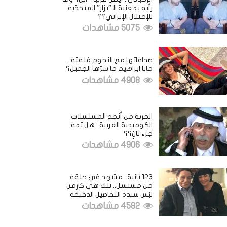
رأيه بمغنية الـ”بزاز” المتحدّية
للإحتلال الإيراني؟؟
5075 مشاهدات
صداقاتها مع النجوم مُلفتة..
مايا ابراهيم ما سرّها الجميل؟
4908 مشاهدات
الخربة من أنجح المسلسلات
الكوميدية العربية.. هل ثمة
جزء ثانٍ؟؟
4906 مشاهدات
123 ثانية.. مشهد في حلقة
من مسلسل.. تلك هي كارمن
لبّس سيدة التفاصيل الدقيقة
4582 مشاهدات