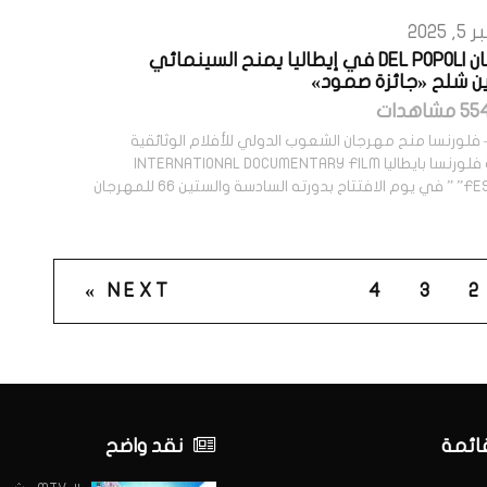
2025
مهرجان DEL POPOLI في إيطاليا يمنح السينمائي
ين شلح «جائزة صمود»
– فلورنسا منح مهرجان الشعوب الدولي للأفلام الوثائقية
بمدينة فلورنسا بايطاليا INTERNATIONAL DOCUMENTARY FILM
FESTIVAL” ” في يوم الافتتاح بدورته السادسة والستين 66 للمهرجان
NEXT »
4
3
2
قائمة
نقد واضح