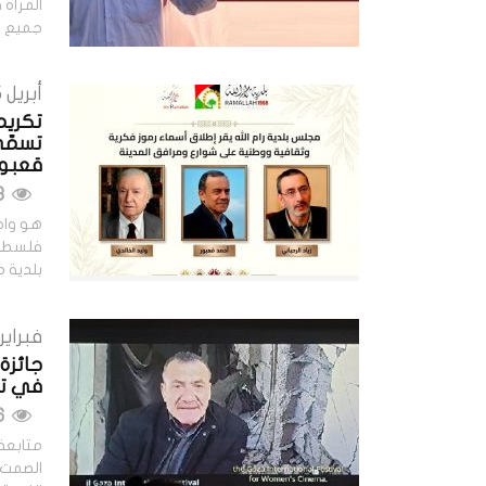
المرأة
جميع أن
أبريل 15, 2026
تكريما
تسمّي
قعبور
543 مشاهدات
هو واحد
فلسطين:
بلدية 
فبراير 1, 026
جائزة 
في تر
536 مشاهدات
متابعة: