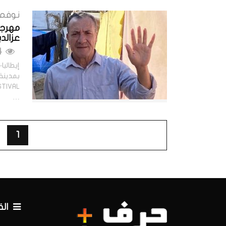
نوفمبر 5, 
عزالد
554 مشاهدات
إيطاليا
…
1
ال