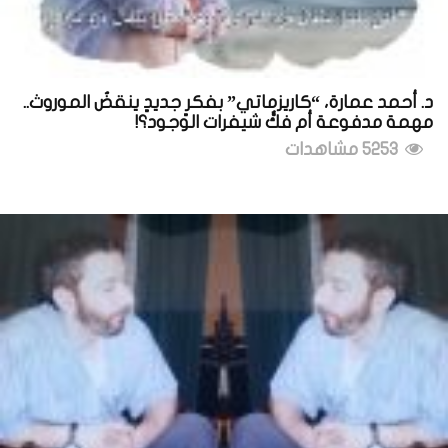
د. أحمد عمارة، “كاريزماتي” بفكرٍ جديدٍ ينقضُ الموروث..
مهمة مدفوعة أم فكُّ شيفرات الوجود؟!
5253 مشاهدات