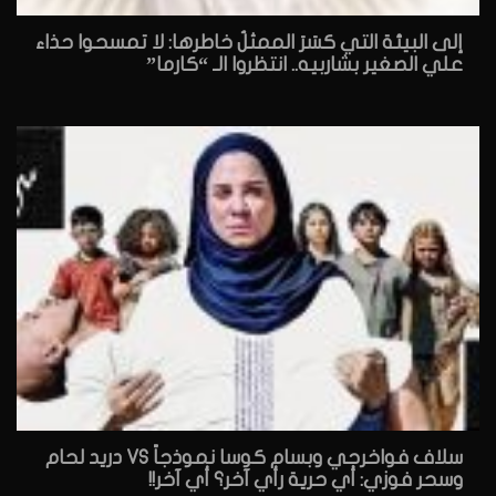
إلى البيئة التي كسَرَ الممثلُ خاطرها: لا تمسحوا حذاء
علي الصغير بشاربيه.. انتظروا الـ “كارما”
سلاف فواخرجي وبسام كوسا نموذجاً VS دريد لحام
وسحر فوزي: أي حرية رأي آخر؟ أي آخر!!