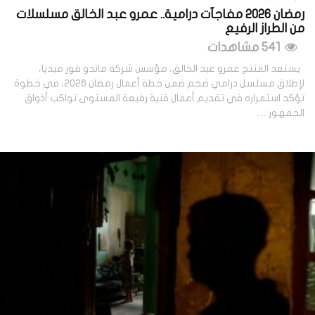
رمضان 2026 مفاجآت درامية.. عمرو عبد الخالق مسلسلات
من الطراز الرفيع
541 مشاهدات
يستعد المنتج عمرو عبد الخالق، مؤسس شركة ماندو فور ميديا،
لإطلاق مسلسل درامي ضخم ضمن خطة أعمال رمضان 2026، في خطوة
تؤكد استمراره في تقديم أعمال فنية رفيعة المستوى تواكب أذواق
الجمهور …