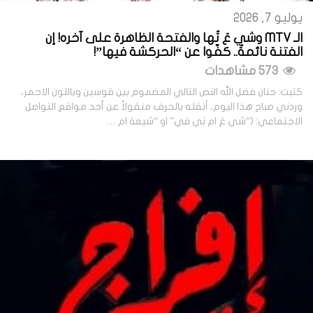
يوليو 7, 2026
الـ MTV وشي عَ تُها والفتحة الظاهرة على آخره! إن
الفتنة نائمةٌ.. كفّوا عن “الحركشة فيها”!
573 مشاهدات
كتبت: حنان فضل الله النص التالي المضموم بين قوسين وباللون الاحمر،
وردني صباح هذا اليوم، أنقله بالحرف منقولاً عن أحد مواقع التواصل
الاجتماعي: (“شي عَ ام تي في” او “شيعة ام …