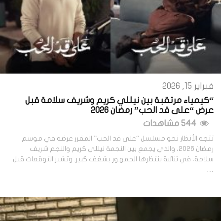
فبراير 15, 2026
“كيمياء مرتقبة بين نيللي كريم وشريف سلامة قبل
عرض “على قد الحب” رمضان 2026
544 مشاهدات
تتجه الأنظار نحو مسلسل “على قد الحب” المقرر عرضه في موسم
رمضان 2026، والذي يجمع بين النجمة نيللي كريم والنجم شريف
سلامة، في ثنائية ينتظرها الجمهور بشغف كبير. وتشير التوقعات قبل
…