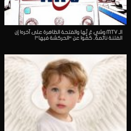
الـ MTV وشي عَ تُها والفتحة الظاهرة على آخره! إن
الفتنة نائمةٌ.. كفّوا عن “الحركشة فيها”!