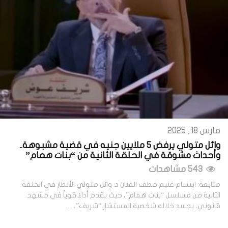
مارس 18, 2025
وائل متولي يرفض 5 ملايين جنيه في قضية مشبوهة..
وأحداث مشوقة في الحلقة الثانية من “بنات همام”
543 مشاهدات
متابعة: ابتسام غنيم خطف الفنان د. وائل متولي الأنظار في الحلقة
الثانية من مسلسل “بنات همام”، حيث يقدم أداءً قوياً في مشهد
قانوني، يجسد خلاله شخصية المستشار “شريف”، …