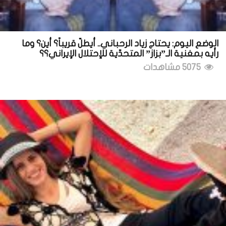
الوضع اليوم: يحتاج زياد الرحباني.. أيطلّ قريباً؟ أين؟ وما
رأيه بمغنية الـ”بزاز” المتحدّية للإحتلال الإيراني؟؟
5075 مشاهدات