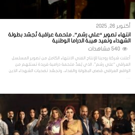
أكتوبر 26, 2025
انتهاء تصوير “علي رشم”.. ملحمة عراقية تُجسّد بطولة
الشهداء وتعيد هيبة الدراما الوطنية
540 مشاهدات
أعلنت شركة رودينا للإنتاج الفني الانتهاء الكامل من تصوير المسلسل
العراقي “علي رشم”، الذي يُعدّ ملحمة درامية فريدة تستلهم من
الواقع العراقي قصص البطولة والفداء، وتجسّد تضحيات الشهداء الذين
…