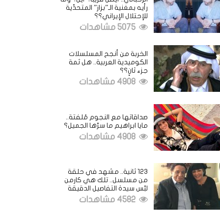
رأيه بمغنية الـ”بزاز” المتحدّية
للإحتلال الإيراني؟؟
5075 مشاهدات
الخربة من أنجح المسلسلات
الكوميدية العربية.. هل ثمة
جزء ثانٍ؟؟
4908 مشاهدات
صداقاتها مع النجوم مُلفتة..
مايا ابراهيم ما سرّها الجميل؟
4908 مشاهدات
123 ثانية.. مشهد في حلقة
من مسلسل.. تلك هي كارمن
لبّس سيدة التفاصيل الدقيقة
4582 مشاهدات