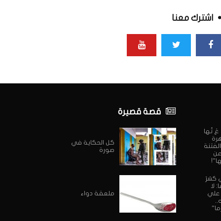
اشترك معنا
قصة قصيرة
ي عَ تُها
هرة
كل الحكاية في
الفتنة
صورة
 عن
ا”!
 كسَرَ
 لا
 علي
ملعقة دواء
..
ما”