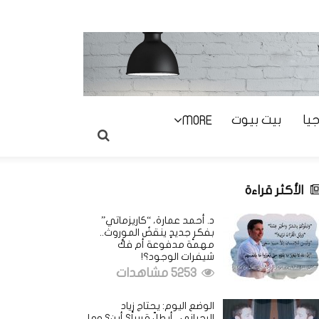
يا
بيت بيوت
MORE
الأكثر قراءة
د. أحمد عمارة، “كاريزماتي”
بفكرٍ جديدٍ ينقضُ الموروث..
مهمة مدفوعة أم فكُّ
شيفرات الوجود؟!
5253 مشاهدات
الوضع اليوم: يحتاج زياد
الرحباني.. أيطلّ قريباً؟ أين؟ وما