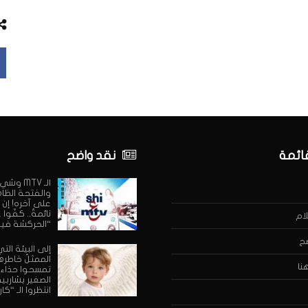
قائمة
نقد واضح
الـ MTV وش
والفتحة الظا
على آخره! إن 
نائمةٌ.. كفّوا
ام
“الحركشة فيه
ح
إلى البيئة التي
الممثلُ خاطرها:
نا
تمسحوا حذاء
الصغير بشاربيه
انتظروا الـ “كار