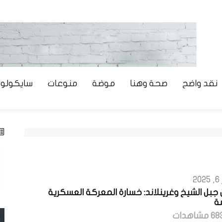
نقد واضح
صحة وهنا
موضة
منوعات
سايكولوج
2
ن جبل الشيخ وغرينلاند: خسارة المعركة العسكرية
ة