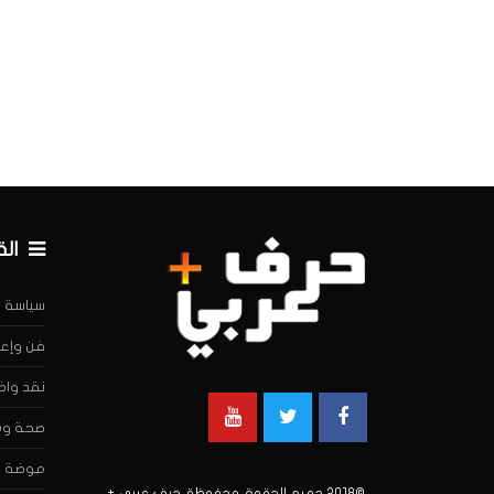
ال
سياسة
فن وإعل
نقد واض
صحة وه
موضة
©2018 جميع الحقوق محفوظة. حرف عربي +