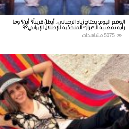
الوضع اليوم: يحتاج زياد الرحباني.. أيطلّ قريباً؟ أين؟ وما
رأيه بمغنية الـ”بزاز” المتحدّية للإحتلال الإيراني؟؟
5075 مشاهدات