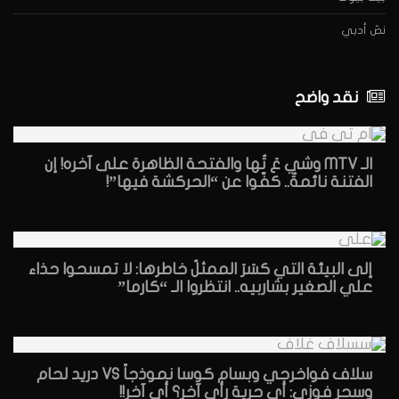
نصّ أدبي
نقد واضح
الـ MTV وشي عَ تُها والفتحة الظاهرة على آخره! إن
الفتنة نائمةٌ.. كفّوا عن “الحركشة فيها”!
إلى البيئة التي كسَرَ الممثلُ خاطرها: لا تمسحوا حذاء
علي الصغير بشاربيه.. انتظروا الـ “كارما”
سلاف فواخرجي وبسام كوسا نموذجاً VS دريد لحام
وسحر فوزي: أي حرية رأي آخر؟ أي آخر!!