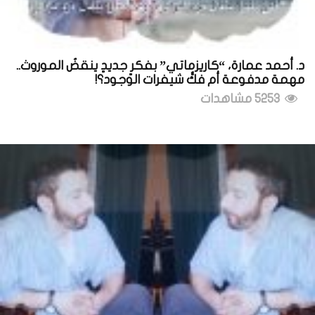
د. أحمد عمارة، “كاريزماتي” بفكرٍ جديدٍ ينقضُ الموروث..
مهمة مدفوعة أم فكُّ شيفرات الوجود؟!
5253 مشاهدات