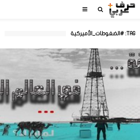
TAG: #الضغوطات_الأميركية