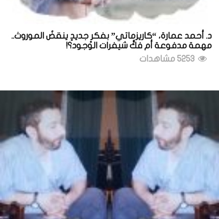
د. أحمد عمارة، “كاريزماتي” بفكرٍ جديدٍ ينقضُ الموروث..
مهمة مدفوعة أم فكُّ شيفرات الوجود؟!
5253 مشاهدات