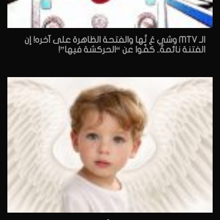
الـ MTV وشي عَ تُها والفتحة الظاهرة على آخره! إن
الفتنة نائمةٌ.. كفّوا عن “الحركشة فيها”!