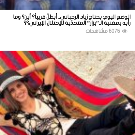
الوضع اليوم: يحتاج زياد الرحباني.. أيطلّ قريباً؟ أين؟ وما
رأيه بمغنية الـ”بزاز” المتحدّية للإحتلال الإيراني؟؟
5075 مشاهدات