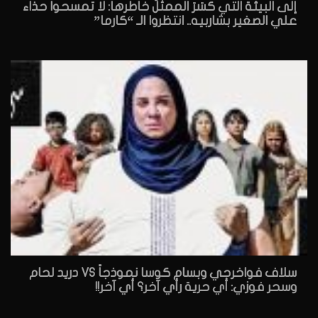
إلى البيئة التي كسَرَ الممثلُ خاطرها: لا تمسحوا حذاء
علي الصغير بشاربيه.. انتظروا الـ “كارما”
سلاف فواخرجي وبسام كوسا نموذجاً VS دريد لحام
وسحر فوزي: أي حرية رأي آخر؟ أي آخر!!