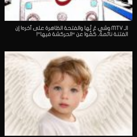
الـ MTV وشي عَ تُها والفتحة الظاهرة على آخره! إن
الفتنة نائمةٌ.. كفّوا عن “الحركشة فيها”!