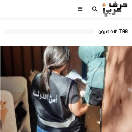
TAG: #حصرون