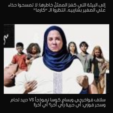
إلى البيئة التي كسَرَ الممثلُ خاطرها: لا تمسحوا حذاء
علي الصغير بشاربيه.. انتظروا الـ “كارما”
سلاف فواخرجي وبسام كوسا نموذجاً VS دريد لحام
وسحر فوزي: أي حرية رأي آخر؟ أي آخر!!