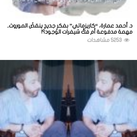
د. أحمد عمارة، “كاريزماتي” بفكرٍ جديدٍ ينقضُ الموروث..
مهمة مدفوعة أم فكُّ شيفرات الوجود؟!
5253 مشاهدات