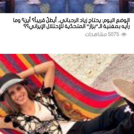
الوضع اليوم: يحتاج زياد الرحباني.. أيطلّ قريباً؟ أين؟ وما
رأيه بمغنية الـ”بزاز” المتحدّية للإحتلال الإيراني؟؟
5075 مشاهدات