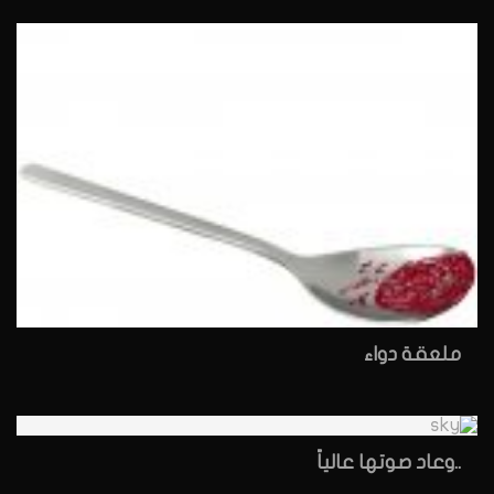
ملعقة دواء
..وعاد صوتها عالياً