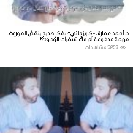
د. أحمد عمارة، “كاريزماتي” بفكرٍ جديدٍ ينقضُ الموروث..
مهمة مدفوعة أم فكُّ شيفرات الوجود؟!
5253 مشاهدات