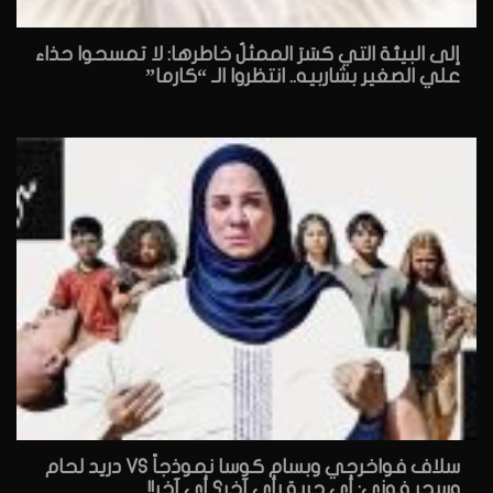
إلى البيئة التي كسَرَ الممثلُ خاطرها: لا تمسحوا حذاء
علي الصغير بشاربيه.. انتظروا الـ “كارما”
سلاف فواخرجي وبسام كوسا نموذجاً VS دريد لحام
وسحر فوزي: أي حرية رأي آخر؟ أي آخر!!