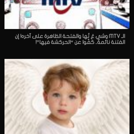
الـ MTV وشي عَ تُها والفتحة الظاهرة على آخره! إن
الفتنة نائمةٌ.. كفّوا عن “الحركشة فيها”!