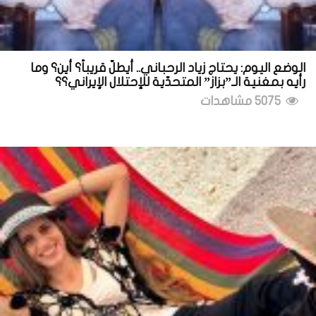
الوضع اليوم: يحتاج زياد الرحباني.. أيطلّ قريباً؟ أين؟ وما
رأيه بمغنية الـ”بزاز” المتحدّية للإحتلال الإيراني؟؟
5075 مشاهدات