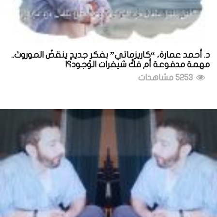
د. أحمد عمارة، “كاريزماتي” بفكرٍ جديدٍ ينقضُ الموروث..
مهمة مدفوعة أم فكُّ شيفرات الوجود؟!
5253 مشاهدات