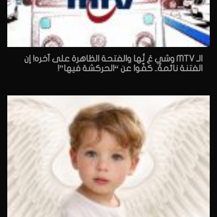
الـ MTV وشي عَ تُها والفتحة الظاهرة على آخره! إن
الفتنة نائمةٌ.. كفّوا عن “الحركشة فيها”!