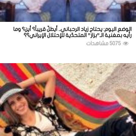
الوضع اليوم: يحتاج زياد الرحباني.. أيطلّ قريباً؟ أين؟ وما
رأيه بمغنية الـ”بزاز” المتحدّية للإحتلال الإيراني؟؟
5075 مشاهدات