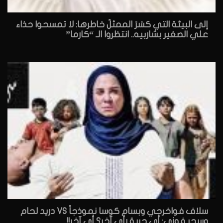
إلى البيئة التي كسَرَ الممثلُ خاطرها: لا تمسحوا حذاء
علي الصغير بشاربيه.. انتظروا الـ “كارما”
سلاف فواخرجي وبسام كوسا نموذجاً VS دريد لحام
وسحر فوزي: أي حرية رأي آخر؟ أي آخر!!