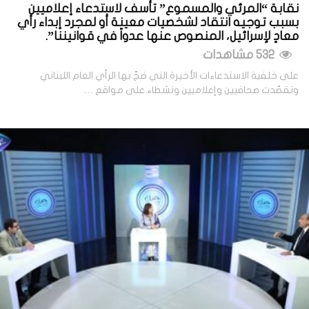
نقابة “المرئي والمسموع” تأسف لاستدعاء إعلاميين
بسبب توجيه انتقاد لشخصيات معينة أو لمجرد إبداء رأي
معادٍ لإسرائيل، المنصوص عنها عدواً في قوانيننا”.
532 مشاهدات
على خلفية الاستدعاءات الأخيرة التي ضجّ بها الرأي العام اللبناني
وتقصّدت صحافيين وإعلاميين ونشطاء على مواقع …