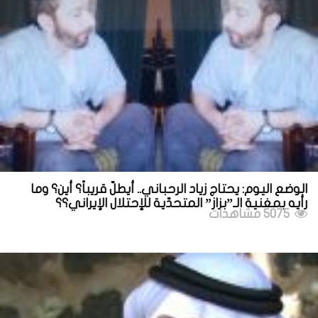
الوضع اليوم: يحتاج زياد الرحباني.. أيطلّ قريباً؟ أين؟ وما
رأيه بمغنية الـ”بزاز” المتحدّية للإحتلال الإيراني؟؟
5075 مشاهدات