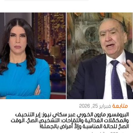
متابعة
فبراير 25, 2026
البروفسور مارون الخوري عبر سكاي نيوز: إبر التنحيف
والمكمّلات الغذائية واللقاحات: التشخيص الصحّ، الوقت
الصحّ للحالة المناسبة وإلاّ أمراض بالجملة!