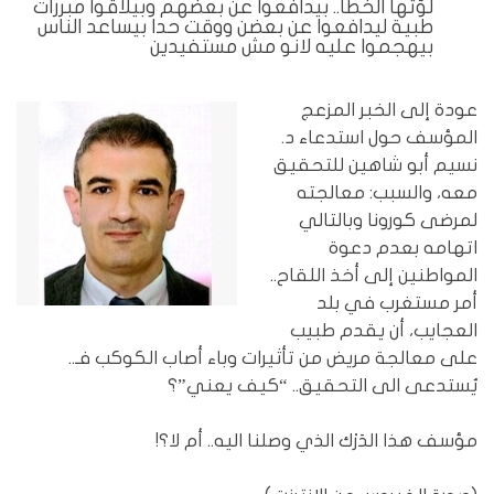
لوّثها الخطأ.. بيدافعوا عن بعضهم وبيلاقوا مبررات
طبية ليدافعوا عن بعضن ووقت حدا بيساعد الناس
بيهجموا عليه لانو مش مستفيدين
عودة إلى الخبر المزعج
المؤسف حول استدعاء د.
نسيم أبو شاهين للتحقيق
معه، والسبب: معالجته
لمرضى كورونا وبالتالي
اتهامه بعدم دعوة
المواطنين إلى أخذ اللقاح..
أمر مستغرب في بلد
العجايب، أن يقدم طبيب
على معالجة مريض من تأثيرات وباء أصاب الكوكب فـ..
يُستدعى الى التحقيق.. “كيف يعني”؟
مؤسف هذا الدَرْك الذي وصلنا اليه.. أم لا؟!