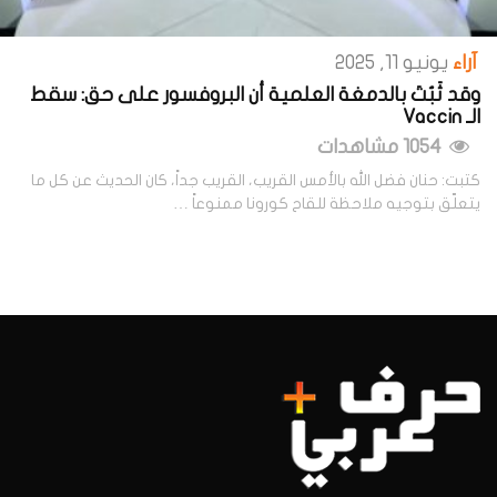
آراء
يونيو 11, 2025
وقد ثَبُتَ بالدمغة العلمية أن البروفسور على حق: سقط
الـ Vaccin
1054 مشاهدات
كتبت: حنان فضل الله بالأمس القريب، القريب جداً، كان الحديث عن كل ما
يتعلّق بتوجيه ملاحظة للقاح كورونا ممنوعاً …