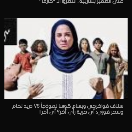
علي الصغير بشاربيه.. انتظروا الـ “كارما”
سلاف فواخرجي وبسام كوسا نموذجاً VS دريد لحام
وسحر فوزي: أي حرية رأي آخر؟ أي آخر!!