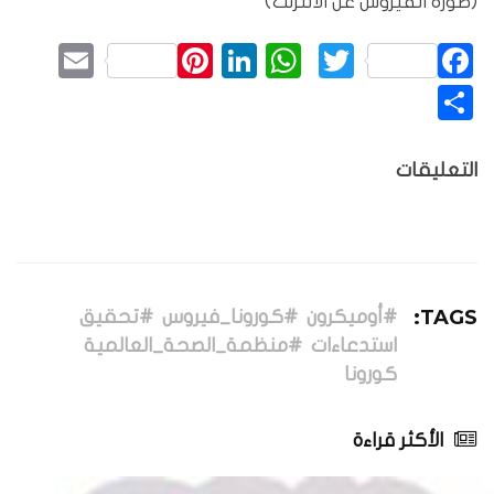
(صورة الفيروس عن الانترنت)
mail
Pinterest
LinkedIn
WhatsApp
Twitter
Facebook
نشر
التعليقات
TAGS:
#أوميكرون
#كورونا_فيروس
#تحقيق
استدعاءات
#منظمة_الصحة_العالمية
كورونا
الأكثر قراءة