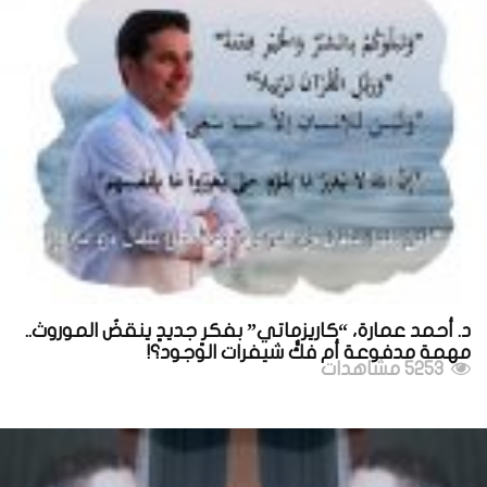
د. أحمد عمارة، “كاريزماتي” بفكرٍ جديدٍ ينقضُ الموروث..
مهمة مدفوعة أم فكُّ شيفرات الوجود؟!
5253 مشاهدات