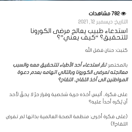
782 مشاهدات
التاريخ:
ديسمبر 12, 2021
استدعاء طبيب يعالج مرضى الكورونا
للتحقيق؟ “كيف يعني”؟
كتبت: حنان فضل الله
بالمختصر:
تمّ استدعاء أحد الأطباء للتحقيق معه والسبب
معالجته لمرضى الكورونا وبالتالي اتهامه بعدم دعوة
المواطنين الى أخذ اللقاح.. اللقاح؟
على فكرة.. أليس أخذه حرية شخصية وقرار حرّ لا يحقّ لأحد
أن يُكره أحداً عليه؟
(على فكرة أخرى: منظمة الصحة العالمية بذاتها لم تفرض
اللقاح!!)