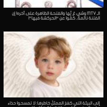
الـ MTV وشي عَ تُها والفتحة الظاهرة على آخره! إن
الفتنة نائمةٌ.. كفّوا عن “الحركشة فيها”!
إلى البيئة التي كسَرَ الممثلُ خاطرها: لا تمسحوا حذاء