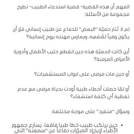
المهم أن هذه القضية- قضية استدعاء الطبيب- تطرح
مجموعة من الأسئلة:
لم لا تُثار حميّة “البعض” للدفاع عن طبيب إنساني قرّر أن
يكون وفياً لقَسَمِه، ويمارس مهنته بروح إنسانية؟
أين كانت الحميّة هذه حين انقطع حليب الأطفال وأدوية
الأمراض المزمنة؟
أو حين مات مرضى على ابواب المستشفيات؟
أو لمّا حصلت أخطاء طبية أودت بحياة مرضى مع عدم
تغطية أي كلفة استشفاء؟
وسؤال “منفرد” على موجة مختلفة:
حين يرتكب طبيب خطأً طبياً فاقعاً، يسارع جمهور
الأطباء لإيجاد المبرّرات دفاعاً عن “سمعته” التي