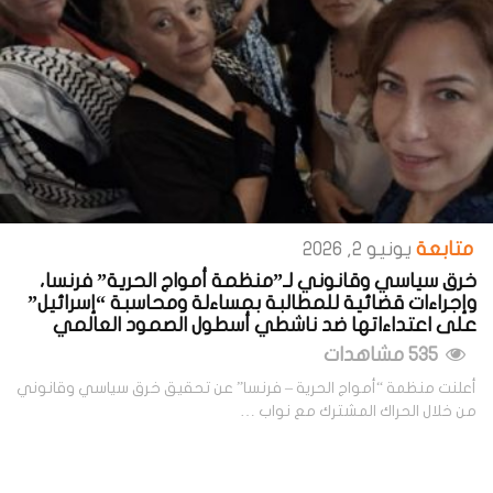
متابعة
يونيو 2, 2026
خرق سياسي وقانوني لـ”منظمة أمواج الحرية” فرنسا،
وإجراءات قضائية للمطالبة بمساءلة ومحاسبة “إسرائيل”
على اعتداءاتها ضد ناشطي أسطول الصمود العالمي
535 مشاهدات
أعلنت منظمة “أمواج الحرية – فرنسا” عن تحقيق خرق سياسي وقانوني
من خلال الحراك المشترك مع نواب …