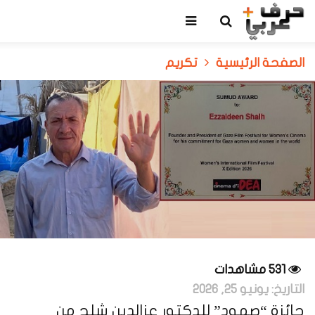
الصفحة الرئيسية
تكريم
531 مشاهدات
التاريخ:
يونيو 25, 2026
جائزة “صمود” للدكتور عزالدين شلح من