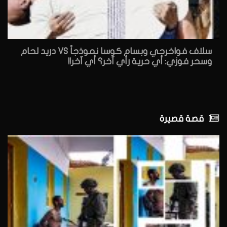
سلاف فواخرجي وبسام كوسا نموذجاً VS دريد لحام
وسحر فوزي: أي حرية رأي آخر؟ أي آخر!!
قصة قصيرة