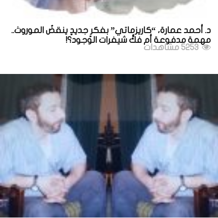
د. أحمد عمارة، “كاريزماتي” بفكرٍ جديدٍ ينقضُ الموروث..
مهمة مدفوعة أم فكُّ شيفرات الوجود؟!
5253 مشاهدات