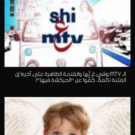
الـ MTV وشي عَ تُها والفتحة الظاهرة على آخره! إن
الفتنة نائمةٌ.. كفّوا عن “الحركشة فيها”!