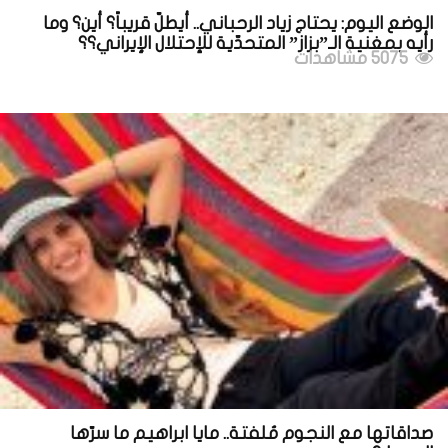
الوضع اليوم: يحتاج زياد الرحباني.. أيطلّ قريباً؟ أين؟ وما
رأيه بمغنية الـ”بزاز” المتحدّية للإحتلال الإيراني؟؟
5075 مشاهدات
صداقاتها مع النجوم مُلفتة.. مايا ابراهيم ما سرّها