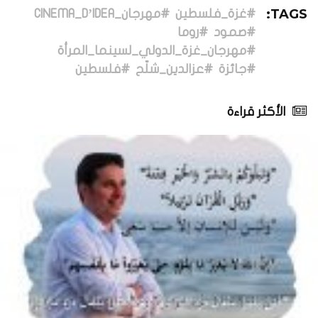
TAGS:
#غزة_فلسطين
#مهرجان_CINEMA_D’IDEA
#صمود
#روما
#مهرجان_غزة_الدولي_لسينما_المرأة
#جائزة
#عزالدين_شلّح
#فلسطين
الأكثر قراءة