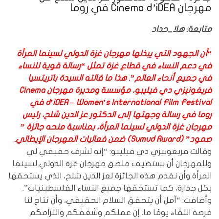
مهرجان Cinema d’iDEA في روما
متابعة: هلا_حداد
“أن الجهود التي يبذلها مهرجان غزة الدولي لسينما المرأة
في دعم النساء في قطاع غزة تمثل “رسالة قوية للنساء
في جميع أنحاء العالم”. هذا ما قالته السيدة باتريتسيا
فريغونيزي دي فيليبو، مؤسسة ومديرة مهرجان Cinema
d’iDEA – Women’s International Film Festival في
روما
في
رسالة وجهتها إلى الدكتور عز الدين شلح، رئيس
مهرجان غزة الدولي لسينما المرأة، بمناسبة منحه جائزة ”
صمود” (Sumud Award) ضمن فعاليات المهرجان الإيطالي.
وقالت فريغونيزي دي فيليبو: “إنه لشرف حقيقي لي
وللمهرجان أن نستضيف ملصق مهرجان غزة الدولي لسينما
المرأة وأن نقدم هذه الجائزة لعز الدين شلح، الذي يستحقها
بكل جدارة، كما تستحقها جميع النساء الفلسطينيات”.
وأضافت: “آمل أن يتحقق السلام الحقيقي، وأن تتاح لنا
فرصة اللقاء يومًا ما. إن عملكم وشغفكم والتزامكم