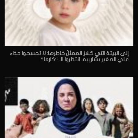
إلى البيئة التي كسَرَ الممثلُ خاطرها: لا تمسحوا حذاء
علي الصغير بشاربيه.. انتظروا الـ “كارما”