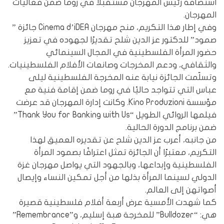
استضافة رئيس المهرجان مستقبلًا في روما ضمن فعاليات
المهرجان.
وفي إطار هذا التكريم، منح مهرجان Cinema d’iDEA جائزة ”
صمود” للدكتور عز الدين شلح تقديرًا لجهوده في تعزيز
حضور المرأة الفلسطينية في المجال السينمائي
والثقافي، ودعم المخرجات وصانعات الأفلام الفلسطينيات.
وتسلّمت الجائزة نيابة عنه المخرجة الفلسطينية ليلى
عباس التي تتواجد حاليًا في روما ضمن إقامة فنية مع
مؤسسة Kino Produzioni. وكانت إدارة المهرجان قد عرضت
فيلمها الروائي الطويل “Thank You for Banking with Us”
ضمن برنامج الدورة الحالية.
من جانبه، أعرب عز الدين شلح عن تقديره العميق لهذا
التكريم، معتبرًا أن الجائزة تمثل اعترافًا بصمود المرأة
الفلسطينية وإبداعها، وبالجهود التي يواصل مهرجان غزة
الدولي لسينما المرأة بذلها من أجل تمكين النساء وإيصال
أصواتهن إلى العالم.
كما شهدت الأمسية عرض أربعة أفلام فلسطينية قصيرة
هي: “Bulldozer” للمخرجة هبة إسليم، و”Remembrance”