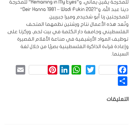
للمخرجة يقين يماني، و”Remaining in My Eyes” للمخرجة
دينا عبد الله، و”Deir Hanna 1981 – Wadi Fukin 2021”
للمخرجتين رنا أبو شخيدم وميرا جبريين.
وتُعد هذه الأعمال نتاج ورشتين نظمهما المتحف
الفلسطيني وجامعة دار الكلمة في بيت لحم، وركزتا على
توظيف المواد الأرشيفية في صناعة الأفلام القصيرة
وإعادة قراءة الذاكرة الفلسطينية بصريًا من خلال لغة
السينما.
mail
Pinterest
LinkedIn
WhatsApp
Twitter
Facebook
نشر
التعليقات