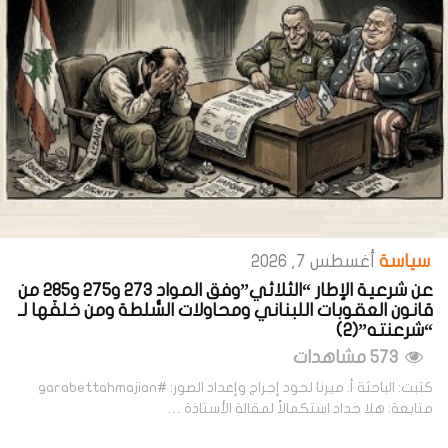
سياسة
أغسطس 7, 2026
عن شرعية الإطار “الثلاثي”وفق المواد 273 و275 و285 من
قانون العقوبات اللبناني ومحاولات السُّلطة ومن خلفَها لـ
“شرعنته”(2)
573 مشاهدات
كتبت: الباحثة أ. ميرنا لحود إجراج وإعداد الصور: #garabettahmajian
متابعة: هلا حداد استكمالاً لمقالة الأستاذة …