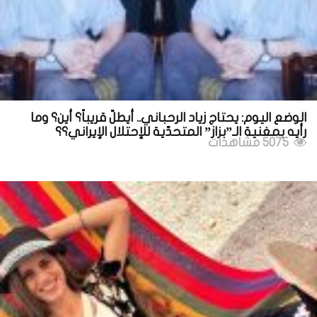
الوضع اليوم: يحتاج زياد الرحباني.. أيطلّ قريباً؟ أين؟ وما
رأيه بمغنية الـ”بزاز” المتحدّية للإحتلال الإيراني؟؟
5075 مشاهدات