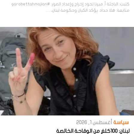
كتبت: الباحثة أ. ميرنا لحود إخراج وإعداد الصور: #garabettahmajian
متابعة: هلا حداد يؤكد الكيان وحكومة لبنان، …
سياسة
أغسطس 1, 2026
لبنان: 100كلغ من الوقاحة الخالصة