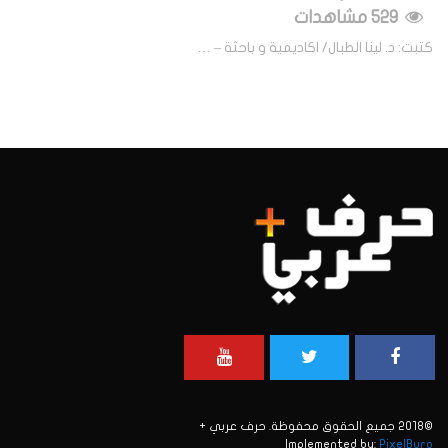
529 مشاهدات
كتبت: د. لينا الطبال/ اكاديمية و باحثة – …
©2018 جميع الحقوق محفوظة. حرف عربي +
Implemented by:
PixelBuro