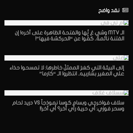
نقد واضح
الـ MTV وشي عَ تُها والفتحة الظاهرة على آخره! إن
الفتنة نائمةٌ.. كفّوا عن “الحركشة فيها”!
إلى البيئة التي كسَرَ الممثلُ خاطرها: لا تمسحوا حذاء
علي الصغير بشاربيه.. انتظروا الـ “كارما”
سلاف فواخرجي وبسام كوسا نموذجاً VS دريد لحام
وسحر فوزي: أي حرية رأي آخر؟ أي آخر!!