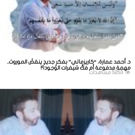
د. أحمد عمارة، “كاريزماتي” بفكرٍ جديدٍ ينقضُ الموروث..
مهمة مدفوعة أم فكُّ شيفرات الوجود؟!
5253 مشاهدات