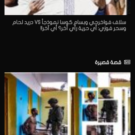
سلاف فواخرجي وبسام كوسا نموذجاً VS دريد لحام
وسحر فوزي: أي حرية رأي آخر؟ أي آخر!!
قصة قصيرة