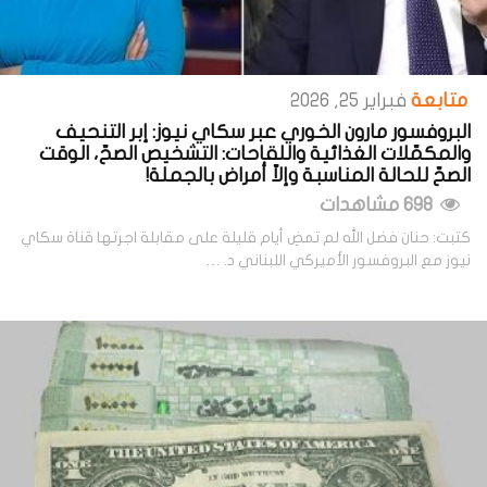
متابعة
فبراير 25, 2026
البروفسور مارون الخوري عبر سكاي نيوز: إبر التنحيف
والمكمّلات الغذائية واللقاحات: التشخيص الصحّ، الوقت
الصحّ للحالة المناسبة وإلاّ أمراض بالجملة!
698 مشاهدات
كتبت: حنان فضل الله لم تمضِ أيام قليلة على مقابلة اجرتها قناة سكاي
نيوز مع البروفسور الأميركي اللبناني د. …