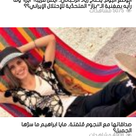
الوضع اليوم: يحتاج زياد الرحباني.. أيطلّ قريباً؟ أين؟ وما
رأيه بمغنية الـ”بزاز” المتحدّية للإحتلال الإيراني؟؟
5075 مشاهدات
صداقاتها مع النجوم مُلفتة.. مايا ابراهيم ما سرّها
الجميل؟
4908 مشاهدات