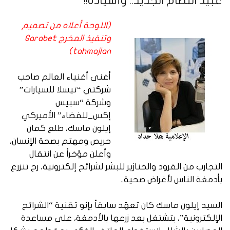
عبيدُ النظام الجديد.. وأسياده!!
(اللوحة أعلاه من تصميم
وتنفيذ المخرج Garabet
tahmajian)
أغنى أغنياء العالم صاحب
شركتي “تيسلا للسيارات”
وشركة “سبيس
إكس_للفضاء” الأميركي
إيلون ماسك، طلع كمان
حريص ومهتم بصحة الإنسان،
وأعلن مؤخراً عن انتقال
التجارب من القرود والخنازير للبشر لشرائح إلكترونية، رح تنزرع
بأدمغة الناس لأغراض صحية..
السيد إيلون ماسك كان تعهّد سابقاً بإنو تقنية “الشرائح
الإلكترونية”، بتشتغل بعد زرعها بالأدمغة، على مساعدة