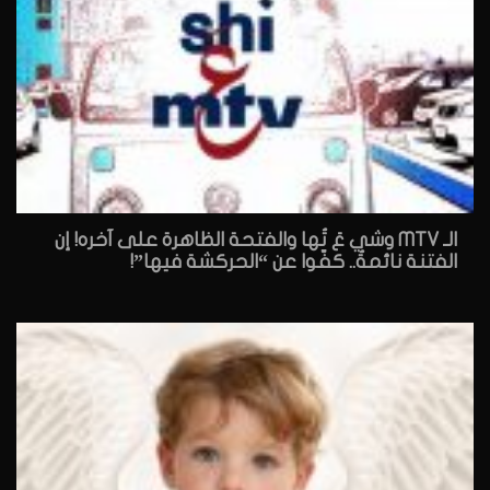
الـ MTV وشي عَ تُها والفتحة الظاهرة على آخره! إن
الفتنة نائمةٌ.. كفّوا عن “الحركشة فيها”!