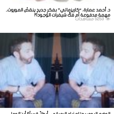
د. أحمد عمارة، “كاريزماتي” بفكرٍ جديدٍ ينقضُ الموروث..
مهمة مدفوعة أم فكُّ شيفرات الوجود؟!
5253 مشاهدات