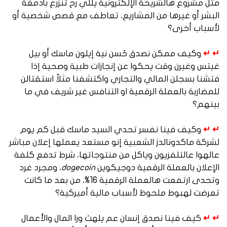
مثل مشروع هالشريحة الإلكترونية يللي رح تنزرع بأدمغة
البشر أو غيرها من المشاريع، تعاطف مع قصص شخصية أو
لأسباب أخرى؟
↵ ↵
وكيف ممكن نصدق حُسن نية إيلون ماسك أو بيل
غيتس وغيرن وقت يحكوا عن إنجازات طبية وصحية إذا
فتشنا بسجلن المالي والتجاري واكتشفنا مثلاً استقتالن
للمضاربة بالعملة الرقمية او التنافس غير شريف في ما
بينهم؟
↵ ↵
وكيف فينا نفسر تحدي السيد ماسك قبل كم يوم
لشركة ماكدونالدز الشعبية إنو مستعد يعملها إعلان مباشر
عالهوا عالتلفزيون وياكل من منتوجاتها، شرط تدفع كلفة
الإعلان بالعملة الرقمية دوجيكوين
dogecoin
، ومجرد غرد
وتحدى ارتفعت هالعملة الرقمية 16%، من بعد ما كانت
تعرضت لهبوط ملحوظ لأسباب مالية أميركية؟
↵ ↵
كيف فينا نصدق إنسان عم يلهث ورا المال والأعمال