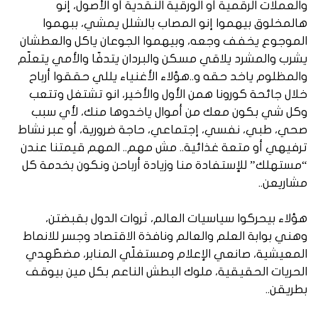
والعملات الرقمية أو الورقية النقدية أو الأصول، إنو
هالمخلوق بيهموا إنو المصاب بالشلل يمشي، ببهموا
الموجوع يخفف وجعه، وبيهموا الجوعان ياكل والعطشان
يشرب والمشرد يلاقي مسكن والبردان يتدفّا والأمي يتعلّم
والمظلوم ياخد حقه و..هؤلاء الأغنياء يللي حققوا أرباح
خلال جائحة كورونا همن الأول والأخير، انو تشتغل وتتعب
وكل شي بكون معك من أموال ياخدوها منك، لأي سبب
صحي، طبي، نفسي، إجتماعي، حاجة ضرورية، أو عبر نشاط
ترفيهي أو متعة غذائية.. مش مهم.. المهم قيمتنا عندن
“مستهلك” للإستفادة منا وزيادة أرباحن ونكون بخدمة كل
مشاريعن..
هؤلاء بيحركوا سياسيات العالم، ثروات الدول بقبضتن،
وهني بوابة العلم والعالم ونافذة الاقتصاد وجسر للانماط
المعيشية، صانعي الإعلام ومستغلّي المنابر، مضطّهِدي
الحريات الحقيقية، ملوك البطش الناعم بكل مين بيوقف
بطريقن..