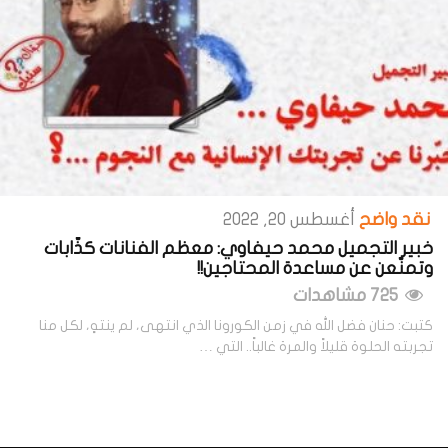
نقد واضح
أغسطس 20, 2022
خبير التجميل محمد حيفاوي: معظم الفنانات كذّابات
وتمنّعن عن مساعدة المحتاجين!!
725 مشاهدات
كتبت: حنان فضل الله في زمن الكورونا الذي انتهى، لم ينتهٍ، لكل منا
تجربته الحلوة قليلاً والمرة غالباً.. التي …