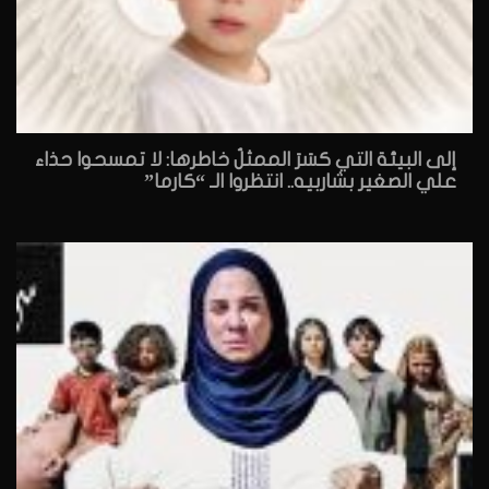
إلى البيئة التي كسَرَ الممثلُ خاطرها: لا تمسحوا حذاء
علي الصغير بشاربيه.. انتظروا الـ “كارما”