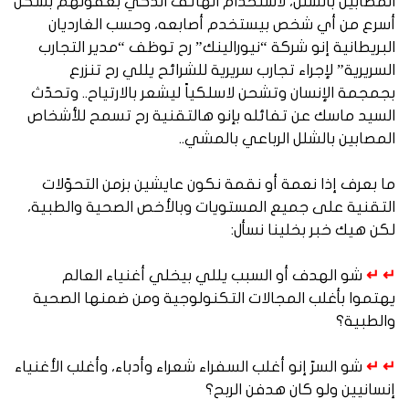
المصابين بالشلل، لاستخدام الهاتف الذكي بعقولهم بشكل
أسرع من أي شخص بيستخدم أصابعه، وحسب الغارديان
البريطانية إنو شركة “نيورالينك” رح توظف “مدير التجارب
السريرية” لإجراء تجارب سريرية للشرائح يللي رح تنزرع
بجمجمة الإنسان وتشحن لاسلكياً ليشعر بالارتياح.. وتحدّث
السيد ماسك عن تفائله بإنو هالتقنية رح تسمح للأشخاص
المصابين بالشلل الرباعي بالمشي..
ما بعرف إذا نعمة أو نقمة نكون عايشين بزمن التحوّلات
التقنية على جميع المستويات وبالأخص الصحية والطبية،
لكن هيك خبر بخلينا نسأل:
↵ ↵
شو الهدف أو السبب يللي بيخلي أغنياء العالم
يهتموا بأغلب المجالات التكنولوجية ومن ضمنها الصحية
والطبية؟
↵ ↵
شو السرّ إنو أغلب السفراء شعراء وأدباء، وأغلب الأغنياء
إنسانيين ولو كان هدفن الربح؟