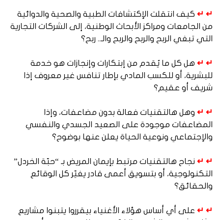
↵ ↵
كيف انتقلت الإكتشافات الطبية والصحية والدوائية
من الجامعات ومراكز الأبحاث الوطنية، إلى الشركات التجارية
التي تبغي الربح والربح والربح والـ.. ربح؟
↵ ↵
هل كل ما يُقدم من إبتكارات وإنجازات هو خدمة
للبشرية، أو للكسب المادي بإطار تنافس غير معروف إذا
شريف أو عقيم؟
↵ ↵
وهل هالتقنيات فعالة بدون مضاعفات، وإذا
المضاعفات موجودة على الصعيد الجسدي والنفسي
والإجتماعي ونوعية الحياة يعلن عنها بوضوح؟
↵ ↵
نجاح هالتقنيات مرتبط بإيمان المريض بـ “حبّة الخردل”
التكنولوجية، أو بتسويق أعمى قادر يغيّر كل الوقائع
والحقائق؟
↵ ↵
على أي أساس هؤلاء الأغنياء بيقرروا يتبنوا مشاريع