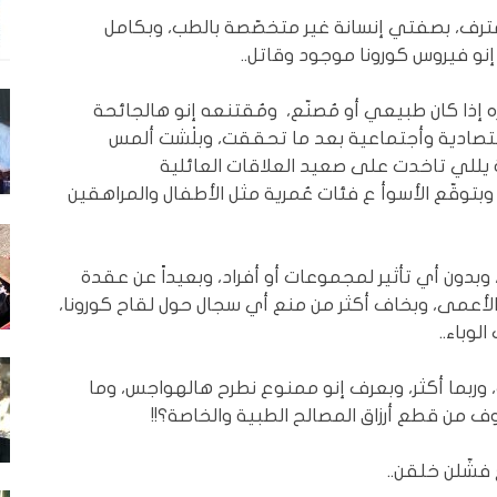
ُ وأعترف، بصفتي إنسانة غير متخصّصة بالطب، وبكامل
إنو فيروس كورونا موجود وقاتل..
ه إذا كان طبيعي أو مُصنّع، ومُقتنعه إنو هالجائحة
تصادية وأجتماعية بعد ما تحققت، وبلْشت ألمس
ية يللي تاخدت على صعيد العلاقات العائلية
وبتوقّع الأسوأ ع فئات عُمرية مثل الأطفال والمراهقين
بدون أي تأثير لمجموعات أو أفراد، وبعيداً عن عقدة
الأعمى، وبخاف أكثر من منع أي سجال حول لقاح كورونا،
وباء..
 وربما أكثر، وبعرف إنو ممنوع نطرح هالهواجس، وما
من قطع أرزاق المصالح الطبية والخاصة؟!!
فشّلن خلقن..