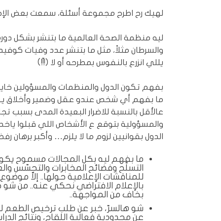
لهيك رح اطرح مجموعة أسئلة، سمعت بعض الإجابا
ليه منظمة الصحة العالمية ما بتنشر بشكل دوري
يللي انزرع بالنفوس بمطرحه أو لا (!!ّ!)
بفهم تكون الدول والمنظمات والمسؤولين خايفين
ما بفهم أي شخص عندو عقل وضمير وأخلاق يقبل ي
عالأقل بالنسبة للاضرار البعيدة المدى بسبب تجا
والمسؤولية بتوقع ع الأشخاص اللي قبلوا ياخدو
الدول بقوانيين لزوم ما لا يلزم… وأكبر برهان رفض
ما بفهم ليه بكل المجالات مسموح يكون
التسلّح وفضائح المخابرات والتجسّس وال
للمناقشات الإعلامية حولها.. إلاّ موضوع 
بالإعلام الافتراضي نحكي عنه.. من شو 
بخاف من المواجهة..
شو هالسرّ، خبر عن طلب ترخيص الطعم للأ