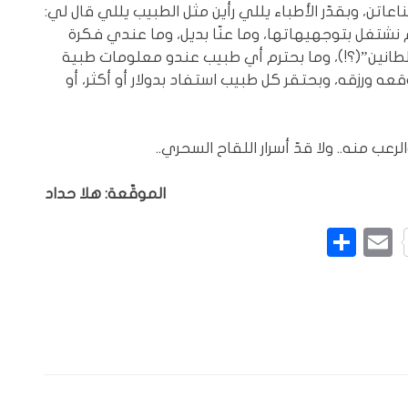
اتن، وبقدّر الأطباء يللي رأين مثل الطبيب يللي قال لي:
نشتغل بتوجهيهاتها، وما عنّا بديل، وما عندي فكرة
بيّين انن كانوا غلطانين”(؟!)، وما بحترم أي طبيب عندو معلومات طبية
ه ورزقه، وبحتقر كل طبيب استفاد بدولار أو أكثر، أو
ب منه.. ولا قدّ أسرار اللقاح السحري..
الموقّعة: هلا حداد
L
Pinte
Email
نشر