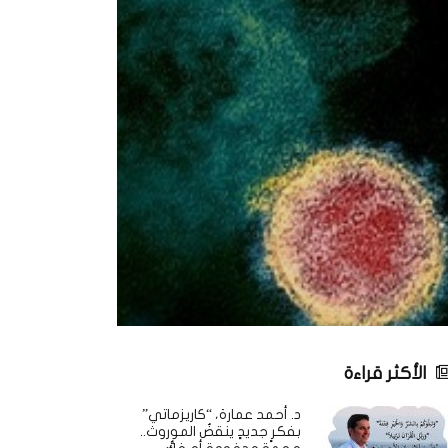
الأكثر قراءة
د. أحمد عمارة، “كاريزماتي”
بفكرٍ جديدٍ ينقضُ الموروث..