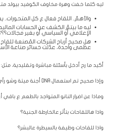
ليه كلما خفت وهرة مخاوف الكوفيد بيولد متح
والأهمّ.. اللقاح فعال ع كل المتحورات.. ي
ليه ما بيتمّ الكشف عن الحسابات الماليه 
الإعلامي أو السياسي أو بغير مجالات؟؟؟
هل صحيح أرباح الشركات المُصنعة للقاح
عظمى واحدة، عدّلت خسائر صناعة الأسل
أكيد ما رح أدخل بأسئلة مباشرة وتقليدية، مثل
وإذا صحيح تم استعمال DNA أجنة ميتة وشو رأي الدين بالموضوع؟
وماذا عن اضرار النانو المتواجد بالطعم ع باقي
واذا هاللقاحات بتأثر عالخارطة الجنية؟
واذا للقاحات وظيفة بالسيطرة عالبشر؟