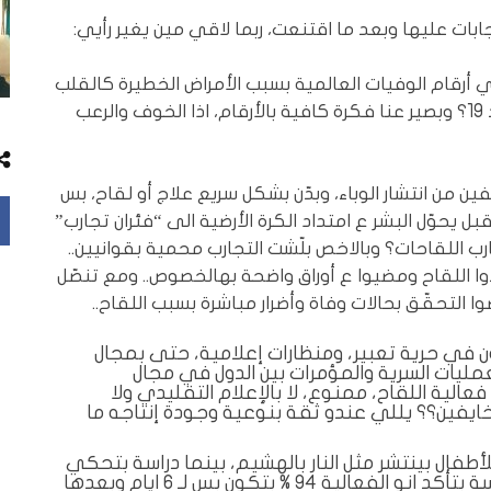
ت عليها وبعد ما اقتنعت، ربما لاقي مين يغير رأيي:
 أرقام الوفيات العالمية بسبب الأمراض الخطيرة كالقلب
والسرطان مثلاً، مثل ما بتنشر عدد وفيات كوفيد 19؟ وبصير عنا فكرة كافية بالأرقام، اذا الخوف والرعب
 من انتشار الوباء، وبدّن بشكل سريع علاج أو لقاح، بس
حوّل البشر ع امتداد الكرة الأرضية الى “فئران تجارب”
رب اللقاحات؟ وبالاخص بلّشت التجارب محمية بقوانيين..
ا اللقاح ومضيوا ع أوراق واضحة بهالخصوص.. ومع تنصّل
وا التحقّق بحالات وفاة وأضرار مباشرة بسبب اللقاح..
 في حرية تعبير، ومنظارات إعلامية، حتى بمجال
عمليات السرية والمؤمرات بين الدول في مجال
فعالية اللقاح، ممنوع، لا بالإعلام التقليدي ولا
خايفين؟؟ يللي عندو ثقة بنوعية وجودة إنتاجه ما
طفال بينتشر مثل النار بالهشيم، بينما دراسة بتحكي
عن محدودية فعالية اللقاح، ونتائج الدراسة بتأكد انو الفعالية 94 % بتكون بس لـ 6 ايام وبعدها