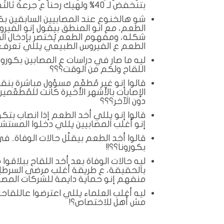
بتنخفض لـ 40% ولهيك رحنا ع جرعة ثالثة، بتمرق مرور الكرام..
الطعم، مع انو المنطق بيقول إنو الفي
شكله، ومفهوم الطعم يُختصر بإدخال ال
الطعم ع الفيروس الطبيعي يللي تعرف
ليه ما صار في دراسات ع المصابين بكورونا
اللقاح ولكم من الوقت؟؟؟
قالوا إنو غير مُطعّم مسؤول مباشرة بنقل 
الإصابات بالأشهر الأخيرة كانت للمُطع
دون الآخر؟؟؟
قالوا إنو يللي أخد الطعم إذا انصاب بتكو
إنو أغلب المصابيين يللي دخلوا المستشفي
قالوا أخد الطعم بيقلّل حالات الوفاة.
بكورونا؟؟!!
ليه حالات الوفاة بعد أخد اللقاح ببلاقو
بالحقيقة، ع طريقة أغلب مرضى السرطان 
منفهم إنو حماية دايمة للشركات المصنّ
ليه أغلب العلماء يللي اعترضوا عاللقاحات
مش أهل للاختصاص؟!