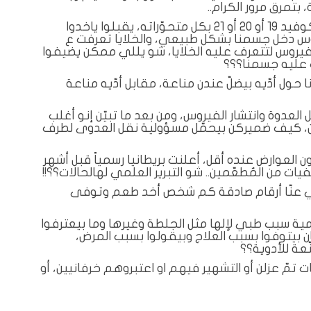
شو هالخنوع عند المصابيين السابقين بكوفيد 19 أو 20 أو 21 بكل متحوّراته، يقبلوا ياخدوا
روس دخل جسمنا بشكل طبيعي، والخلايا تعرفت ع
فيروس لتتعرف عليه الخلايا، شو يللي ممكن يضيفوا
 عليه جسمنا؟؟؟
 حول أدّيه بيضلّ عندن مناعة، مقابل أدّيه مناعة
العدوة وانتشار الفيروس، ومن بعد ما تبيّن إنو أغلب
ّمين، كيف ضميركن بيحمّل مسؤولية نقل العدوى لطرف
ن العوارض عنده أقل، أعلنت بريطانيا رسمياً قبل أشهر
ات من المُطعّمين.. شو التبرير العلمي لهالحالات؟؟!!
. في عنّا أرقام صادقة كم شخص أخد طعم وتوفى
ا مية سبب طبي لإلها مثل الجلطة وغيرها وما بيعترفوا
بيتوفوا بسبب العلاج وبيقولوا بسبب المرض،
عة للأدوية؟؟
 تمّ عزلن أو التشهير فيهم او اعتبروهم خرفانيين، أو