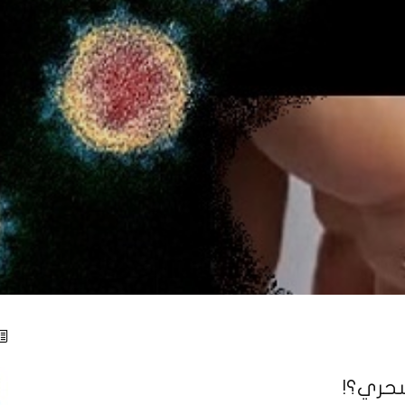
لسحري؟!