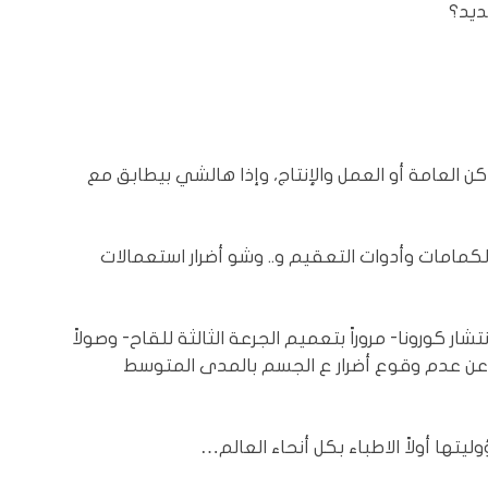
ديد؟
اكن العامة أو العمل والإنتاج، وإذا هالشي بيطابق مع
خلفيات التجارية المباشرة لكورونا بـ pcr والكمامات وأدوات التعقيم و.. وشو أضرار استعمالات
ر كورونا- مروراً بتعميم الجرعة الثالثة للقاح- وصولاً
 عن عدم وقوع أضرار ع الجسم بالمدى المتوسط
تها أولاً الاطباء بكل أنحاء العالم…