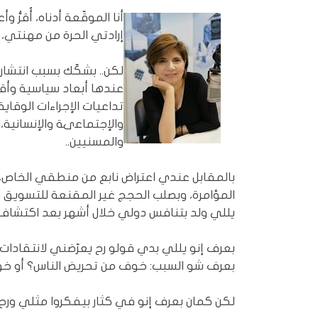
أنا الموقّعة أدناه، أُقرّ
إرادتي الحرة من مهنتي، 
لكن.. بشكّك بسبب انتشار
عندها أبعاد سياسية وأق
تداعيات الإجراءات الوقا
والإجتماعىة والإنسانية، 
والمسنيين..
بالمقابل عندي اعتراض نابع من منطقي الخاص، و
المؤامرة، وبصلب الحجج غير المقنعة للتسويق 
يللي ولد بتنافس دولي خلال أشهر بعد اكتشاف ال
بعرف إنو يللي بدي قولو رح يعرّضني لانتقادات،
بعرف شو السبب: خوف من تحريض الناس؟ أو خوف 
لكن كمان بعرف إنو في كثار بيفكروا مثلي ورح 