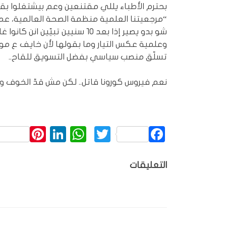
بحترم الأطباء يللي مقتنعين وعم بيشتغلوا بقناع
“مرجعيتنا العلمية منظمة الصحة العالمية، عم 
شو بدو يصير إذا بعد ١٠ سنيين ت
وعلمية عكس التيار وما بقولها لأن خايف ع موقع
تسلّق منصب سياسي بفضل التسويق للقاح..
نعم فيروس كورونا قاتل.. لكن مش قدّ الخوف والرع
rest
inkedIn
WhatsApp
Twitter
Facebook
التعليقات