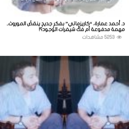
د. أحمد عمارة، “كاريزماتي” بفكرٍ جديدٍ ينقضُ الموروث..
مهمة مدفوعة أم فكُّ شيفرات الوجود؟!
5253 مشاهدات