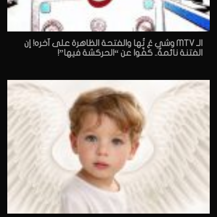
الـ MTV وشي عَ تُها والفتحة الظاهرة على آخره! إن
الفتنة نائمةٌ.. كفّوا عن “الحركشة فيها”!