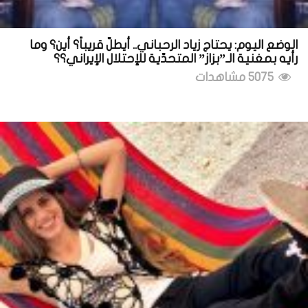
الوضع اليوم: يحتاج زياد الرحباني.. أيطلّ قريباً؟ أين؟ وما
رأيه بمغنية الـ”بزاز” المتحدّية للإحتلال الإيراني؟؟
5075 مشاهدات