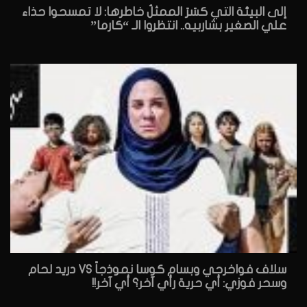
إلى البيئة التي كسَرَ الممثلُ خاطرها: لا تمسحوا حذاء
علي الصغير بشاربيه.. انتظروا الـ “كارما”
سلاف فواخرجي وبسام كوسا نموذجاً VS دريد لحام
وسحر فوزي: أي حرية رأي آخر؟ أي آخر!!