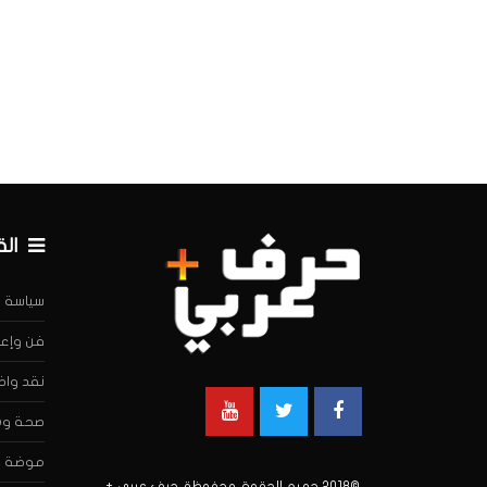
ال
سياسة
فن وإعل
نقد واض
صحة وه
موضة
©2018 جميع الحقوق محفوظة. حرف عربي +