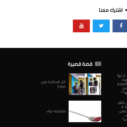
اشترك معنا
قصة قصيرة
ي عَ تُها
هرة
كل الحكاية في
الفتنة
صورة
 عن
ا”!
 كسَرَ
 لا
 علي
ملعقة دواء
..
ما”