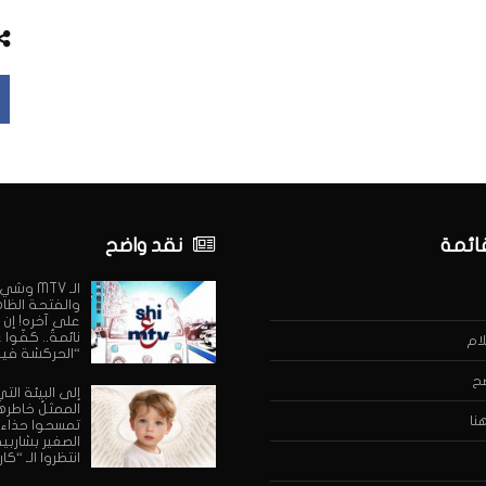
قائمة
نقد واضح
الـ MTV وش
والفتحة الظا
على آخره! إن 
نائمةٌ.. كفّوا
ام
“الحركشة فيه
ح
إلى البيئة التي
الممثلُ خاطرها:
نا
تمسحوا حذاء
الصغير بشاربيه
انتظروا الـ “كار