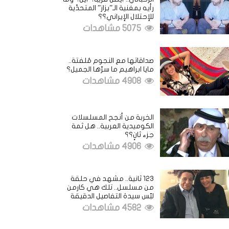
رأيه بمغنية الـ”بزاز” المتحدّية
للإحتلال الإيراني؟؟
5075 مشاهدات
صداقاتها مع النجوم مُلفتة..
مايا ابراهيم ما سرّها الجميل؟
4908 مشاهدات
الخربة من أنجح المسلسلات
الكوميدية العربية.. هل ثمة
جزء ثانٍ؟؟
4906 مشاهدات
123 ثانية.. مشهد في حلقة
من مسلسل.. تلك هي كارمن
لبّس سيدة التفاصيل الدقيقة
4582 مشاهدات