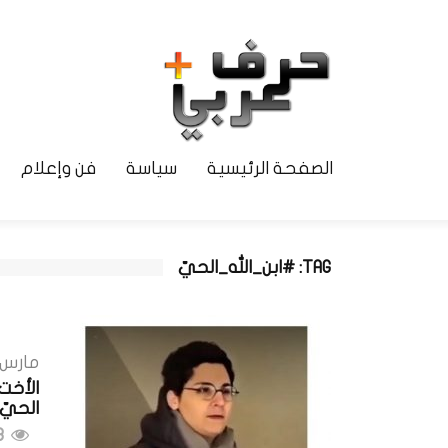
الصفحة الرئيسية
سياسة
فن وإعلام
TAG: #ابن_الله_الحيّ
مارس 13, 024
الأخت 
الحيّ، 
678 مشاهدات