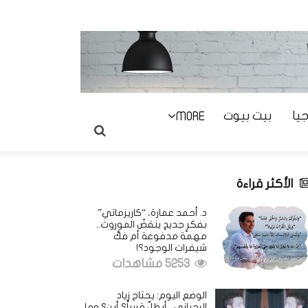
يا
بيت بيوت
MORE
الأكثر قراءة
د. أحمد عمارة، “كاريزماتي”
بفكرٍ جديدٍ ينقضُ الموروث..
مهمة مدفوعة أم فكُّ
شيفرات الوجود؟!
5253 مشاهدات
الوضع اليوم: يحتاج زياد
الرحباني.. أيطلّ قريباً؟ أين؟ وما