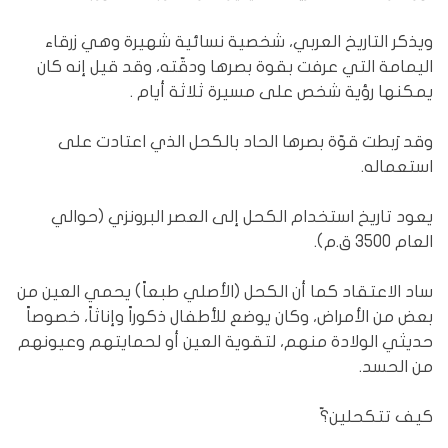
ويذكر التاريخ العربي، شخصية نسائية شهيرة وهي زرقاء
اليمامة التي عرفت بقوة بصرها ودقّته، وقد قيل إنه كان
يمكنها رؤية شخص على مسيرة ثلاثة أيام .
وقد رَبطت قوّة بصرها الحاد بالكحل الذي اعتادت على
استعماله.
يعود تاريخ استخدام الكحل إلى العصر البرونزي (حوالي
العام 3500 ق.م).
ساد الاعتقاد كما أن الكحل (الأصلي طبعاً) يحمي العين من
بعض من الأمراض، وكان يوضع للأطفال ذكوراً وإناثاً، خصوصاً
حديثي الولادة منهم، لتقوية العين أو لحمايتهم وعيونهم
من الحسد.
كيف تتكحلين؟ّ