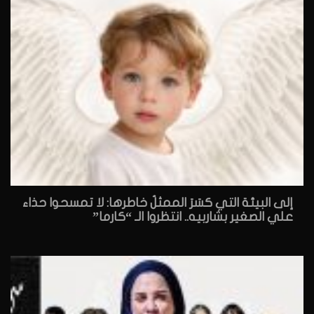
إلى البيئة التي كسَرَ الممثلُ خاطرها: لا تمسحوا حذاء
علي الصغير بشاربيه.. انتظروا الـ “كارما”