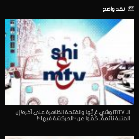
نقد واضح
الـ MTV وشي عَ تُها والفتحة الظاهرة على آخره! إن
الفتنة نائمةٌ.. كفّوا عن “الحركشة فيها”!