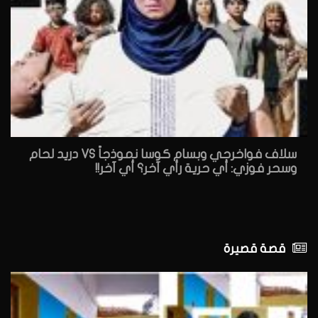
سلاف فواخرجي وبسام كوسا نموذجاً VS دريد لحام
وسحر فوزي: أي حرية رأي آخر؟ أي آخر!!
قصة قصيرة