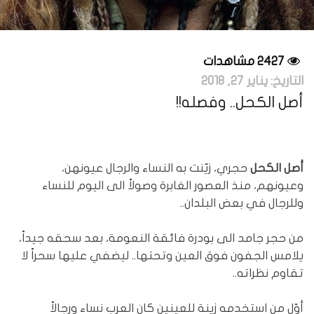
2427 مشاهدات
التاريخ:
يناير 27, 2018
أصل الكحل.. وفصله!!
أصل الكحل
حجري، زيّنت به النساء والرجال عيونهن،
وعيونهم، منذ العصور الغابرة وصولاً الى اليوم للنساء
وللرجال في بعض البلدان..
من حجر جامد الى بودرة فائقة النعومة، بعد سحقه جيداً،
يلامس الجفون فوق العين وتحتها.. ليضفي عليها سحراً لا
تقاوم نظراته..
أوّل من استخدمه زينة للعينين كان العرب نساء ورجالاً