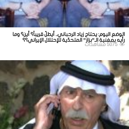
الوضع اليوم: يحتاج زياد الرحباني.. أيطلّ قريباً؟ أين؟ وما
رأيه بمغنية الـ”بزاز” المتحدّية للإحتلال الإيراني؟؟
5075 مشاهدات