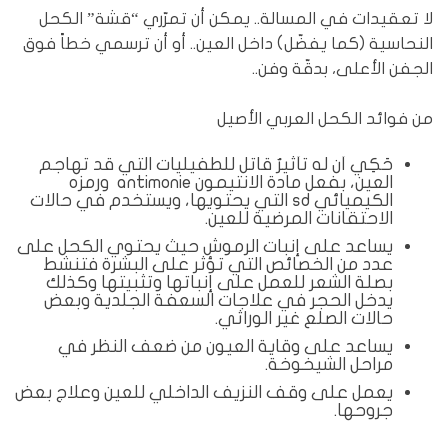
لا تعقيدات في المسالة.. يمكن أن تمرّري “قشة” الكحل
النحاسية (كما يفضّل) داخل العين.. أو أن ترسمي خطاً فوق
الجفن الأعلى، بدقّة وفن..
من فوائد الكحل العربي الأصيل
حَكِي أن له تأثيرٌ قاتل للطفيليات التي قد تهاجم
العين، بفعل مادة الانتيمون antimonie ورمزه
الكيميائي sd التي يحتويها، ويستخدم في حالات
الاحتقانات المرضية للعين.
يساعد على إنبات الرموش حيث يحتوي الكحل على
عدد من الخصائص التي تؤثر على البشرة فتنشط
بصلة الشعر للعمل على إنباتها وتثبيتها وكذلك
يدخل الحجر في علاجات السعفة الجلدية وبعض
حالات الصلع غير الوراثي.
يساعد على وقاية العيون من ضعف النظر في
مراحل الشيخوخة.
يعمل على وقف النزيف الداخلي للعين وعلاج بعض
جروحها.