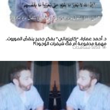
د. أحمد عمارة، “كاريزماتي” بفكرٍ جديدٍ ينقضُ الموروث..
مهمة مدفوعة أم فكُّ شيفرات الوجود؟!
5253 مشاهدات