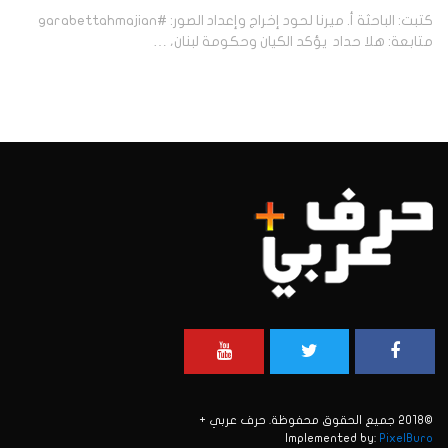
كتبت: الباحثة أ. ميرنا لحود إخراج وإعداد الصور: #garabettahmajian
متابعة: هلا حداد يؤكد الكيان وحكومة لبنان، …
©2018 جميع الحقوق محفوظة. حرف عربي +
Implemented by:
PixelBuro