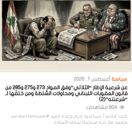
سياسة
أغسطس 7, 2026
عن شرعية الإطار “الثلاثي”وفق المواد 273 و275 و285 من
قانون العقوبات اللبناني ومحاولات السُّلطة ومن خلفَها لـ
“شرعنته”(2)
604 مشاهدات
كتبت: الباحثة أ. ميرنا لحود إجراج وإعداد الصور: #garabettahmajian
متابعة: هلا حداد استكمالاً لمقالة الأستاذة …