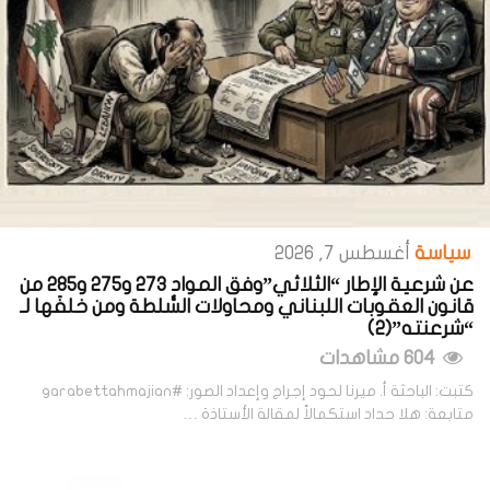
سياسة
أغسطس 7, 2026
عن شرعية الإطار “الثلاثي”وفق المواد 273 و275 و285 من
قانون العقوبات اللبناني ومحاولات السُّلطة ومن خلفَها لـ
“شرعنته”(2)
604 مشاهدات
كتبت: الباحثة أ. ميرنا لحود إجراج وإعداد الصور: #garabettahmajian
متابعة: هلا حداد استكمالاً لمقالة الأستاذة …