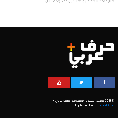
متابعة: هلا حداد يؤكد الكيان وحكومة لبنان، …
©2018 جميع الحقوق محفوظة. حرف عربي +
Implemented by:
PixelBuro