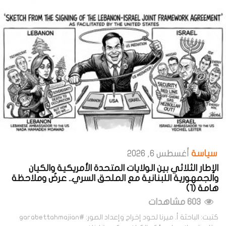
سياسة
أغسطس 6, 2026
الإطار الثلاثي بين الولايات المتحدة الأمريكية والكيان
والجمهورية اللبنانية مع الملحق السري.. عرضٌ وملاحظة
هامة (1)
603 مشاهدات
كتبت: الباحثة أ. ميرنا لحود إخراج وإعداد الصور: #garabettahmajian