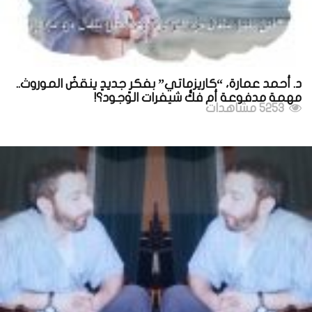
د. أحمد عمارة، “كاريزماتي” بفكرٍ جديدٍ ينقضُ الموروث..
مهمة مدفوعة أم فكُّ شيفرات الوجود؟!
5253 مشاهدات