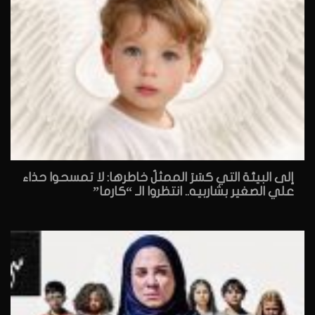
إلى البيئة التي كسَرَ الممثلُ خاطرها: لا تمسحوا حذاء
علي الصغير بشاربيه.. انتظروا الـ “كارما”