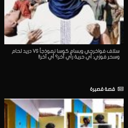
سلاف فواخرجي وبسام كوسا نموذجاً VS دريد لحام
وسحر فوزي: أي حرية رأي آخر؟ أي آخر!!
قصة قصيرة