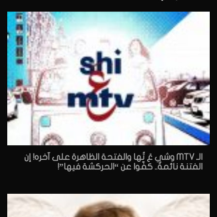
الـ MTV وشي عَ تُها والفتحة الظاهرة على آخره! إن
الفتنة نائمةٌ.. كفّوا عن “الحركشة فيها”!