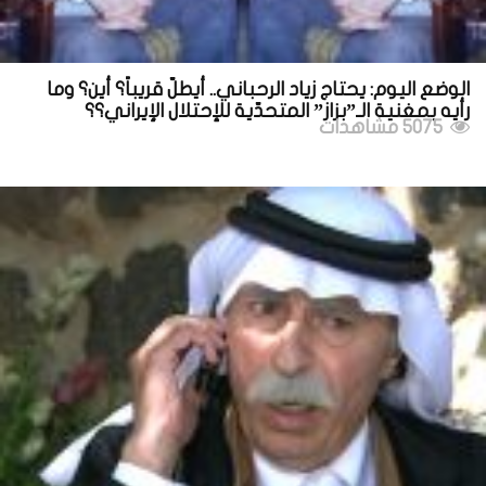
الوضع اليوم: يحتاج زياد الرحباني.. أيطلّ قريباً؟ أين؟ وما
رأيه بمغنية الـ”بزاز” المتحدّية للإحتلال الإيراني؟؟
5075 مشاهدات