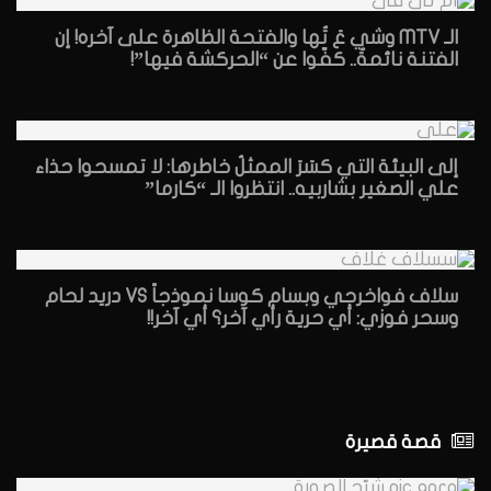
الـ MTV وشي عَ تُها والفتحة الظاهرة على آخره! إن
الفتنة نائمةٌ.. كفّوا عن “الحركشة فيها”!
إلى البيئة التي كسَرَ الممثلُ خاطرها: لا تمسحوا حذاء
علي الصغير بشاربيه.. انتظروا الـ “كارما”
سلاف فواخرجي وبسام كوسا نموذجاً VS دريد لحام
وسحر فوزي: أي حرية رأي آخر؟ أي آخر!!
قصة قصيرة