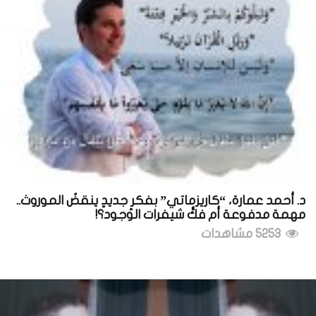
د. أحمد عمارة، “كاريزماتي” بفكرٍ جديدٍ ينقضُ الموروث..
مهمة مدفوعة أم فكُّ شيفرات الوجود؟!
5253 مشاهدات