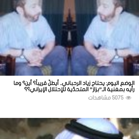
الوضع اليوم: يحتاج زياد الرحباني.. أيطلّ قريباً؟ أين؟ وما
رأيه بمغنية الـ”بزاز” المتحدّية للإحتلال الإيراني؟؟
5075 مشاهدات