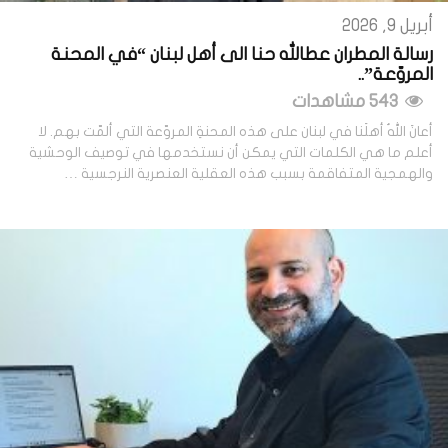
أبريل 9, 2026
رسالة المطران عطالله حنا الى أهل لبنان “في المحنة
المروّعة”..
543 مشاهدات
أعانَ اللهُ أهلَنا في لبنان على هذه المحنةِ المروّعة التي ألمّت بهم. لا
أعلم ما هي الكلمات التي يمكن أن نستخدمها في توصيف الوحشية
والهمجية المتفاقمة بسبب هذه العقلية العنصرية النرجسية …