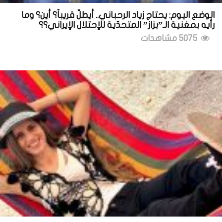
الوضع اليوم: يحتاج زياد الرحباني.. أيطلّ قريباً؟ أين؟ وما
رأيه بمغنية الـ”بزاز” المتحدّية للإحتلال الإيراني؟؟
5075 مشاهدات