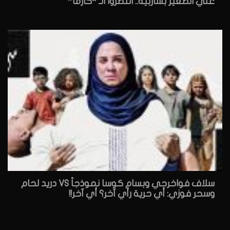
علي الصغير بشاربيه.. انتظروا الـ “كارما”
سلاف فواخرجي وبسام كوسا نموذجاً VS دريد لحام
وسحر فوزي: أي حرية رأي آخر؟ أي آخر!!