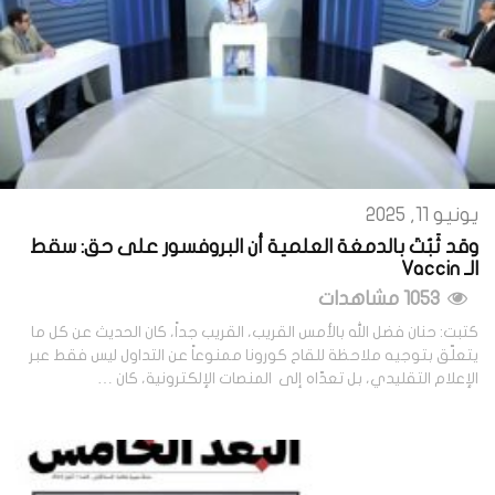
يونيو 11, 2025
وقد ثَبُتَ بالدمغة العلمية أن البروفسور على حق: سقط
الـ Vaccin
1053 مشاهدات
كتبت: حنان فضل الله بالأمس القريب، القريب جداً، كان الحديث عن كل ما
يتعلّق بتوجيه ملاحظة للقاح كورونا ممنوعاً عن التداول ليس فقط عبر
الإعلام التقليدي، بل تعدّاه إلى المنصات الإلكترونية، كان …