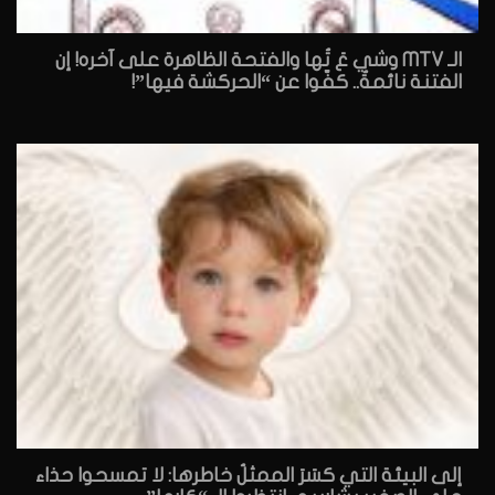
الـ MTV وشي عَ تُها والفتحة الظاهرة على آخره! إن
الفتنة نائمةٌ.. كفّوا عن “الحركشة فيها”!
إلى البيئة التي كسَرَ الممثلُ خاطرها: لا تمسحوا حذاء