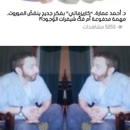
د. أحمد عمارة، “كاريزماتي” بفكرٍ جديدٍ ينقضُ الموروث..
مهمة مدفوعة أم فكُّ شيفرات الوجود؟!
5253 مشاهدات