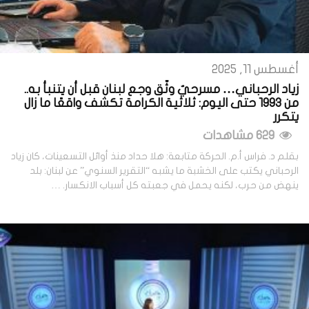
أغسطس 11, 2025
زياد الرحباني… مسرحيٌ وثّق وجع لبنان قبل أن يتنبأ به..
من 1993 حتى اليوم: ثلاثية الكرامة تكشف واقعًا ما زال
يتكرر
629 مشاهدات
بقلم د. فراس أ.م. الحركة متابعة: هلا حداد منذ أوائل التسعينات، كان زياد
الرحباني يكتب على الخشبة ما يشبه “التقرير السنوي” عن لبنان: بلد
ينهض من حرب، لكنه يحمل في جعبته كل أسباب الانكسار. …