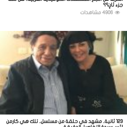
جزء ثانٍ؟؟
4906 مشاهدات
123 ثانية.. مشهد في حلقة من مسلسل.. تلك هي كارمن