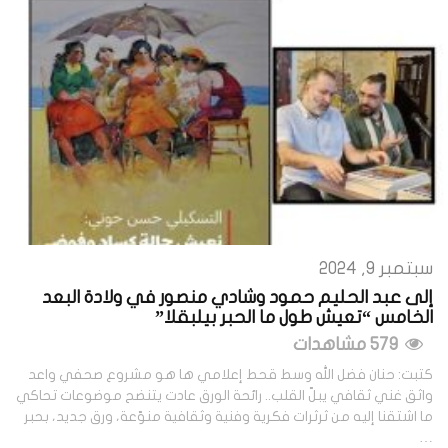
سبتمبر 9, 2024
إلى عبد الحليم حمود وشادي منصور في ولادة البعد
الخامس “تعيش طول ما الحبر بيلبقلا”
579 مشاهدات
كتبت: حنان فضل الله وسط قحط إعلامي ها هو مشروع صحفي واعد
واثق غني ثقافي يبلّ القلب.. رائحة الورق عادت يتنضح موضوعات تحاكي
ما اشتقنا إليه من ثرثرات فكرية وفنية وثقافية منوّعة، ورق جديد، بحبر
…