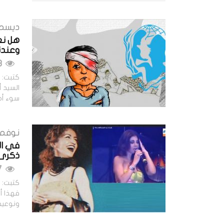
ديسمبر 29,
وعندن
663 مشاهدات
السيد أ
سوء أح
نوفمبر 29, 
ذكرى..
617 مشاهدات
كتبت: ح
فهذا أم
ونوعية 