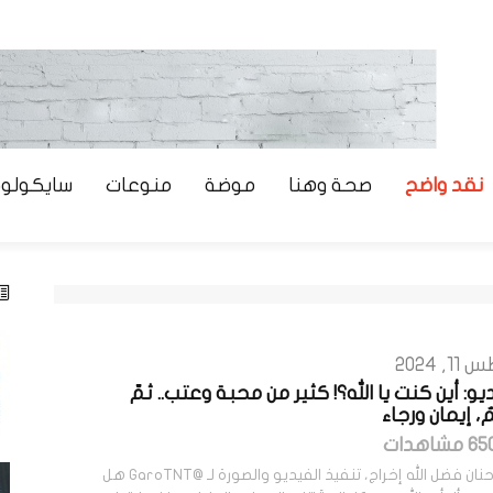
نقد واضح
صحة وهنا
موضة
منوعات
سايكولوج
, 2024
يو: أين كنت يا الله؟! كثير من محبة وعتب.. ثمّ
، إيمان ورجاء
كتبت: حنان فضل الله إخراج، تنفيذ الفيديو والصورة لـ @GaroTNT هل