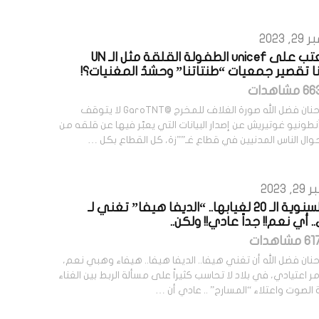
 2023
هل نعتب على unicef الطفولة القلقة مثل الـ UN
ا تقصير جمعيات “طنتاتنا” وحشدُ المغنيات؟!
كتبت: حنان فضل الله صورة الغلاف للمخرج @GaroTNT لا يتوقف
نطونيو غوتيريش عن إصدار البيانات التي يعبّر فيها عن قلقه من
وال الناس المدنيين في قطاع غـ””زة، كل القطاع بكل …
2023
في السنوية الـ 20 لغيابها.. “الديفا هيفا” تغني لـ
 أي نعم!! جداً عادي!! ولكن..
نان فضل الله أن تغني هيفا.. الديفا هيفا.. هيفاء وهبي نعم،
ر اعتيادي، في بلاد لا تحاسب كثيراً على مسألة الربط بين الغناء
الصوت واعتلاء “المسارح” .. عادي أن …