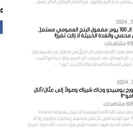
وعلى مدار الليل والنهار.. من الصباح اللبناني الباكر، ومع …
حصاد الـ 100 يوم: مفعول البنج العمومي مستمرّ..
 محمي والغدة الخبيثة لا زالت تفرز!!
نان فضل الله لإسرائيل كل الحقّ في الدفاع عن نفسها بكل
.. كل الوسائل، لقد شرعنت كل السبل وكل مراحلها تثبيت
 فهي المسالمة المحبّة وكل الآخرين “دون” …
ج بومبيدو وجاك شيراك وصولاً إلى عتّال/آتال
مو”!!
كتبت: حنان فضل الله للأمة الفرنسية أن تفخر بشعارها Vive La
France مع الهدية التي عزّ على رئيسهم إيمانويل ماكرون، إلا أن
العام الجديد فيها: تعيينه لرئيس وزراء جديد، كلّه مزايا: غبريال