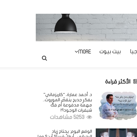
يا
بيت بيوت
MORE
الأكثر قراءة
د. أحمد عمارة، “كاريزماتي”
بفكرٍ جديدٍ ينقضُ الموروث..
مهمة مدفوعة أم فكُّ
شيفرات الوجود؟!
5253 مشاهدات
الوضع اليوم: يحتاج زياد
الرحباني.. أيطلّ قريباً؟ أين؟ وما