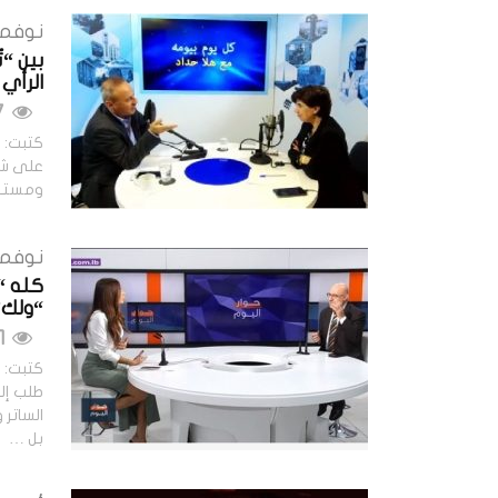
نوفمبر 13, 
بين “ت
الرأي 
727 مشاهدات
كتبت: ح
على شاش
ومستمعي
نوفمبر 10, 
كله “ك
“ولك”.
801 مشاهدات
كتبت: ح
الساتر
بل …