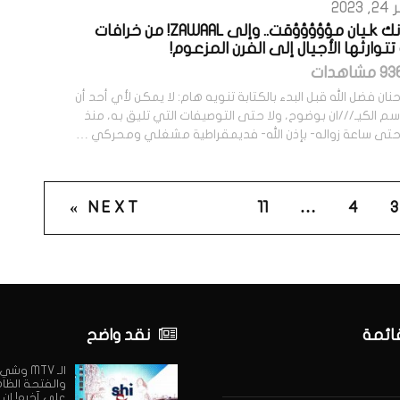
202
حقاً أنك kـيان مؤؤؤؤؤقت.. وإلى ZAWAAL! من خرافات
تتوارثها الأجيال إلى الفرن المزعوم!
نان فضل الله قبل البدء بالكتابة تنويه هام: لا يمكن لأي أحد أن
م الكيـ///ان بوضوح، ولا حتى التوصيفات التي تليق به، منذ
حتى ساعة زواله- بإذن الله- فديمقراطية مشغلي ومحركي …
NEXT »
11
…
4
3
قائمة
نقد واضح
الـ MTV وش
والفتحة الظا
على آخره! إن 