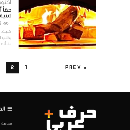
أكتوبر 24, 3
دينية 
936 مشاهدات
كتبت: ح
يكتب اس
نشأته 
2
1
« PREV
ال
سياسة