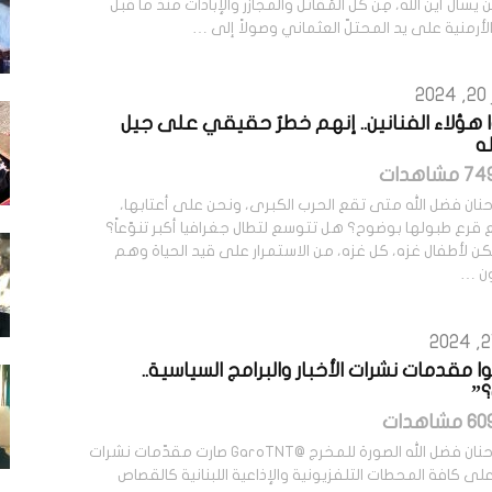
 يسأل أين الله، مِن كل المَقَاتل والمجازر والإبادات منذ ما قبل
 الأرمنية على يد المحتلّ العثماني وصولاً إلى …
2
ا هؤلاء الفنانين.. إنهم خطرٌ حقيقي على جيل
ه
نان فضل الله متى تقع الحرب الكبرى، ونحن على أعتابها،
قرع طبولها بوضوح؟ هل تتوسع لتطال جغرافيا أكبر تنوّعاً؟
هل يمكن لأطفال غزa، كل غزa، من الاستمرار على قيد الحياة وهم
ون …
 مقدمات نشرات الأخبار والبرامج السياسية..
”
كتبت: حنان فضل الله الصورة للمخرج @GaroTNT صارت مقدّمات نشرات
 على كافة المحطات التلفزيونية والإذاعية اللبنانية كالقصاص