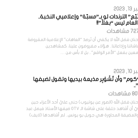
2023
ُبّع” الترندات لو بـ”مسبّة” وإعلاميي النخبة..
العام ليس “بغلاً”!!
نان فضل الله لا يكفي أن تَرصدَ “العاهات” الإعلامية المقروضة
اتنا وإذاعاتنا.. هؤلاء مفروضون علينا، كمشاهدين
ن بفعل “الأمر الواقع”.. بل لا بأس من …
2023
وم” وأن تُشَوْبِر مذيعة بيديها وتقول لضيفها
.
نان فضل الله (الصور عن يوتيوب) جنى عليّ أحد الأعزاء حين
طلب إليّ أن أشاهد حلقة على شاشة الـ OTV ضيفها الأستاذ فيصل عبد
 والمضيفة المحاورة هي جويل بو يونس.. لم أشاهدها (لايف)