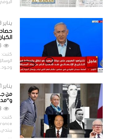
اليومي 
يناير 13, 2024
الكيان
616 مشاهدات
كتبت: ح
الوسائل
وجود..
يناير 11, 2024
من جور
و”مدا
628 مشاهدات
يبتدىء 
…