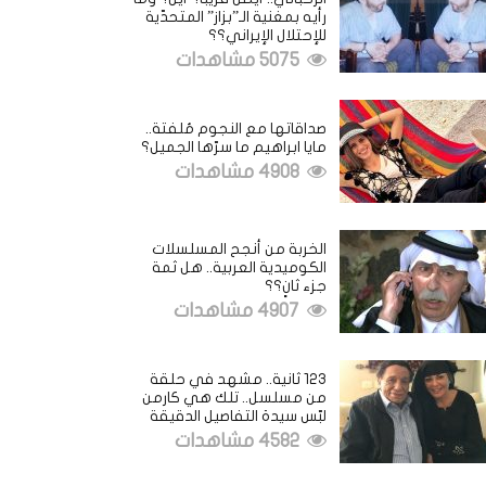
رأيه بمغنية الـ”بزاز” المتحدّية
للإحتلال الإيراني؟؟
5075 مشاهدات
صداقاتها مع النجوم مُلفتة..
مايا ابراهيم ما سرّها الجميل؟
4908 مشاهدات
الخربة من أنجح المسلسلات
الكوميدية العربية.. هل ثمة
جزء ثانٍ؟؟
4907 مشاهدات
123 ثانية.. مشهد في حلقة
من مسلسل.. تلك هي كارمن
لبّس سيدة التفاصيل الدقيقة
4582 مشاهدات