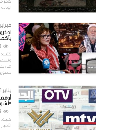
كافرٌ من
الإبادة
فبراير 20, 024
احذرو
بأكمل
749 مشاهدات
كتبت: ح
ونسمع 
يتضوّر
يناير 21, 2024
أوقفوا
“لشو؟
609 مشاهدات
الأخبار