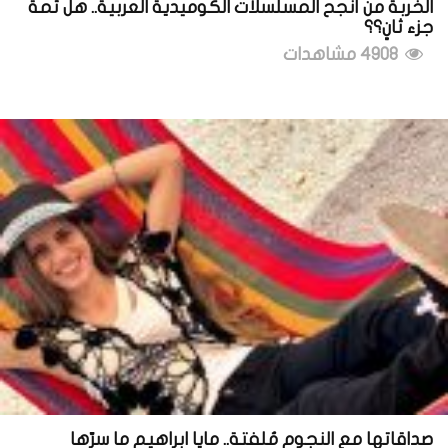
الخربة من أنجح المسلسلات الكوميدية العربية.. هل ثمة
جزء ثانٍ؟؟
4908 مشاهدات
صداقاتها مع النجوم مُلفتة.. مايا ابراهيم ما سرّها