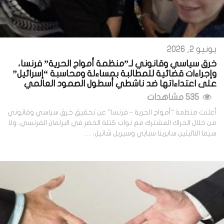
يونيو 2, 2026
خرق سياسي وقانوني لـ”منظمة أمواج الحرية” فرنسا،
وإجراءات قضائية للمطالبة بمساءلة ومحاسبة “إسرائيل”
على اعتداءاتها ضد ناشطي أسطول الصمود العالمي
535 مشاهدات
أعلنت منظمة “أمواج الحرية – فرنسا” عن تحقيق خرق سياسي وقانوني
من خلال الحراك المشترك مع نواب كتلة الخضر في البرلمان الفرنسي، ولا
سيما النائبتين سابرينا سبايي وسيريل شاتيل، …