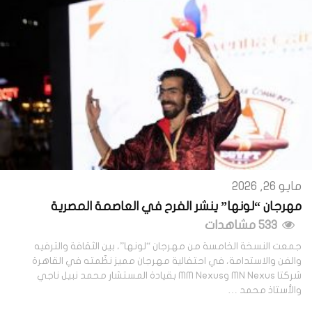
مايو 26, 2026
مهرجان “لونها” ينشر الفرح في العاصمة المصرية
533 مشاهدات
جمعت النسخة الخامسة من مهرجان “لونها”، بين الثقافة والترفيه
والفن والاستدامة، في احتفالية مهرجان مميز نظّمته في القاهرة
شركتا MN Nexus وMM Nexus بقيادة المستشار محمد نبيل ناجي
والأستاذ محمد …