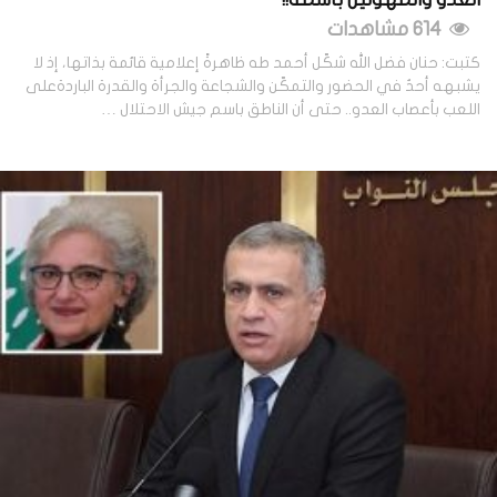
614 مشاهدات
كتبت: حنان فضل الله شكّل أحمد طه ظاهرةً إعلامية قائمة بذاتها، إذ لا
يشبهه أحدٌ في الحضور والتمكّن والشجاعة والجرأة والقدرة الباردةعلى
اللعب بأعصاب العدو.. حتى أن الناطق باسم جيش الاحتلال …