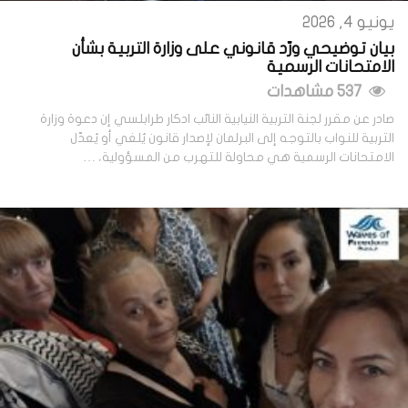
يونيو 4, 2026
بيان توضيحي ورّد قانوني على وزارة التربية بشأن
الامتحانات الرسمية
537 مشاهدات
صادر عن مقرر لجنة التربية النيابية النائب ادكار طرابلسي إن دعوة وزارة
التربية للنواب بالتوجه إلى البرلمان لإصدار قانون يُلغي أو يُعدّل
الامتحانات الرسمية هي محاولة للتهرب من المسؤولية، …