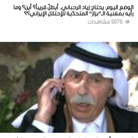
الوضع اليوم: يحتاج زياد الرحباني.. أيطلّ قريباً؟ أين؟ وما
رأيه بمغنية الـ”بزاز” المتحدّية للإحتلال الإيراني؟؟
5075 مشاهدات