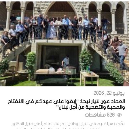
يونيو 22, 2026
العماد عون لتيار نيحا: “إبقوا على عهدكم في الانفتاح
والمحبة والتضحية من أجل لبنان”
528 مشاهدات
نظّمت هيئة نيحا في التيار الوطني الحر لقاءً صباحياً في منزل الدكتور