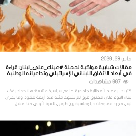
مايو 28, 2026
مقالات شبابية مواكبة لحملة #عينك_على_لبنان: قراءة
في أبعاد الاتفاق اللبناني الإسرائيلي وتداعياته الوطنية
667 مشاهدات
كتبت: آيه عبد الله طالبة جامعيةـ علوم سياسية متابعة: هلا حداد يقف
لبنان اليوم على مفترق طرق لم يشهد مثله منذ أربعة عقود. وما يجري
ليس مجرد مفاوضات دبلوماسية بين طرفين للمرة الأولى منذ فشل …