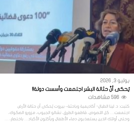
يوليو 3, 2026
يُحكى أنَّ حثالة البشر اجتمعت وأسست دولة!!
596 مشاهدات
كتبت: د. لينا الطبال- أكاديمية وباحثة– بيروت يُحكى أن حثالة الأرض
اجتمعت… كل اللصوص، قاطعو الطرق، نشالو الجيوب، مزورو الصكوك،
وحتى أولئك الذين يستعذبون دماء الأطفال ويأكلون الأكباد… باختصار، …