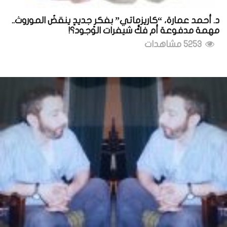
د. أحمد عمارة، “كاريزماتي” بفكرٍ جديدٍ ينقضُ الموروث..
مهمة مدفوعة أم فكُّ شيفرات الوجود؟!
5253 مشاهدات