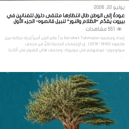
يوليو 22, 2026
عودةٌ إلى الوطن طال انتظارها ملتقى دلول للفنانين في
بيروت يقدّم “الظلام والنور” لنبيل قانصوه- الجزء الأول
551 مشاهدات
إعداد ومتابعة Garabet Tahmajian بدأ عالم الفن أخيراً يُدرك مكانة نبيل
قانصوه (1940- 2019).. إن الإقتناءات الحديثة لكلٍّ من متحف
سولومون- غوغنهايم في نيويورك، ومتحف هاي للفنون في أتلانتا،
…