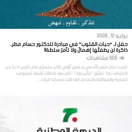
يوليو 12, 2026
حفل لـ “حبات القلوب” في مبادرة للدكتور حسام مطر..
ذاكرة لن يطفئَها إهمالٌ ولا تآمرُ سلطة!!
555 مشاهدات
كتبت: حنان فضل الله في رد فعل أوّلي (لكن متسرّع على الخبر، لا بدّ من
الاعتراف به)، تعلّق: “بكّير بعد”.. لكن بعد لحظات قليلة، تستوعب
المبادرة والمواكبة وتتساءل كما كنت تساءلت مرات …