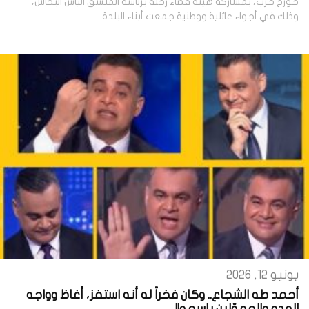
جورج حرب، بمشاركة هيئة قضاء زحلة برئاسة المنسّق الياس البخاش،
وذلك في أجواء عائلية ووطنية جمعت أبناء البلدة …
يونيو 12, 2026
أحمد طه الشجاع.. وكان فخراً له أنه استفز، أغاظ وواجه
العدو والمهوّلين باسمه!!