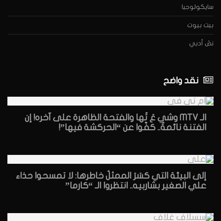
سايكولوجيا
بيت بيوت
نصّ أدبي
نقد واضح
الـ MTV وشي عَ تُها والفتحة الظاهرة على آخره! إن
الفتنة نائمةٌ.. كفّوا عن “الحركشة فيها”!
إلى البيئة التي كسَرَ الممثلُ خاطرها: لا تمسحوا حذاء
علي الصغير بشاربيه.. انتظروا الـ “كارما”