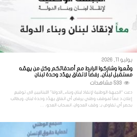
يوليو 11, 2026
وقّعوا وشارِكوا الرابط مع أصدقائكم وكل من يهمّه
مستقبل لبنان.. رفضاً لاتفاق يهدّد وحدة لبنان
533 مشاهدات
دعت “الجبهة الوطنية لإنقاذ لبنان وبناء_الدولة” اللبنانيين الى توقيع
إعلان،د عماً لموقف وطني يرفض أي اتفاق يهدّد وحدة لبنان، ويطالب
بحصر أي تفاوض بـ: وقف العدوان، انسحاب العدو، …