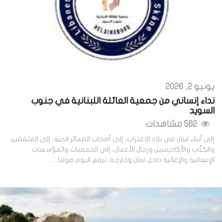
يونيو 2, 2026
نداء إنساني من جمعية العائلة اللبنانية في جنوب
السويد
562 مشاهدات
إلى أبناء لبنان في بلاد الاغتراب، إلى أصحاب الضمائر الحية، إلى المثقفين
والكتّاب والأكاديميين ورجال الأعمال، إلى الجمعيات والمؤسسات
الإنسانية والإغاثية داخل لبنان وخارجه، نرفع اليوم صوتنا …