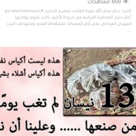
1009 مشاهدات
كتبت: حنان فضل الله صورة الغلاف تصميم المخرج #garabettahmajian
آمال خليل الصحافية اللبنانية في جريدة الأخبار، كانت تقوم بواجبها
المهني الميداني على أرض المعركة، فتقصّدها العدو باستهداف البيت
…