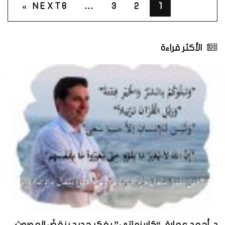
NEXT »
8
…
3
2
1
الأكثر قراءة
د. أحمد عمارة، “كاريزماتي” بفكرٍ جديدٍ ينقضُ الموروث..