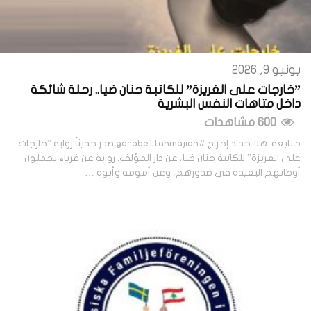
يونيو 9, 2026
”خارجات على الغريزة” للكاتبة حنان ضيا.. رحلة شائكة
داخل متاهات النفس البشرية
600 مشاهدات
متابعة: هلا حداد إخراج #garabettahmajian صدر حديثاً رواية ”خارجات
على الغريزة” للكاتبة حنان ضيا، عن دار المؤلف. رواية عن غرباء يحملون
أوطانهم البعيدة في صدورهم، وعن أمومة وأبوة …