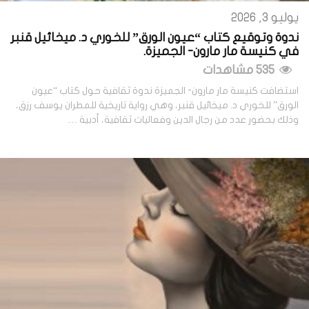
يوليو 3, 2026
ندوة وتوقيع كتاب “عيون الورق” للخوري د. ميخائيل قنبر
في كنيسة مار مارون- الجميزة.
535 مشاهدات
استضافت كنيسة مار مارون- الجميزة ندوة ثقافية حول كتاب “عيون
الورق” للخوري د. ميخائيل قنبر، وهي رواية تاريخية للمطران يوسف رزق،
وذلك بحضور عدد من رجال الدين وفعاليات ثقافية، أدبية …