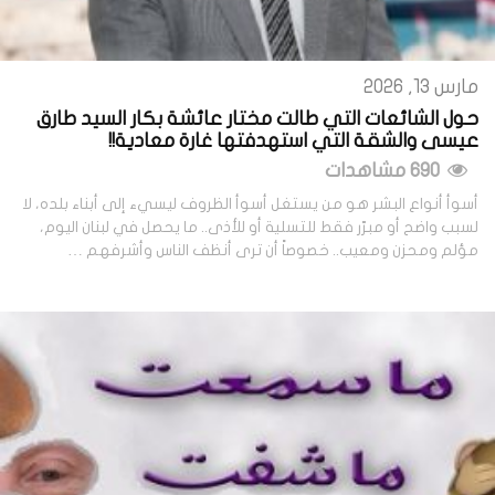
مارس 13, 2026
حول الشائعات التي طالت مختار عائشة بكار السيد طارق
عيسى والشقة التي استهدفتها غارة معادية!!
690 مشاهدات
أسوأ أنواع البشر هو من يستغل أسوأ الظروف ليسيء إلى أبناء بلده، لا
لسبب واضح أو مبرّر فقط للتسلية أو للأذى.. ما يحصل في لبنان اليوم،
مؤلم ومحزن ومعيب.. خصوصاً أن ترى أنظف الناس وأشرفهم …