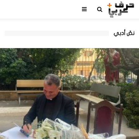
نصّ أدبي