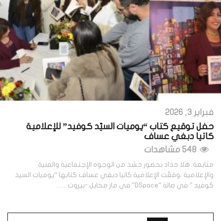
فبراير 3, 2026
حفل توقيع كتاب “يوميات السيّد كوفيد” للإعلامية
كاتيا دبغي عساف
548 مشاهدات
متابعة: هلا حداد بحضور حشد من الوجوه الإجتماعية والفنية
والإعلامية ،وقعّت الإعلامية كاتيا دبغي عساف كتابها “يوميات السيد
كوفيد ” في صالة “DSpace” في مار مخايل -بيروت . …