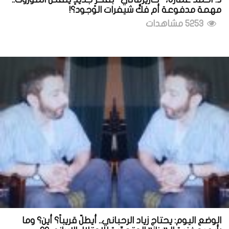
مهمة مدفوعة أم فكُّ شيفرات الوجود؟!
5253 مشاهدات
الوضع اليوم: يحتاج زياد الرحباني.. أيطلّ قريباً؟ أين؟ وما