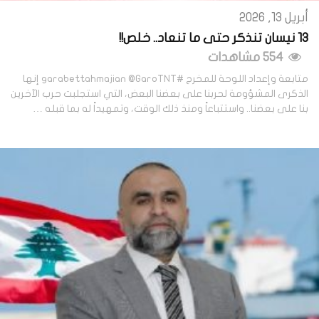
أبريل 13, 2026
13 نيسان تنذكر حتى ما تنعاد.. خلص!!
554 مشاهدات
متابعة وإعداد اللوحة للمخرج #garabettahmajian @GaroTNT إنها
الذكرى المشؤومة لحربنا على بعضنا البعض، التي استجلبت حرب الآخرين
بنا على بعضنا.. واستتباعاً ومنذ ذلك الوقت، وتمهيداً له بما قبله …