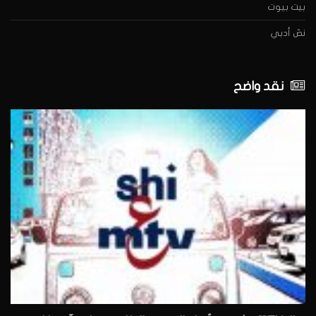
بيت بيوت
نصّ أدبي
نقد واضح