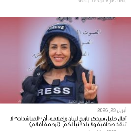
بالذات، قارِئَه: الهدف.. يتقصّد …
أبريل 23, 2026
آمال خليل سيذكر تاريخ لبنان وإعلامه، أن “المناشدات” لا
تنقذ صحافية ولا بلد!! تباً لكم.. (ترجمة أفلام)