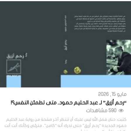
مايو 15, 2026
“رحم أزرق” لـ عبد الحليم حمود.. متى تطمئن النفس؟!
590 مشاهدات
كتبت: حنان فضل الله ليس عليك أن تنتظر آخر صفحة من رواية عبد الحليم
حمود الجديدة “رحم أزرق” حتى تدرك أنه “كامن”، متربّص وكأنك أنت أنت