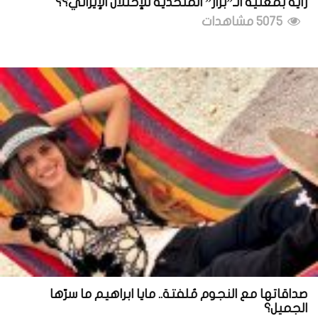
رأيه بمغنية الـ”بزاز” المتحدّية للإحتلال الإيراني؟؟
5075 مشاهدات
صداقاتها مع النجوم مُلفتة.. مايا ابراهيم ما سرّها
الجميل؟