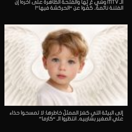
الـ MTV وشي عَ تُها والفتحة الظاهرة على آخره! إن
الفتنة نائمةٌ.. كفّوا عن “الحركشة فيها”!
إلى البيئة التي كسَرَ الممثلُ خاطرها: لا تمسحوا حذاء
علي الصغير بشاربيه.. انتظروا الـ “كارما”