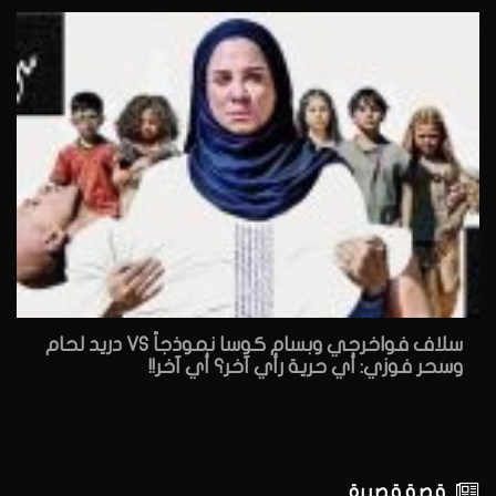
سلاف فواخرجي وبسام كوسا نموذجاً VS دريد لحام
وسحر فوزي: أي حرية رأي آخر؟ أي آخر!!
قصة قصيرة