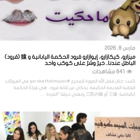
مارس 8, 2026
ميزارو، كيكازارو، إيوازارو قرود الحكمة اليابانية و 猿 (قرود)
الباطل عندنا.. خيرٌ وشرٌ على كوكب واحد
641 مشاهدات
كتبت: حنان فضل الله الصورة للمخرج #garabettahmajian في المرويّات
اليابانية القديمة الحكيمة، يحكى عن ثلاثة قرود.. هي قِرَدَةُ الحكمة:
(باليابانية: 三猿 أو 三匹の猿 وتعني حرفيًا “القردة …