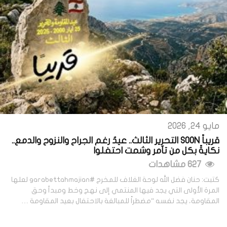
مايو 24, 2026
قريباً SOON التحرير الثالث.. عيدٌ رغم الجراح والنزوح والدمع..
نكايةً بكل من تآمر وشمت احتفلوا
627 مشاهدات
كتبت: حنان فضل الله لوحة الغلاف للمخرج #garabettahmajian لعلها
المرة الأولى التي يجد فيها المنتمي إلى نهج وخط ومبدأ وحق
المقاومة، يجد نفسه “مضطراً للمبالغة بالاحتفال بعيد المقاومة …