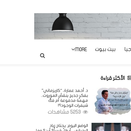
يا
بيت بيوت
MORE
الأكثر قراءة
د. أحمد عمارة، “كاريزماتي”
بفكرٍ جديدٍ ينقضُ الموروث..
مهمة مدفوعة أم فكُّ
شيفرات الوجود؟!
5253 مشاهدات
الوضع اليوم: يحتاج زياد
الرحباني.. أيطلّ قريباً؟ أين؟ وما