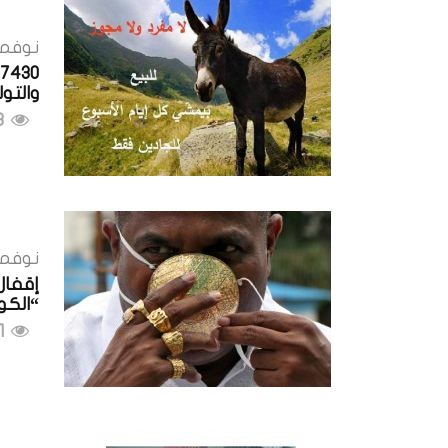
نوفمبر 16, 
والتو
858 مشاهدات
نوفمبر 13, 
إقفال
“الكو
771 مشاهدات