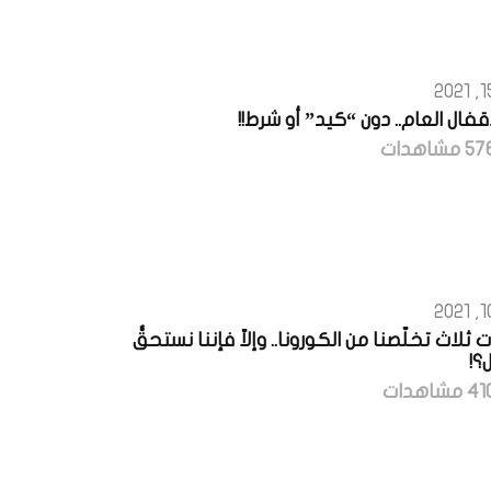
إقفال العام.. دون “كيد” أو شرط!!
ت ثلاث تخلّصنا من الكورونا.. وإلاّ فإننا نستحقُّ
؟!