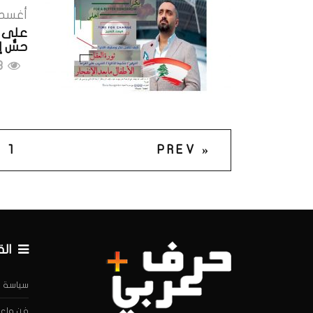
أغسطس 13
على ن
حسٌّ 
498 مشاهدات
1
« PREV
ال
سياسة
فن وإعل