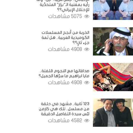
رأيه بمغنية الـ”بزاز” المتحدّية
للإحتلال الإيراني؟؟
5075 مشاهدات
الخربة من أنجح المسلسلات
الكوميدية العربية.. هل ثمة
جزء ثانٍ؟؟
4908 مشاهدات
صداقاتها مع النجوم مُلفتة..
مايا ابراهيم ما سرّها الجميل؟
4908 مشاهدات
123 ثانية.. مشهد في حلقة
من مسلسل.. تلك هي كارمن
لبّس سيدة التفاصيل الدقيقة
4582 مشاهدات