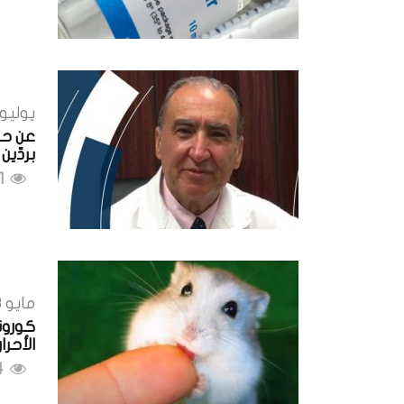
يوليو 4, 021
عن حلق
بردّين
871 مشاهدات
مايو 3, 2021
كورونا
الأحرار
614 مشاهدات