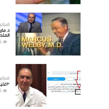
فبراير 12, 021
د. ما
الملحو
795 مشاهدات
فبراير 8, 021
“اغتي
1405 مشاهدات