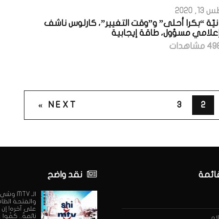
, 2020
يّة “بكرا أحلى” و”وقت التغيير”، كارلوس ناشف
إعلامي مسؤول، طاقة إيجابية
NEXT »
3
2
قائمة
نقد واضح
الـ MTV وش
والفتحة الظا
على آخره! إن 
نائمةٌ.. كفّوا
ام