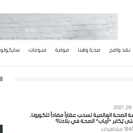
نقد واضح
صحة وهنا
موضة
منوعات
سايكولوج
2
الصحة العالمية تسحب عقاراً مضاداً للكورونا..
ى يُكابر “أرباب” الصحة في بلادنا؟